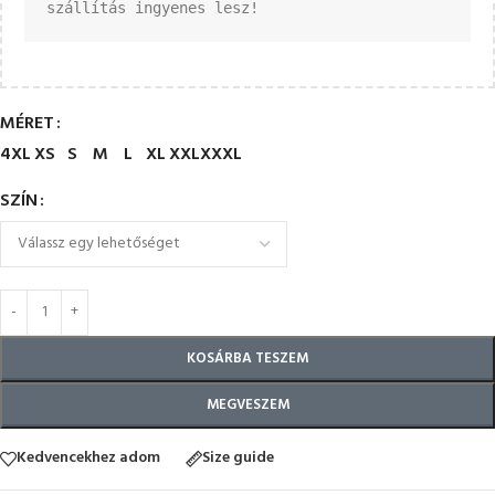
szállítás ingyenes lesz!
MÉRET
4XL
XS
S
M
L
XL
XXL
XXXL
SZÍN
KOSÁRBA TESZEM
MEGVESZEM
Kedvencekhez adom
Size guide