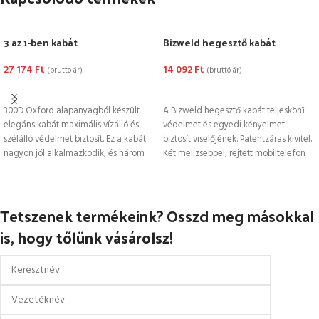
3 az 1-ben kabát
Bizweld hegesztő kabát
27 174
Ft
14 092
Ft
(bruttó ár)
(bruttó ár)
OPCIÓK VÁLASZTÁSA
OPCIÓK VÁLASZTÁSA
300D Oxford alapanyagból készült
A Bizweld hegesztő kabát teljeskörű
elegáns kabát maximális vízálló és
védelmet és egyedi kényelmet
szélálló védelmet biztosít. Ez a kabát
biztosít viselőjének. Patentzáras kivitel.
nagyon jól alkalmazkodik, és három
Két mellzsebbel, rejtett mobiltelefon
tartóval.
Tetszenek termékeink? Osszd meg másokkal
is, hogy tőlünk vásárolsz!