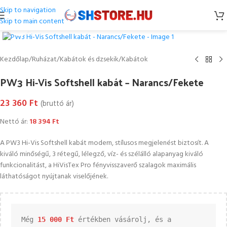
Skip to navigation
Skip to main content
Kattintson a nagyításhoz
Kezdőlap
/
Ruházat
/
Kabátok és dzsekik
/
Kabátok
PW3 Hi-Vis Softshell kabát – Narancs/Fekete
23 360
Ft
(bruttó ár)
Nettó ár:
18 394
Ft
A PW3 Hi-Vis Softshell kabát modern, stílusos megjelenést biztosít. A
kiváló minőségű, 3 rétegű, lélegző, víz- és szélálló alapanyag kiváló
funkcionalitást, a HiVisTex Pro fényvisszaverő szalagok maximális
láthatóságot nyújtanak viselőjének.
Még 
15 000 
Ft
 értékben vásárolj, és a 