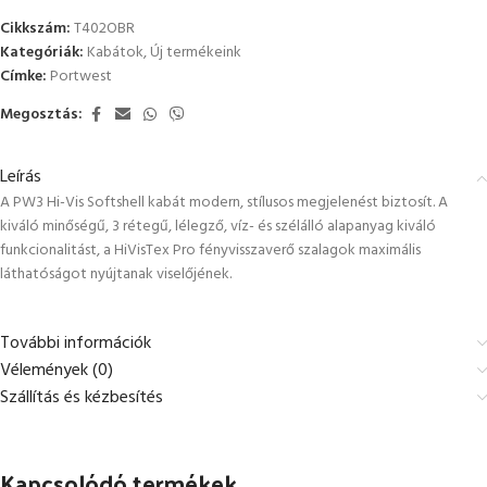
Cikkszám:
T402OBR
Kategóriák:
Kabátok
,
Új termékeink
Címke:
Portwest
Megosztás:
Leírás
A PW3 Hi-Vis Softshell kabát modern, stílusos megjelenést biztosít. A
kiváló minőségű, 3 rétegű, lélegző, víz- és szélálló alapanyag kiváló
funkcionalitást, a HiVisTex Pro fényvisszaverő szalagok maximális
láthatóságot nyújtanak viselőjének.
További információk
Vélemények (0)
Szállítás és kézbesítés
Kapcsolódó termékek