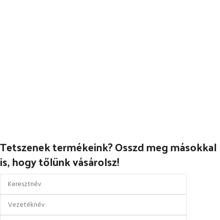
rendelkező, 3/4-es fazonú hűtőházi
legnépszerűbbé a piacon. Tele
kabát. A jól láthatóságot a
Tetszenek termékeink? Osszd meg másokkal
is, hogy tőlünk vásárolsz!