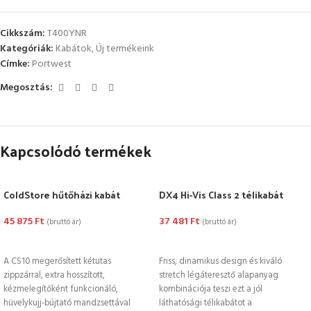
Cikkszám:
T400YNR
Kategóriák:
Kabátok
,
Új termékeink
Címke:
Portwest
Megosztás:
Kapcsolódó termékek
ColdStore hűtőházi kabát
DX4 Hi-Vis Class 2 télikabát
45 875
Ft
37 481
Ft
(bruttó ár)
(bruttó ár)
OPCIÓK VÁLASZTÁSA
OPCIÓK VÁLASZTÁSA
A CS10 megerősített kétutas
Friss, dinamikus design és kiváló
zippzárral, extra hosszított,
stretch légáteresztő alapanyag
kézmelegítőként funkcionáló,
kombinációja teszi ezt a jól
hüvelykujj-bújtató mandzsettával
láthatósági télikabátot a