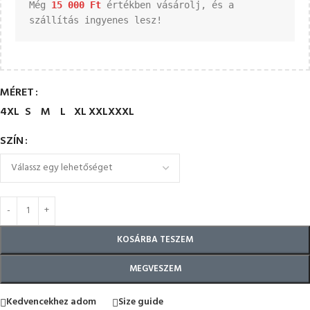
Még 
15 000 
Ft
 értékben vásárolj, és a 
szállítás ingyenes lesz!
MÉRET
4XL
S
M
L
XL
XXL
XXXL
SZÍN
KOSÁRBA TESZEM
MEGVESZEM
Kedvencekhez adom
Size guide