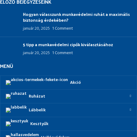
ELŐZŐ BEJEGYZÉSEINK
Hogyan válasszunk munkavédelmi ruhát a maximális
biztonság érdekében?
január 20, 2025
1 Comment
5 tipp a munkavédelmi cipők kiválasztásához
január 20, 2025
1 Comment
MENÜ
Akció
Ruházat
Lábbelik
Kesztyűk