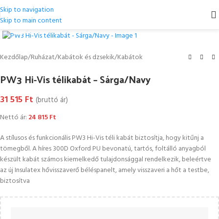
Skip to navigation
Skip to main content
Kattintson a nagyításhoz
Kezdőlap
/
Ruházat
/
Kabátok és dzsekik
/
Kabátok
PW3 Hi-Vis télikabát – Sárga/Navy
31 515
Ft
(bruttó ár)
Nettó ár:
24 815
Ft
A stílusos és funkcionális PW3 Hi-Vis téli kabát biztosítja, hogy kitűnj a
tömegből. A híres 300D Oxford PU bevonatú, tartós, foltálló anyagból
készült kabát számos kiemelkedő tulajdonsággal rendelkezik, beleértve
az új Insulatex hővisszaverő béléspanelt, amely visszaveri a hőt a testbe,
biztosítva