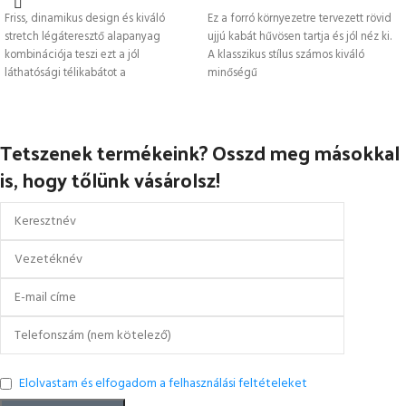
Friss, dinamikus design és kiváló
Ez a forró környezetre tervezett rövid
stretch légáteresztő alapanyag
ujjú kabát hűvösen tartja és jól néz ki.
kombinációja teszi ezt a jól
A klasszikus stílus számos kiváló
láthatósági télikabátot a
minőségű
legnépszerűbbé a piacon. Tele
Tetszenek termékeink? Osszd meg másokkal
is, hogy tőlünk vásárolsz!
Elolvastam és elfogadom a felhasználási feltételeket