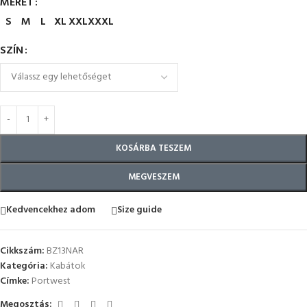
MÉRET
S
M
L
XL
XXL
XXXL
SZÍN
KOSÁRBA TESZEM
MEGVESZEM
Kedvencekhez adom
Size guide
Cikkszám:
BZ13NAR
Kategória:
Kabátok
Címke:
Portwest
Megosztás: