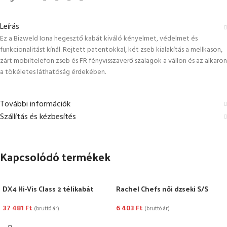
Leírás
Ez a Bizweld Iona hegesztő kabát kiváló kényelmet, védelmet és
funkcionalitást kínál. Rejtett patentokkal, két zseb kialakítás a mellkason,
zárt mobiltelefon zseb és FR fényvisszaverő szalagok a vállon és az alkaron
a tökéletes láthatóság érdekében.
További információk
Szállítás és kézbesítés
Kapcsolódó termékek
DX4 Hi-Vis Class 2 télikabát
Rachel Chefs női dzseki S/S
37 481
Ft
6 403
Ft
(bruttó ár)
(bruttó ár)
OPCIÓK VÁLASZTÁSA
OPCIÓK VÁLASZTÁSA