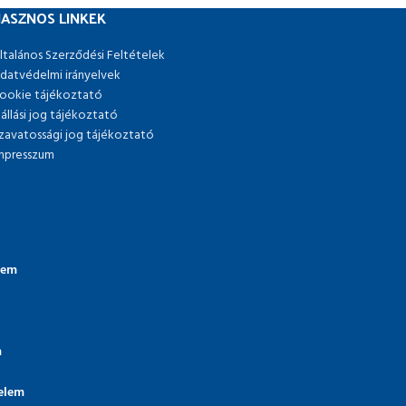
ASZNOS LINKEK
ltalános Szerződési Feltételek
datvédelmi irányelvek
ookie tájékoztató
lállási jog tájékoztató
zavatossági jog tájékoztató
mpresszum
lem
m
elem