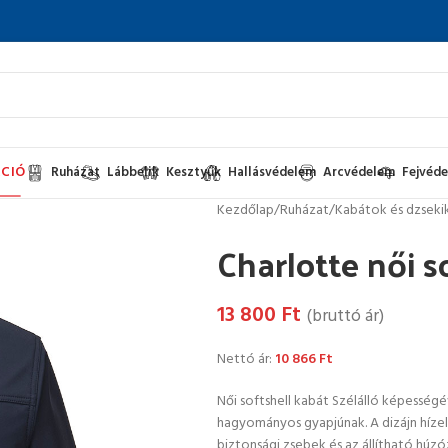
CIÓ
Ruházat
Lábbelik
Kesztyűk
Hallásvédelem
Arcvédelem
Fejvéd
Kezdőlap
/
Ruházat
/
Kabátok és dzseki
Charlotte női s
13 800
Ft
(bruttó ár)
Nettó ár:
10 866
Ft
Női softshell kabát Szélálló képességév
hagyományos gyapjúnak. A dizájn hízelgő
biztonsági zsebek és az állítható húzó