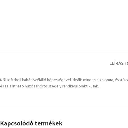
LEÍRÁS
T
Női softshell kabát Szélálló képességével ideális minden alkalomra, és stílu
és az állítható húzózsinóros szegély rendkívül praktikusak.
Kapcsolódó termékek