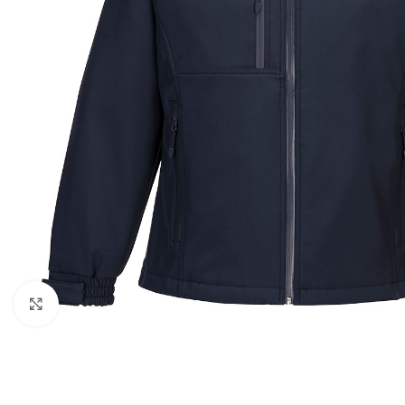
Kattintson a nagyításhoz