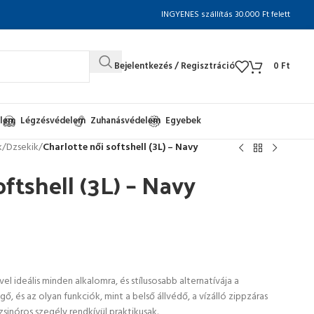
INGYENES szállítás 30.000 Ft felett
Bejelentkezés / Regisztráció
0
Ft
elem
Légzésvédelem
Zuhanásvédelem
Egyebek
k
/
Dzsekik
/
Charlotte női softshell (3L) – Navy
oftshell (3L) – Navy
el ideális minden alkalomra, és stílusosabb alternatívája a
, és az olyan funkciók, mint a belső állvédő, a vízálló zippzáras
zsinóros szegély rendkívül praktikusak.