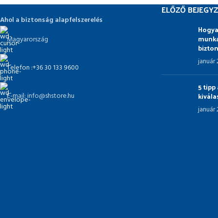
ELŐZŐ BEJEGYZ
Ahol a biztonság alapfelszerelés
Hogya
munka
Magyarország
bizto
január
Telefon :+36 30 133 9600
5 tip
kivál
E-mail: info@shstore.hu
január