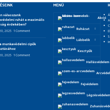
ÉSEINK
MENÜ
H
n válasszunk
Á
Akció
védelmi ruhát a maximális
A
nság érdekében?
C
Ruházat
 20, 2025
1 Comment
E
S
Lábbelik
I
p a munkavédelmi cipők
asztásához
Kesztyűk
 20, 2025
1 Comment
Hallásvédelem
Arcvéde
Fejvédelem
Légzésvédele
Zuhanásvéd