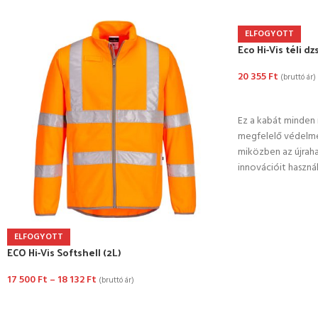
ELFOGYOTT
Eco Hi-Vis téli dz
20 355
Ft
(bruttó ár)
OPCIÓK VÁLASZ
Ez a kabát minden 
megfelelő védelme
miközben az újrah
innovációit használ
ELFOGYOTT
ECO Hi-Vis Softshell (2L)
17 500
Ft
–
18 132
Ft
(bruttó ár)
OPCIÓK VÁLASZTÁSA