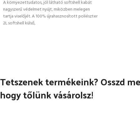
A környezettudatos, jól látható softshell kabát
nagyszerű védelmet nyújt, miközben melegen
tartja viselőjét. A 100% újrahasznosított poliészter
2L softshell külső,
Tetszenek termékeink? Osszd meg
hogy tőlünk vásárolsz!