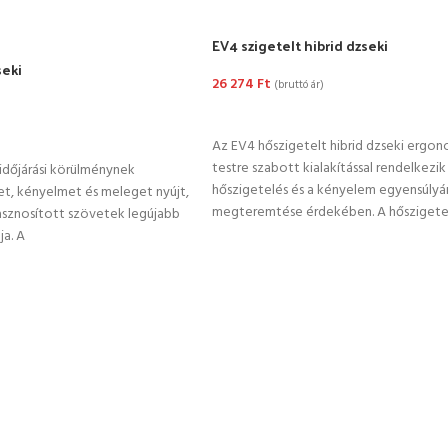
EV4 szigetelt hibrid dzseki
seki
26 274
Ft
(bruttó ár)
OPCIÓK VÁLASZTÁSA
TÁSA
Az EV4 hőszigetelt hibrid dzseki ergon
testre szabott kialakítással rendelkezik
időjárási körülménynek
hőszigetelés és a kényelem egyensúlyá
t, kényelmet és meleget nyújt,
megteremtése érdekében. A hőszigete
asznosított szövetek legújabb
ja. A