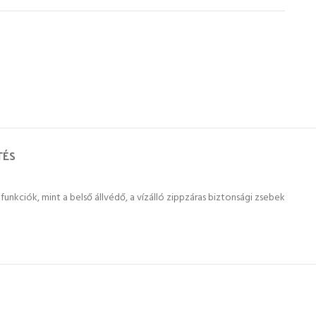
TÉS
funkciók, mint a belső állvédő, a vízálló zippzáras biztonsági zsebek