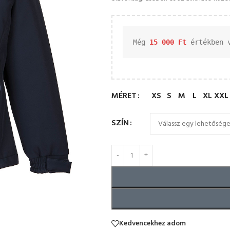
Még 
15 000 
Ft
 értékben 
MÉRET
XS
S
M
L
XL
XXL
SZÍN
Kedvencekhez adom