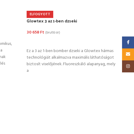
Hi-Vi
ELFOGYOTT
Glowtex 3 az 1-ben dzseki
25 8
30 658
Ft
(bruttó ár)
OP
OPCIÓK VÁLASZTÁSA
Faceb
omikus,
Ez a 
 a
fokoz
Ez a 3 az 1-ben bomber dzseki a Glowtex hármas
Email
nak
időjár
technológiát alkalmazva maximális láthatóságot
lés
biztosít viselőjének. Fluoreszkáló alapanyag, mely
Insta
a