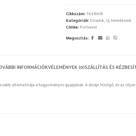
Cikkszám:
TK41NVR
Kategóriák:
Dzsekik
,
Új termékeink
Címke:
Portwest
Megosztás:
OVÁBBI INFORMÁCIÓK
VÉLEMÉNYEK (0)
SZÁLLÍTÁS ÉS KÉZBESÍ
sosabb alternatívája a hagyományos gyapjúnak. A dizájn hízelgő, és az olyan 