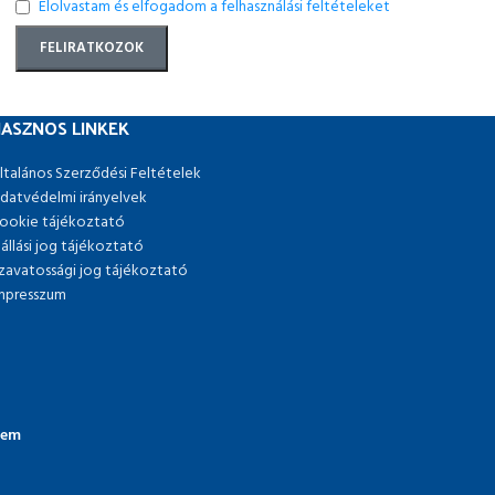
Elolvastam és elfogadom a felhasználási feltételeket
ASZNOS LINKEK
ltalános Szerződési Feltételek
datvédelmi irányelvek
ookie tájékoztató
lállási jog tájékoztató
zavatossági jog tájékoztató
mpresszum
lem