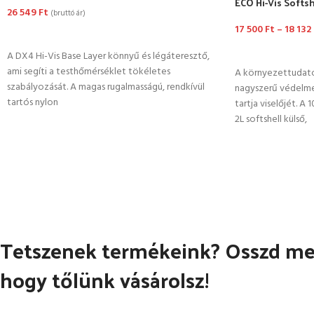
ECO Hi-Vis Softsh
26 549
Ft
(bruttó ár)
17 500
Ft
–
18 132
OPCIÓK VÁLASZTÁSA
OPCIÓK VÁLASZ
A DX4 Hi-Vis Base Layer könnyű és légáteresztő,
ami segíti a testhőmérséklet tökéletes
A környezettudatos
szabályozását. A magas rugalmasságú, rendkívül
nagyszerű védelme
tartós nylon
tartja viselőjét. A
2L softshell külső,
Tetszenek termékeink? Osszd meg
hogy tőlünk vásárolsz!