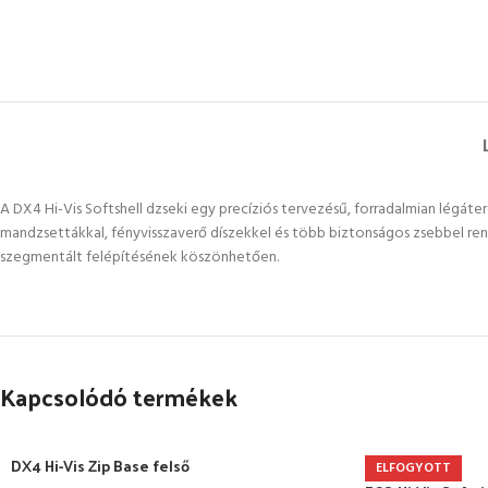
A DX4 Hi-Vis Softshell dzseki egy precíziós tervezésű, forradalmian légáteres
mandzsettákkal, fényvisszaverő díszekkel és több biztonságos zsebbel rend
szegmentált felépítésének köszönhetően.
Kapcsolódó termékek
DX4 Hi-Vis Zip Base felső
ELFOGYOTT