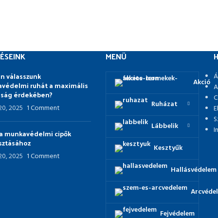
ÉSEINK
MENÜ
H
n válasszunk
Á
Akció
védelmi ruhát a maximális
A
nság érdekében?
C
Ruházat
 20, 2025
1 Comment
E
S
Lábbelik
I
p a munkavédelmi cipők
asztásához
Kesztyűk
 20, 2025
1 Comment
Hallásvédelem
Arcvéde
Fejvédelem