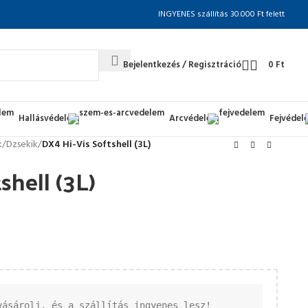
INGYENES szállítás 30.000 Ft felett
Bejelentkezés / Regisztráció
0
Ft
Hallásvédelem
Arcvédelem
Fejvédel
k
/
Dzsekik
/
DX4 Hi-Vis Softshell (3L)
shell (3L)
vásárolj, és a szállítás ingyenes lesz!