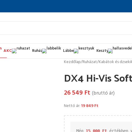
AKCIÓ
Ruházat
Lábbelik
Kesztyűk
Kezdőlap
/
Ruházat
/
Kabátok és dzseki
DX4 Hi-Vis Soft
26 549
Ft
(bruttó ár)
Nettó ár:
19 849
Ft
Még 
15 000 
Ft
 értékben 