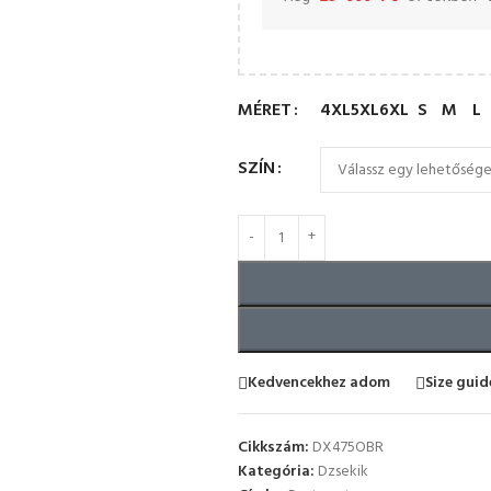
MÉRET
4XL
5XL
6XL
S
M
L
SZÍN
Kedvencekhez adom
Size guid
Cikkszám:
DX475OBR
Kategória:
Dzsekik