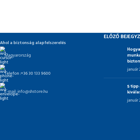
ELŐZŐ BEJEGYZ
Ahol a biztonság alapfelszerelés
Hogya
munka
Magyarország
bizto
január
Telefon :+36 30 133 9600
5 tip
kivál
E-mail: info@shstore.hu
január