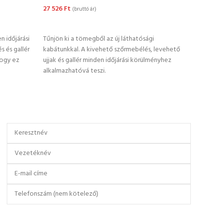
27 526
Ft
15 50
(bruttó ár)
OPCIÓK VÁLASZTÁSA
OP
 időjárási
Tűnjön ki a tömegből az új láthatósági
Partn
s és gallér
kabátunkkal. A kivehető szőrmebélés, levehető
népsz
hogy ez
ujjak és gallér minden időjárási körülményhez
válto
alkalmazhatóvá teszi.
melle