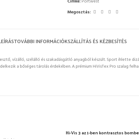
Címke:
Portwest
Megosztás:
LEÍRÁS
TOVÁBBI INFORMÁCIÓK
SZÁLLÍTÁS ÉS KÉZBESÍTÉS
ztő, vízálló, szélálló és szakadásgátló anyagból készült. Sport ihlette dizáj
elkezik a bőséges tárolás érdekében. A prémium HiVisTex Pro szalag felhas
Hi-Vis 3 az 1-ben kontrasztos bombe