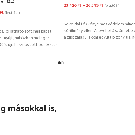
ell (2L)
23 426
Ft
–
26 549
Ft
(bruttó ár)
Ft
(bruttó ár)
OPCIÓK VÁLASZTÁSA
TÁSA
Sokoldalú és kényelmes védelem minden
körülmény ellen. A levehető szőrmebélé
, jól látható softshell kabát
a zippzáras ujjakkal együtt bizonyítja, 
t nyújt, miközben melegen
 100% újrahasznosított poliészter
 másokkal is,