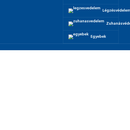
Légzésvédele
Zuhanásvéd
Egyebek