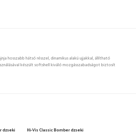
nja hosszabb hátsó résszel, dinamikus alakú ujjakkal, állítható
ználásával készült softshell kiváló mozgásszabadságot biztosít
r dzseki
Hi-Vis Classic Bomber dzseki
Kéttó