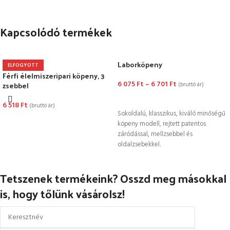
Kapcsolódó termékek
Laborköpeny
ELFOGYOTT
Férfi élelmiszeripari köpeny, 3
6 075
Ft
–
6 701
Ft
zsebbel
(bruttó ár)
OPCIÓK VÁLASZTÁSA
6 518
Ft
(bruttó ár)
Sokoldalú, klasszikus, kiváló minőségű
OPCIÓK VÁLASZTÁSA
köpeny modell, rejtett patentos
záródással, mellzsebbel és
oldalzsebekkel.
Tetszenek termékeink? Osszd meg másokkal
is, hogy tőlünk vásárolsz!