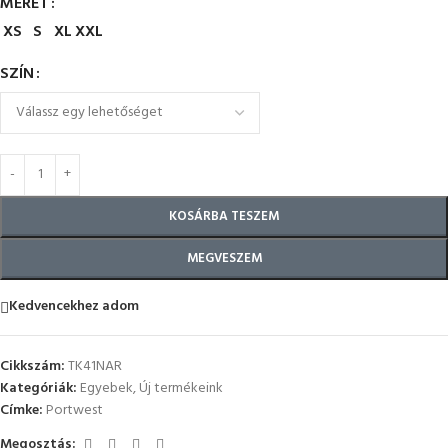
MÉRET
XS
S
XL
XXL
SZÍN
KOSÁRBA TESZEM
MEGVESZEM
Kedvencekhez adom
Cikkszám:
TK41NAR
Kategóriák:
Egyebek
,
Új termékeink
Címke:
Portwest
Megosztás: