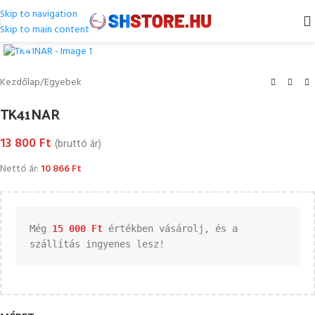
Skip to navigation
Skip to main content
Kattintson a nagyításhoz
Kezdőlap
/
Egyebek
TK41NAR
13 800
Ft
(bruttó ár)
Nettó ár:
10 866
Ft
Még 
15 000 
Ft
 értékben vásárolj, és a 
szállítás ingyenes lesz!