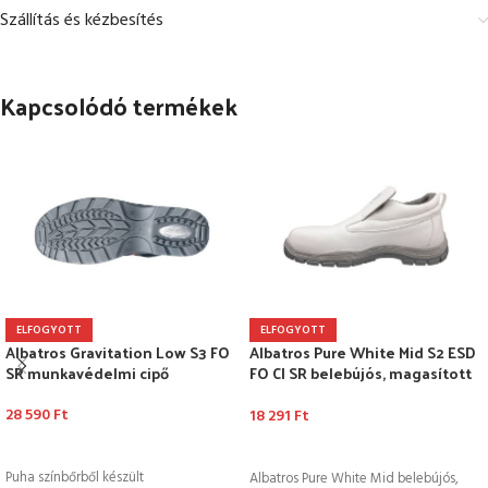
Szállítás és kézbesítés
Kapcsolódó termékek
ELFOGYOTT
ELFOGYOTT
Albatros Gravitation Low S3 FO
Albatros Pure White Mid S2 ESD
SR munkavédelmi cipő
FO CI SR belebújós, magasított
szárú munkavédelmi cipő
28 590
Ft
18 291
Ft
OPCIÓK VÁLASZTÁSA
OPCIÓK VÁLASZTÁSA
Puha színbőrből készült
Albatros Pure White Mid belebújós,