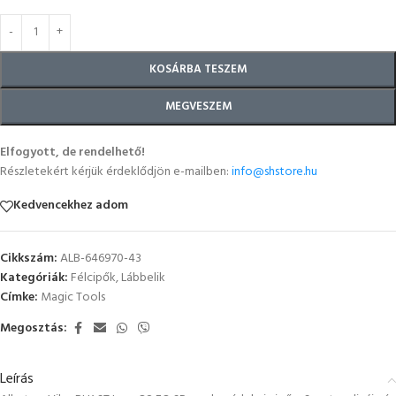
KOSÁRBA TESZEM
MEGVESZEM
Elfogyott, de rendelhető!
Részletekért kérjük érdeklődjön e-mailben:
info@shstore.hu
Kedvencekhez adom
Cikkszám:
ALB-646970-43
Kategóriák:
Félcipők
,
Lábbelik
Címke:
Magic Tools
Megosztás:
Leírás