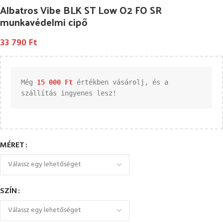
Albatros Vibe BLK ST Low O2 FO SR
munkavédelmi cipő
33 790
Ft
Még 
15 000 
Ft
 értékben vásárolj, és a 
szállítás ingyenes lesz!
MÉRET
SZÍN