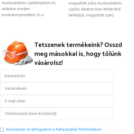
munkavédelmi cipőKényelem és
magasított szárú munkavédelmi
védelem minden
cipőAz Albatros Pure White Mid
munkakörnyezetben: Ez a
belebújós, magasított szárú
munkavédelmi cipő puha színbőrből
munkavédelmi cipő S2 ESD
készült, anatómiailag kialakított
comfit® AIR
Tetszenek termékeink? Osszd
meg másokkal is, hogy tőlünk
vásárolsz!
Elolvastam és elfogadom a felhasználási feltételeket