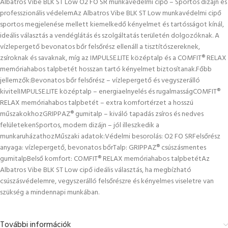
Albatros Vibe BLK ST Low O2 FO SR munkavédelmi cipő – Sportos dizájn és
professzionális védelemAz Albatros Vibe BLK ST Low munkavédelmi cipő
sportos megjelenése mellett kiemelkedő kényelmet és tartósságot kínál,
ideális választás a vendéglátás és szolgáltatás területén dolgozóknak. A
vízlepergető bevonatos bőr felsőrész ellenáll a tisztítószereknek,
zsíroknak és savaknak, míg az IMPULSE.LITE középtalp és a COMFIT® RELAX
memóriahabos talpbetét hosszan tartó kényelmet biztosítanak.Főbb
jellemzők:Bevonatos bőr felsőrész – vízlepergető és vegyszerálló
kivitelIMPULSE.LITE középtalp – energiaelnyelés és rugalmasságCOMFIT®
RELAX memóriahabos talpbetét – extra komfortérzet a hosszú
műszakokhozGRIPPAZ® gumitalp – kiváló tapadás zsíros és nedves
felületekenSportos, modern dizájn – jól illeszkedik a
munkaruházathozMűszaki adatok:Védelmi besorolás: O2 FO SRFelsőrész
anyaga: vízlepergető, bevonatos bőrTalp: GRIPPAZ® csúszásmentes
gumitalpBelső komfort: COMFIT® RELAX memóriahabos talpbetétAz
Albatros Vibe BLK ST Low cipő ideális választás, ha megbízható
csúszásvédelemre, vegyszerálló felsőrészre és kényelmes viseletre van
szükség a mindennapi munkában.
További információk