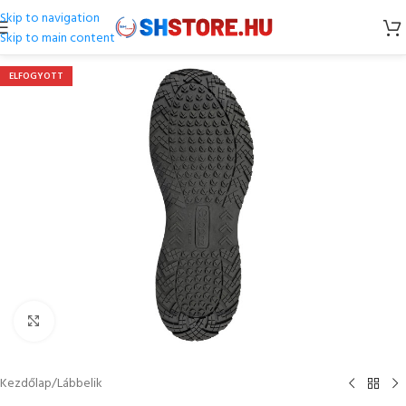
Skip to navigation
Skip to main content
ELFOGYOTT
Kattintson a nagyításhoz
Kezdőlap
/
Lábbelik