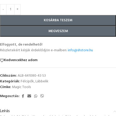
KOSÁRBA TESZEM
MEGVESZEM
Elfogyott, de rendelhető!
Részletekért kérjük érdeklődjön e-mailben:
info@shstore.hu
Kedvencekhez adom
Cikkszám:
ALB-641080-43 S3
Kategóriák:
Félcipők
,
Lábbelik
Címke:
Magic Tools
Megosztás:
Leírás