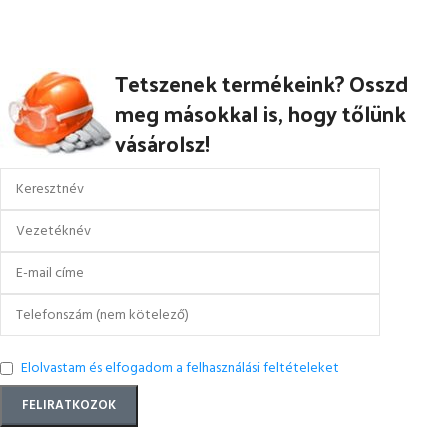
rendelkezik, biztosítva a maximális
cipő azok számára,
védelmet
Tetszenek termékeink? Osszd
meg másokkal is, hogy tőlünk
vásárolsz!
Elolvastam és elfogadom a felhasználási feltételeket