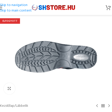
Skip to navigation
Skip to main content
ELFOGYOTT
Kattintson a nagyításhoz
Kezdőlap
/
Lábbelik