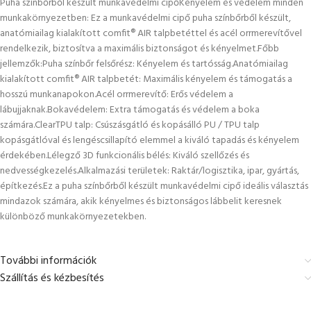
Puha színbőrből készült munkavédelmi cipőKényelem és védelem minden
munkakörnyezetben: Ez a munkavédelmi cipő puha színbőrből készült,
anatómiailag kialakított comfit® AIR talpbetéttel és acél orrmerevítővel
rendelkezik, biztosítva a maximális biztonságot és kényelmet.Főbb
jellemzők:Puha színbőr felsőrész: Kényelem és tartósság.Anatómiailag
kialakított comfit® AIR talpbetét: Maximális kényelem és támogatás a
hosszú munkanapokon.Acél orrmerevítő: Erős védelem a
lábujjaknak.Bokavédelem: Extra támogatás és védelem a boka
számára.ClearTPU talp: Csúszásgátló és kopásálló PU / TPU talp
kopásgátlóval és lengéscsillapító elemmel a kiváló tapadás és kényelem
érdekében.Lélegző 3D funkcionális bélés: Kiváló szellőzés és
nedvességkezelés.Alkalmazási területek: Raktár/logisztika, ipar, gyártás,
építkezés.Ez a puha színbőrből készült munkavédelmi cipő ideális választás
mindazok számára, akik kényelmes és biztonságos lábbelit keresnek
különböző munkakörnyezetekben.
További információk
Szállítás és kézbesítés