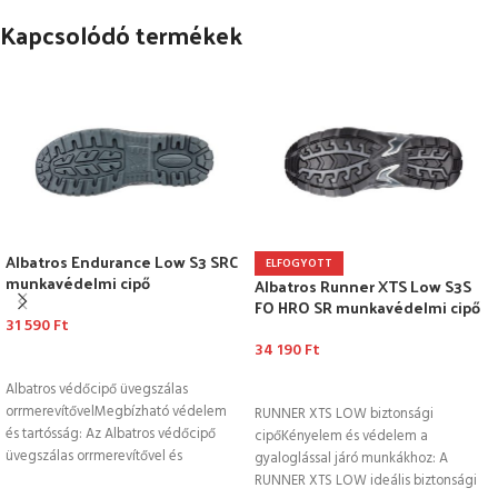
Kapcsolódó termékek
Albatros Endurance Low S3 SRC
ELFOGYOTT
munkavédelmi cipő
Albatros Runner XTS Low S3S
FO HRO SR munkavédelmi cipő
31 590
Ft
34 190
Ft
OPCIÓK VÁLASZTÁSA
OPCIÓK VÁLASZTÁSA
Albatros védőcipő üvegszálas
orrmerevítővelMegbízható védelem
RUNNER XTS LOW biztonsági
és tartósság: Az Albatros védőcipő
cipőKényelem és védelem a
üvegszálas orrmerevítővel és
gyaloglással járó munkákhoz: A
kerámiaszálas talpbetéttel
RUNNER XTS LOW ideális biztonsági