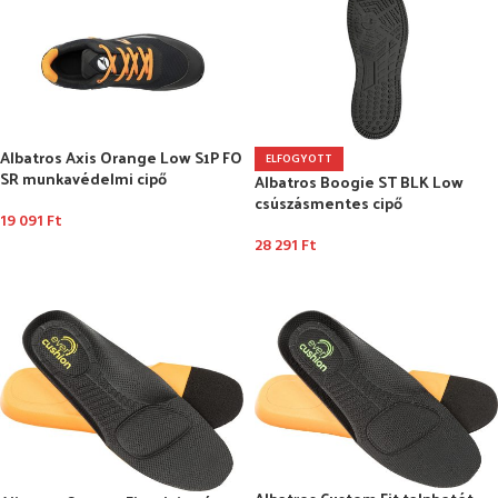
Albatros Axis Orange Low S1P FO
ELFOGYOTT
SR munkavédelmi cipő
Albatros Boogie ST BLK Low
csúszásmentes cipő
19 091
Ft
28 291
Ft
OPCIÓK VÁLASZTÁSA
OPCIÓK VÁLASZTÁSA