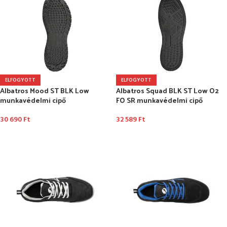
ELFOGYOTT
ELFOGYOTT
Albatros Mood ST BLK Low
Albatros Squad BLK ST Low O2
munkavédelmi cipő
FO SR munkavédelmi cipő
30 690
Ft
32 589
Ft
OPCIÓK VÁLASZTÁSA
OPCIÓK VÁLASZTÁSA