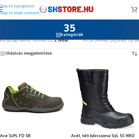
Skip to navigation
Skip to main content
35
Kategóriák
Kezdőlap
/
Méret termék
/
35
/
2. oldal
13–24 termék, összesen 118 db
Oldalsáv megjelenítése
Ace S1PL FO SR
Acél, téli bőrcsizma S3L SC HRO