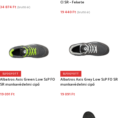
CI SR – Fekete
34 874
Ft
(bruttó ár)
19 440
Ft
(bruttó ár)
OPCIÓK VÁLASZTÁSA
OPCIÓK VÁLASZTÁSA
ELFOGYOTT
ELFOGYOTT
Albatros Axis Green Low S1P FO
Albatros Axis Grey Low S1P FO SR
SR munkavédelmi cipő
munkavédelmi cipő
19 091
Ft
19 091
Ft
OPCIÓK VÁLASZTÁSA
OPCIÓK VÁLASZTÁSA