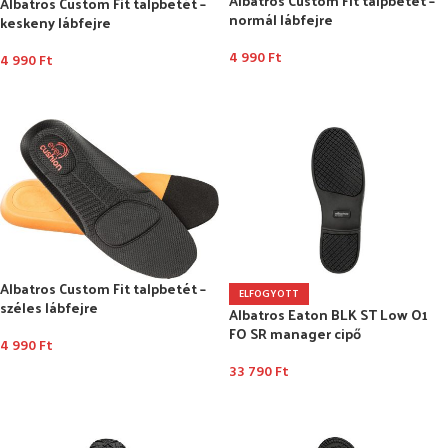
Albatros Custom Fit talpbetét –
Albatros Custom Fit talpbetét –
normál lábfejre
keskeny lábfejre
4 990
Ft
4 990
Ft
OPCIÓK VÁLASZTÁSA
OPCIÓK VÁLASZTÁSA
Albatros Custom Fit talpbetét –
ELFOGYOTT
széles lábfejre
Albatros Eaton BLK ST Low O1
FO SR manager cipő
4 990
Ft
33 790
Ft
OPCIÓK VÁLASZTÁSA
OPCIÓK VÁLASZTÁSA