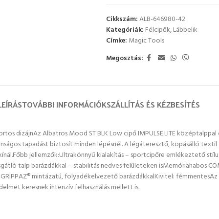
Cikkszám:
ALB-646980-42
Kategóriák:
Félcipők
,
Lábbelik
Címke:
Magic Tools
Megosztás:
LEÍRÁS
TOVÁBBI INFORMÁCIÓK
SZÁLLÍTÁS ÉS KÉZBESÍTÉS
tos dizájnAz Albatros Mood ST BLK Low cipő IMPULSE.LITE középtalppal és
ágos tapadást biztosít minden lépésnél. A légáteresztő, kopásálló textil fel
ál.Főbb jellemzők:Ultrakönnyű kialakítás – sportcipőre emlékeztető stíl
gátló talp barázdákkal – stabilitás nedves felületeken isMemóriahabos 
et: GRIPPAZ® mintázatú, folyadékelvezető barázdákkalKivitel: fémmentesAz
met keresnek intenzív felhasználás mellett is.