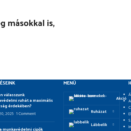
 másokkal is,
ÉSEINK
MENÜ
H
n válasszunk
Á
Akció
védelmi ruhát a maximális
A
nság érdekében?
C
Ruházat
 20, 2025
1 Comment
E
S
Lábbelik
I
p a munkavédelmi cipők