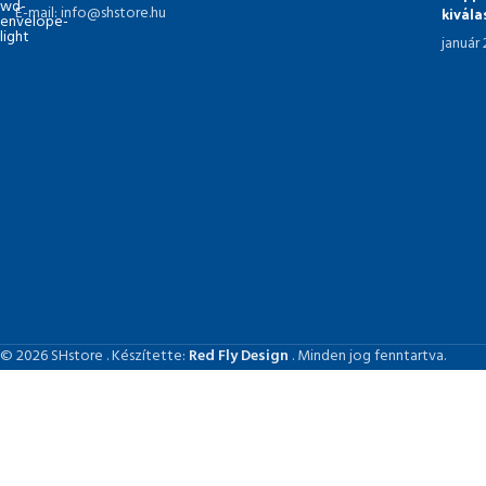
kivál
E-mail: info@shstore.hu
január
© 2026 SHstore . Készítette:
Red Fly Design
. Minden jog fenntartva.