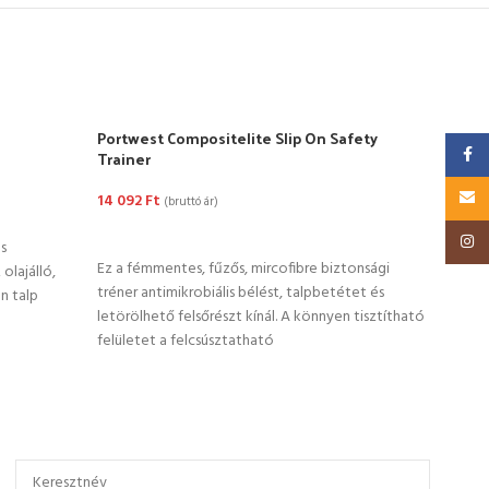
Portwest Compositelite Slip On Safety
RAVE
Faceb
Trainer
6 31
Email
14 092
Ft
(bruttó ár)
OP
OPCIÓK VÁLASZTÁSA
Insta
s
» biz
Ez a fémmentes, fűzős, mircofibre biztonsági
 olajálló,
antis
tréner antimikrobiális bélést, talpbetétet és
n talp
nagys
letörölhető felsőrészt kínál. A könnyen tisztítható
marha
felületet a felcsúsztatható