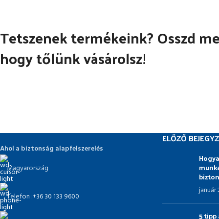
Tetszenek termékeink? Osszd meg
hogy tőlünk vásárolsz!
ELŐZŐ BEJEGYZ
Ahol a biztonság alapfelszerelés
Hogya
munka
Magyarország
bizto
január
Telefon :+36 30 133 9600
5 tip