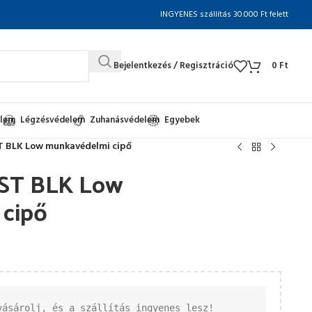
INGYENES szállítás 30.000 Ft felett
Bejelentkezés / Regisztráció
0
Ft
elem
Légzésvédelem
Zuhanásvédelem
Egyebek
T BLK Low munkavédelmi cipő
 ST BLK Low
cipő
vásárolj, és a szállítás ingyenes lesz!