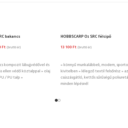
RC bakancs
HOBBSCARP O1 SRC félcipő
0
Ft
13 100
Ft
(bruttó ár)
(bruttó ár)
TÁSA
OPCIÓK VÁLASZTÁSA
cs kompozit lábujjvédővel és
» könnyű munkalábbeli, modern, sporto
 ellen védő köztalppal » olaj
kivitelben » lélegző textil felsőrész » az
U / PU talp »
csúszásgátló, kettős sűrűségű poliuretá
minden lépésnél