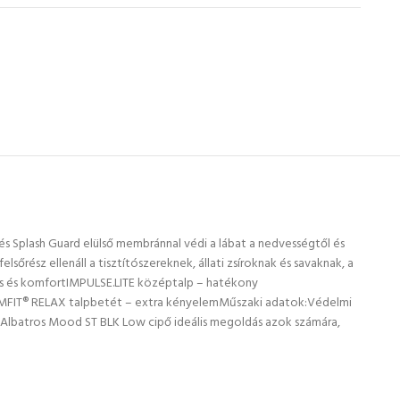
 Splash Guard elülső membránnal védi a lábat a nedvességtől és
sőrész ellenáll a tisztítószereknek, állati zsíroknak és savaknak, a
us és komfortIMPULSE.LITE középtalp – hatékony
COMFIT® RELAX talpbetét – extra kényelemMűszaki adatok:Védelmi
 Albatros Mood ST BLK Low cipő ideális megoldás azok számára,