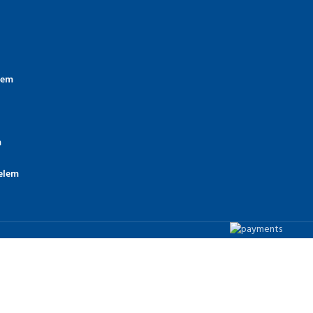
lem
m
elem