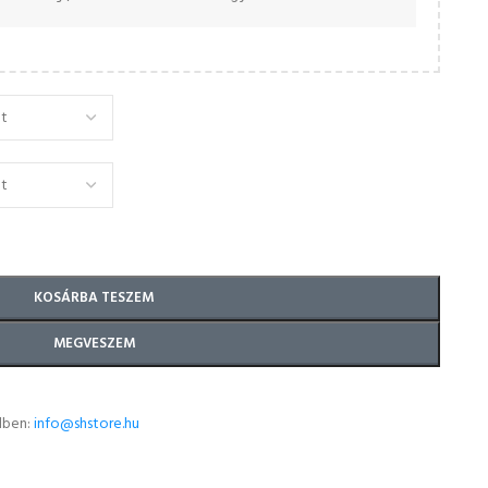
KOSÁRBA TESZEM
MEGVESZEM
lben:
info@shstore.hu