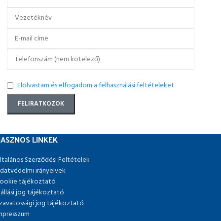
Elolvastam és elfogadom a felhasználási feltételeket
ASZNOS LINKEK
ltalános Szerződési Feltételek
datvédelmi irányelvek
ookie tájékoztató
lállási jog tájékoztató
zavatossági jog tájékoztató
mpresszum