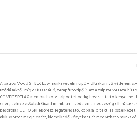
Albatros Mood ST BLK Low munkavédelmi cipő – Ultrakönnyű védelem, spor
ütődésektől, míg csúszásgátló, terepfutócipő ihlette talpszerkezete biztons
COMFIT® RELAX memóriahabos talpbetét pedig hosszan tartó kényelmet kín
energiaelnyelésSplash Guard membrán – védelem a nedvesség ellenCsúszás
besorolás: O2 FO SRFelsőrész: légáteresztő, kopásálló textilTalpszerkez
akik sportos megjelenést, kiemelkedő kényelmet és megbízható munkavédel