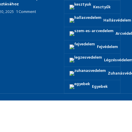
asztásához
Kesztyűk
 20, 2025
1 Comment
Hallásvédelem
Arcvéde
Fejvédelem
Légzésvédele
Zuhanásvéd
Egyebek