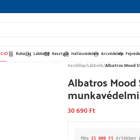
CIÓ
Ruházat
Lábbelik
Kesztyűk
Hallásvédelem
Arcvédelem
Fejvéd
Kezdőlap
/
Lábbelik
/
Albatros Mood S
Albatros Mood
munkavédelmi 
30 690
Ft
Még 
15 000 
Ft
 értékben 