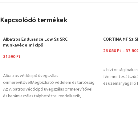
Kapcsolódó termékek
Albatros Endurance Low S3 SRC
CORTINA MF S3 S
munkavédelmi cipő
26 080
Ft
–
37 80
31 590
Ft
OPCIÓK VÁLASZ
OPCIÓK VÁLASZTÁSA
» biztonsági bakan
Albatros védőcipő üvegszálas
fémmentes átszúrás
orrmerevítővelMegbízható védelem és tartósság:
és üzemanyagálló P
Az Albatros védőcipő üvegszálas orrmerevítővel
és kerámiaszálas talpbetéttel rendelkezik,
biztosítva a maximális védelmet