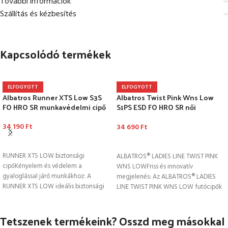
További információk
Szállítás és kézbesítés
Kapcsolódó termékek
ELFOGYOTT
ELFOGYOTT
Albatros Runner XTS Low S3S
Albatros Twist Pink Wns Low
FO HRO SR munkavédelmi cipő
S1PS ESD FO HRO SR női
munkavédelmi cipő
34 190
Ft
34 690
Ft
OPCIÓK VÁLASZTÁSA
OPCIÓK VÁLASZTÁSA
RUNNER XTS LOW biztonsági
ALBATROS® LADIES LINE TWIST PINK
cipőKényelem és védelem a
WNS LOWFriss és innovatív
gyaloglással járó munkákhoz: A
megjelenés: Az ALBATROS® LADIES
RUNNER XTS LOW ideális biztonsági
LINE TWIST PINK WNS LOW futócipők
cipő azok számára,
ihlette,
Tetszenek termékeink? Osszd meg másokkal