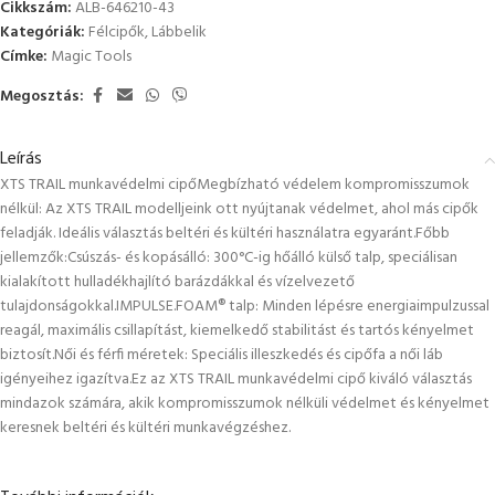
Cikkszám:
ALB-646210-43
Kategóriák:
Félcipők
,
Lábbelik
Címke:
Magic Tools
Megosztás:
Leírás
XTS TRAIL munkavédelmi cipőMegbízható védelem kompromisszumok
nélkül: Az XTS TRAIL modelljeink ott nyújtanak védelmet, ahol más cipők
feladják. Ideális választás beltéri és kültéri használatra egyaránt.Főbb
jellemzők:Csúszás- és kopásálló: 300°C-ig hőálló külső talp, speciálisan
kialakított hulladékhajlító barázdákkal és vízelvezető
tulajdonságokkal.IMPULSE.FOAM® talp: Minden lépésre energiaimpulzussal
reagál, maximális csillapítást, kiemelkedő stabilitást és tartós kényelmet
biztosít.Női és férfi méretek: Speciális illeszkedés és cipőfa a női láb
igényeihez igazítva.Ez az XTS TRAIL munkavédelmi cipő kiváló választás
mindazok számára, akik kompromisszumok nélküli védelmet és kényelmet
keresnek beltéri és kültéri munkavégzéshez.