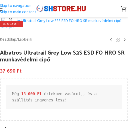
Skip to navigation
Skip to main content
Kattintson a nagyításhoz
ELFOGYOTT
Kezdőlap
/
Lábbelik
Albatros Ultratrail Grey Low S3S ESD FO HRO SR
munkavédelmi cipő
37 690
Ft
Még 
15 000 
Ft
 értékben vásárolj, és a 
szállítás ingyenes lesz!