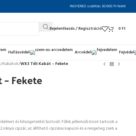
INGYENES szállítás 30.000 Ft felett
Bejelentkezés / Regisztráció
0
Ft
Hallásvédelem
Arcvédelem
Fejvédel
k
/
Kabátok
/
WX3 Téli Kabát – Fekete
 – Fekete
védelmet és hőszigetelést biztosít. Főbb jellemzői közé tartozik a
 irányú cipzár, az állítható cipzáras kapucni és a rengeteg zseb a