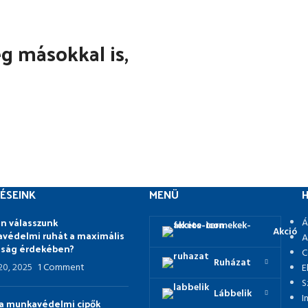
 másokkal is,
ÉSEINK
MENÜ
H
n válasszunk
Á
Akció
védelmi ruhát a maximális
A
nság érdekében?
C
Ruházat
 20, 2025
1 Comment
E
S
Lábbelik
I
p a munkavédelmi cipők