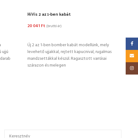
HiVis 2 az 1-ben kabát
Mesh
20 041
Ft
8 37
(bruttó ár)
OPCIÓK VÁLASZTÁSA
OP
Faceb
a
Új 2 az 1-ben bomber kabát modellünk, mely
Ez a 
 ujjú
levehető ujjakkal, rejtett kapucnival, rugalmas
szilu
Email
adarab
mandzsettákkal készül. Ragasztott varrásai
kötén
szárazon és melegen
Insta