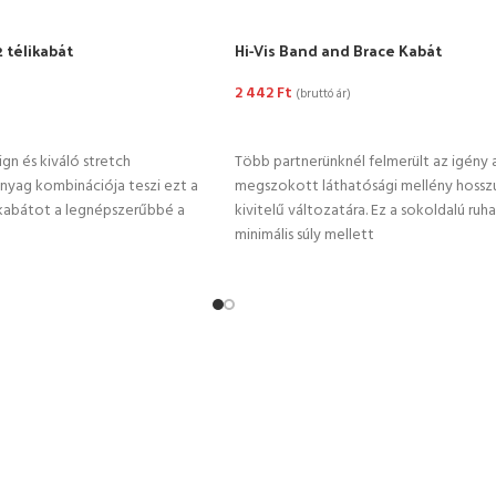
2 télikabát
Hi-Vis Band and Brace Kabát
2 442
Ft
(bruttó ár)
TÁSA
OPCIÓK VÁLASZTÁSA
ign és kiváló stretch
Több partnerünknél felmerült az igény 
nyag kombinációja teszi ezt a
megszokott láthatósági mellény hosszú
likabátot a legnépszerűbbé a
kivitelű változatára. Ez a sokoldalú ruh
minimális súly mellett