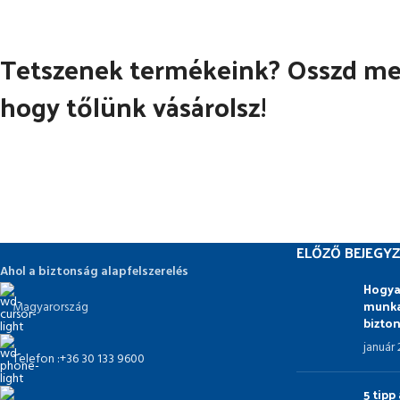
Tetszenek termékeink? Osszd meg
hogy tőlünk vásárolsz!
ELŐZŐ BEJEGYZ
Ahol a biztonság alapfelszerelés
Hogya
munka
Magyarország
bizto
január
Telefon :+36 30 133 9600
5 tip