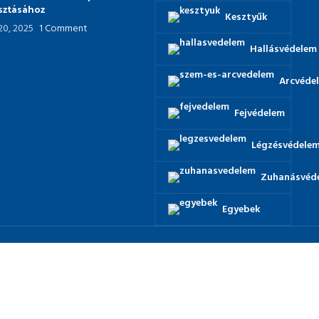
asztásához
Kesztyűk
 20, 2025
1 Comment
Hallásvédelem
Arcvéde
Fejvédelem
Légzésvédele
Zuhanásvéd
Egyebek