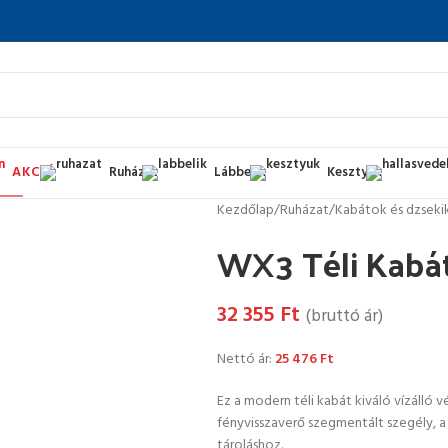
AKCIÓ
Ruházat
Lábbelik
Kesztyűk
Kezdőlap
/
Ruházat
/
Kabátok és dzseki
WX3 Téli Kabát
32 355
Ft
(bruttó ár)
Nettó ár:
25 476
Ft
Ez a modern téli kabát kiváló vízálló 
fényvisszaverő szegmentált szegély, a 2
tároláshoz.