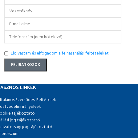
Elolvastam és elfogadom a felhasználási feltételeket
ASZNOS LINKEK
ltalános Szerződési Feltételek
datvédelmi irányelvek
ookie tájékoztató
lállási jog tájékoztató
zavatossági jog tájékoztató
mpresszum