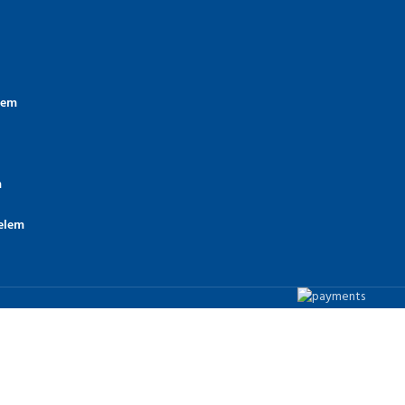
lem
m
elem