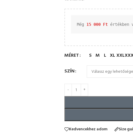
Még 
15 000 
Ft
 értékben 
MÉRET
S
M
L
XL
XXL
XX
SZÍN
Kedvencekhez adom
Size gu