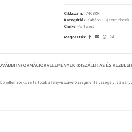
Cikkszám:
T740BKR
Kategóriák:
Kabátok
,
Új termékeink
Címke:
Portwest
Megosztás:
OVÁBBI INFORMÁCIÓK
VÉLEMÉNYEK (0)
SZÁLLÍTÁS ÉS KÉZBESÍ
őbb jellemzői közé tartozik a fényvisszaverő szegmentált szegély, a 2 irányú