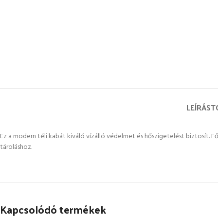
LEÍRÁS
T
Ez a modern téli kabát kiváló vízálló védelmet és hőszigetelést biztosít. F
tároláshoz.
Kapcsolódó termékek