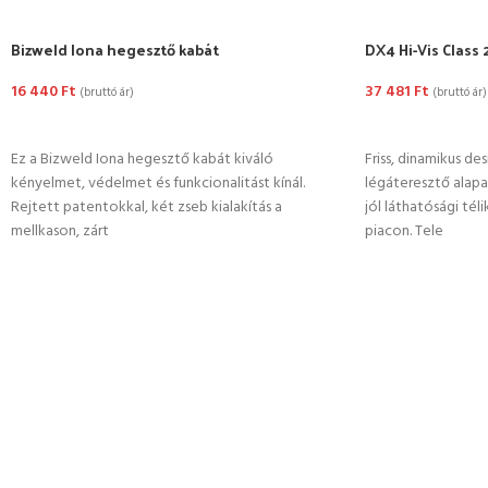
Bizweld Iona hegesztő kabát
DX4 Hi-Vis Class 
16 440
Ft
37 481
Ft
(bruttó ár)
(bruttó ár)
OPCIÓK VÁLASZTÁSA
OPCIÓK VÁLASZ
Ez a Bizweld Iona hegesztő kabát kiváló
Friss, dinamikus des
kényelmet, védelmet és funkcionalitást kínál.
légáteresztő alapa
Rejtett patentokkal, két zseb kialakítás a
jól láthatósági té
mellkason, zárt
piacon. Tele