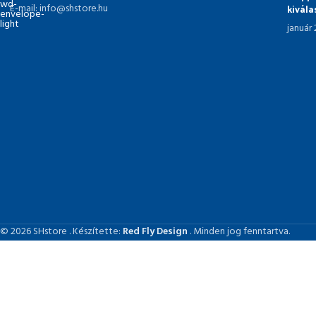
kivál
E-mail: info@shstore.hu
január
© 2026 SHstore . Készítette:
Red Fly Design
. Minden jog fenntartva.