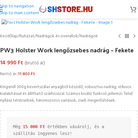
Skip to navigation
Skip to main content
Kattintson a nagyításhoz
Kezdőlap
/
Ruházat
/
Nadrágok és overallok
/
Nadrágok
PW3 Holster Work lengőzsebes nadrág – Fekete
14 990
Ft
(bruttó ár)
Nettó ár:
11 803
Ft
Kingsmill 300g kevertszálas anyagból készülő, robusztus nadrág, stílusos
kialakítással és állítható szárhosszal. Számos kiváló funkció jellemzi: felső
nyílású térdzsebek, háromszoros varrások, zseb megerősítések.
Még 
15 000 
Ft
 értékben vásárolj, és a 
szállítás ingyenes lesz!