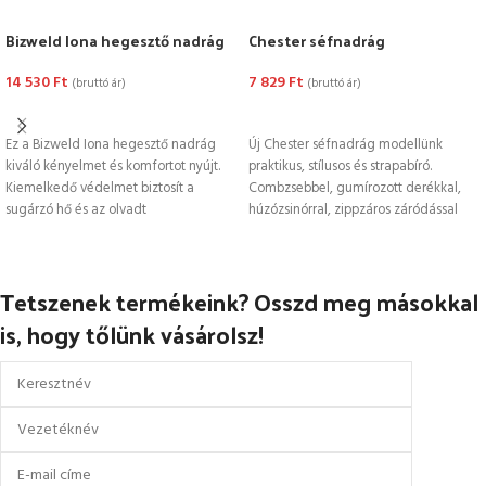
Bizweld Iona hegesztő nadrág
Chester séfnadrág
14 530
Ft
7 829
Ft
(bruttó ár)
(bruttó ár)
OPCIÓK VÁLASZTÁSA
OPCIÓK VÁLASZTÁSA
Ez a Bizweld Iona hegesztő nadrág
Új Chester séfnadrág modellünk
kiváló kényelmet és komfortot nyújt.
praktikus, stílusos és strapabíró.
Kiemelkedő védelmet biztosít a
Combzsebbel, gumírozott derékkal,
sugárzó hő és az olvadt
húzózsinórral, zippzáros záródással
készül.
Tetszenek termékeink? Osszd meg másokkal
is, hogy tőlünk vásárolsz!