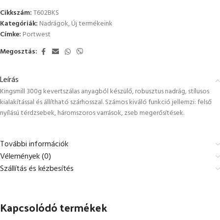
Cikkszám:
T602BKS
Kategóriák:
Nadrágok
,
Új termékeink
Címke:
Portwest
Megosztás:
Leírás
Kingsmill 300g kevertszálas anyagból készülő, robusztus nadrág, stílusos
kialakítással és állítható szárhosszal. Számos kiváló funkció jellemzi: felső
nyílású térdzsebek, háromszoros varrások, zseb megerősítések.
További információk
Vélemények (0)
Szállítás és kézbesítés
Kapcsolódó termékek