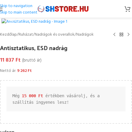
Skip to navigation
Skip to main content
Kattintson a nagyításhoz
Kezdőlap
/
Ruházat
/
Nadrágok és overallok
/
Nadrágok
Antisztatikus, ESD nadrág
11 837
Ft
(bruttó ár)
Nettó ár:
9 262
Ft
Még 
15 000 
Ft
 értékben vásárolj, és a 
szállítás ingyenes lesz!