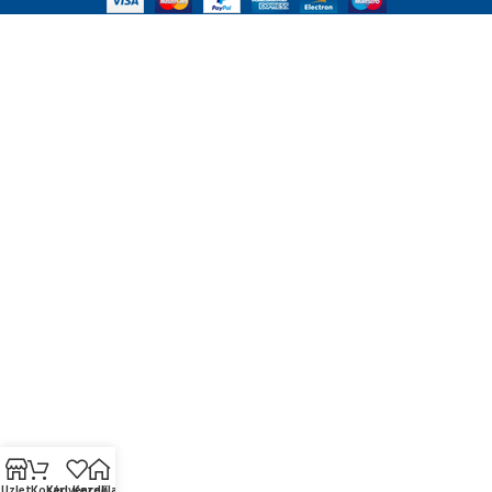
Üzlet
Kosár
Kedvencek
Kezdőlap