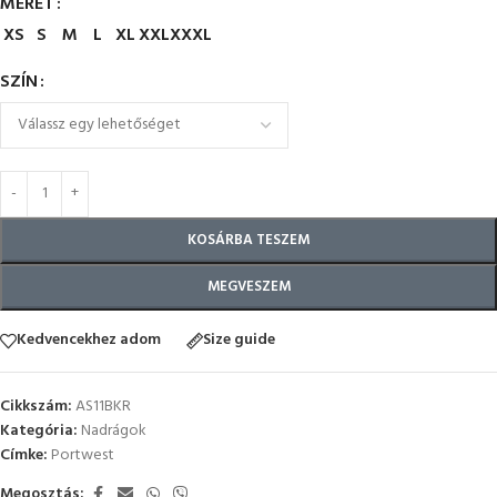
MÉRET
XS
S
M
L
XL
XXL
XXXL
SZÍN
KOSÁRBA TESZEM
MEGVESZEM
Kedvencekhez adom
Size guide
Cikkszám:
AS11BKR
Kategória:
Nadrágok
Címke:
Portwest
Megosztás: