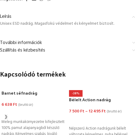
Leírás
Unisex ESD nadrág. Magasfokú védelmet és kényelmet biztosít.
További információk
Szállítás és kézbesítés
Kapcsolódó termékek
Barnet séfnadrág
-38%
Bélelt Action nadrág
6 638
Ft
(bruttó ár)
7 500
Ft
–
12 495
Ft
(bruttó ár)
OPCIÓK VÁLASZTÁSA
OPCIÓK VÁLASZTÁSA
Meleg munkakörnyezetre kifejlesztett
100% pamut alapanyagból készülő
Népszerű Action nadrágunk bélelt
nadrág. Kényelmes szabás, kiváló
változata kényelmes, puha béléssel.