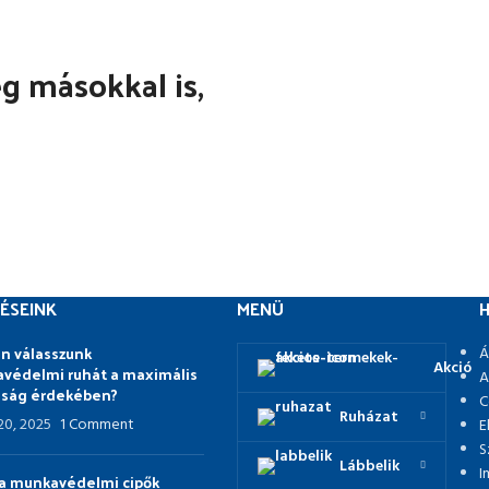
 másokkal is,
ÉSEINK
MENÜ
H
n válasszunk
Á
Akció
védelmi ruhát a maximális
A
nság érdekében?
C
Ruházat
 20, 2025
1 Comment
E
S
Lábbelik
I
p a munkavédelmi cipők