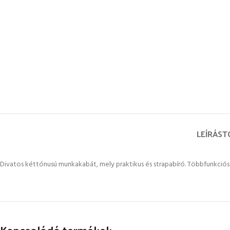
LEÍRÁS
T
Divatos kéttónusú munkakabát, mely praktikus és strapabíró. Többfunkciós 