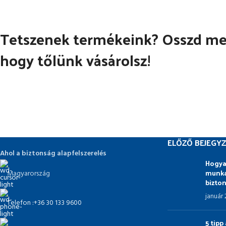
Tetszenek termékeink? Osszd meg
hogy tőlünk vásárolsz!
ELŐZŐ BEJEGYZ
Ahol a biztonság alapfelszerelés
Hogya
munka
Magyarország
bizto
január
Telefon :+36 30 133 9600
5 tip