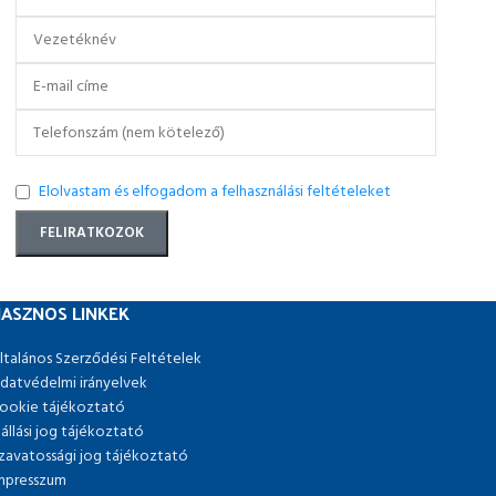
Elolvastam és elfogadom a felhasználási feltételeket
ASZNOS LINKEK
ltalános Szerződési Feltételek
datvédelmi irányelvek
ookie tájékoztató
lállási jog tájékoztató
zavatossági jog tájékoztató
mpresszum