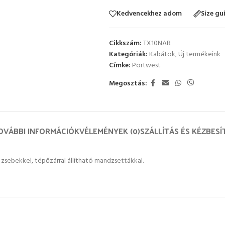
Kedvencekhez adom
Size gu
Cikkszám:
TX10NAR
Kategóriák:
Kabátok
,
Új termékeink
Címke:
Portwest
Megosztás:
OVÁBBI INFORMÁCIÓK
VÉLEMÉNYEK (0)
SZÁLLÍTÁS ÉS KÉZBESÍ
zsebekkel, tépőzárral állítható mandzsettákkal.