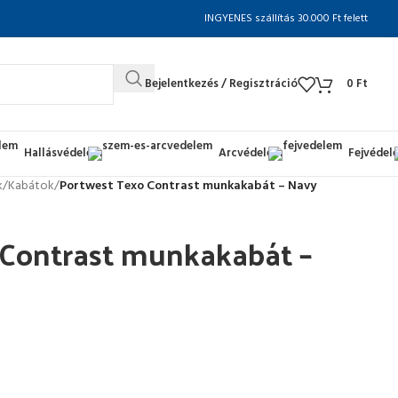
INGYENES szállítás 30.000 Ft felett
Bejelentkezés / Regisztráció
0
Ft
Hallásvédelem
Arcvédelem
Fejvédel
k
/
Kabátok
/
Portwest Texo Contrast munkakabát – Navy
 Contrast munkakabát –