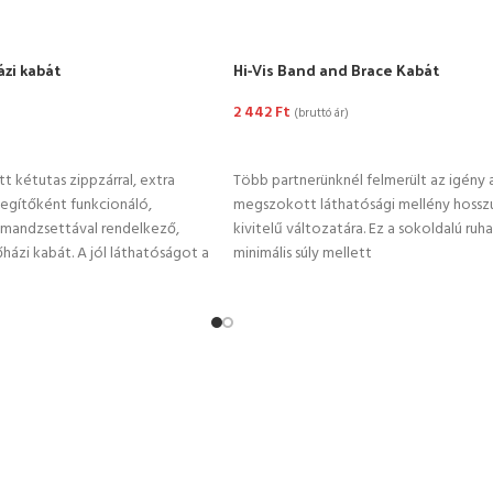
zi kabát
Hi-Vis Band and Brace Kabát
2 442
Ft
(bruttó ár)
TÁSA
OPCIÓK VÁLASZTÁSA
t kétutas zippzárral, extra
Több partnerünknél felmerült az igény 
egítőként funkcionáló,
megszokott láthatósági mellény hosszú
 mandzsettával rendelkező,
kivitelű változatára. Ez a sokoldalú ruh
házi kabát. A jól láthatóságot a
minimális súly mellett