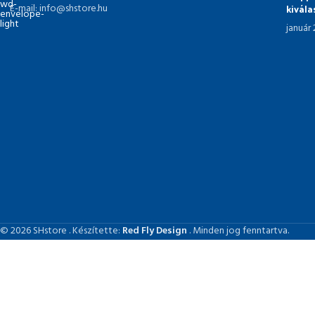
kivál
E-mail: info@shstore.hu
január
© 2026 SHstore . Készítette:
Red Fly Design
. Minden jog fenntartva.