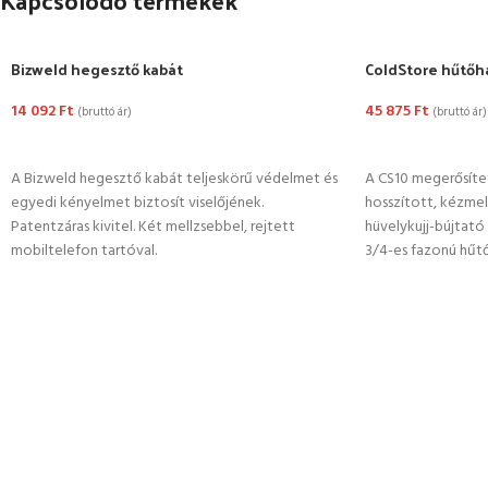
Kapcsolódó termékek
Bizweld hegesztő kabát
ColdStore hűtőhá
14 092
Ft
45 875
Ft
(bruttó ár)
(bruttó ár)
OPCIÓK VÁLASZTÁSA
OPCIÓK VÁLASZ
A Bizweld hegesztő kabát teljeskörű védelmet és
A CS10 megerősítet
egyedi kényelmet biztosít viselőjének.
hosszított, kézmel
Patentzáras kivitel. Két mellzsebbel, rejtett
hüvelykujj-bújtató
mobiltelefon tartóval.
3/4-es fazonú hűtő