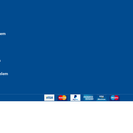
lem
m
elem