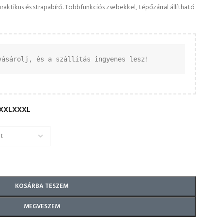
aktikus és strapabíró. Többfunkciós zsebekkel, tépőzárral állítható
vásárolj, és a szállítás ingyenes lesz!
XXL
XXXL
KOSÁRBA TESZEM
MEGVESZEM