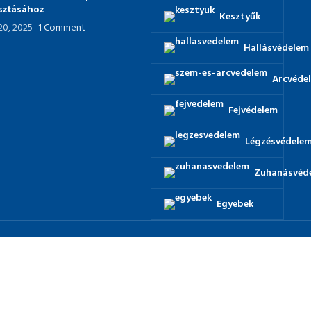
asztásához
Kesztyűk
 20, 2025
1 Comment
Hallásvédelem
Arcvéde
Fejvédelem
Légzésvédele
Zuhanásvéd
Egyebek