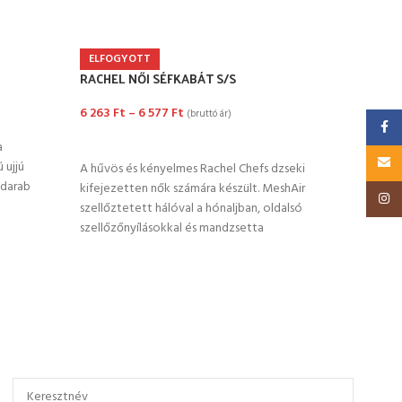
Stret
ELFOGYOTT
RACHEL NŐI SÉFKABÁT S/S
10 3
6 263
Ft
–
6 577
Ft
(bruttó ár)
OP
Faceb
OPCIÓK VÁLASZTÁSA
a
Ez a 
Email
 ujjú
és mo
A hűvös és kényelmes Rachel Chefs dzseki
adarab
illes
kifejezetten nők számára készült. MeshAir
Insta
kötén
szellőztetett hálóval a hónaljban, oldalsó
szellőzőnyílásokkal és mandzsetta