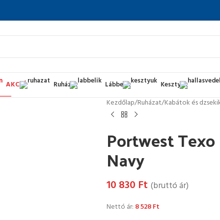
AKCIÓ
Ruházat
Lábbelik
Kesztyűk
Kezdőlap
/
Ruházat
/
Kabátok és dzseki
Portwest Texo
Navy
10 830
Ft
(bruttó ár)
Nettó ár:
8 528
Ft