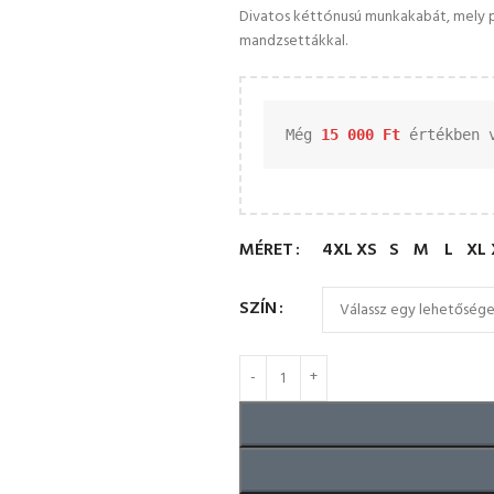
Divatos kéttónusú munkakabát, mely pr
mandzsettákkal.
Még 
15 000 
Ft
 értékben 
MÉRET
4XL
XS
S
M
L
XL
SZÍN