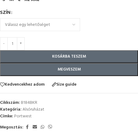
SZÍN
KOSÁRBA TESZEM
MEGVESZEM
Kedvencekhez adom
Size guide
Cikkszám:
B184BKR
Kategória:
Alsóruházat
Címke:
Portwest
Megosztás: