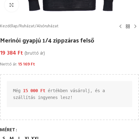
Kattintson a nagyításhoz
Kezdőlap
/
Ruházat
/
Alsóruházat
Merinói gyapjú 1/4 zippzáras felső
19 384
Ft
(bruttó ár)
Nettó ár:
15 169
Ft
Még 
15 000 
Ft
 értékben vásárolj, és a 
szállítás ingyenes lesz!
MÉRET
S
M
L
XL
XXL