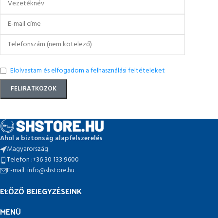
Elolvastam és elfogadom a felhasználási feltételeket
Ahol a biztonság alapfelszerelés
Magyarország
Telefon :+36 30 133 9600
E-mail: info@shstore.hu
ELŐZŐ BEJEGYZÉSEINK
MENÜ