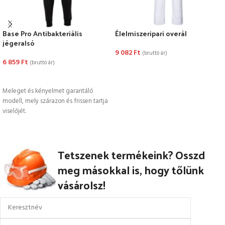
Base Pro Antibakteriális
Élelmiszeripari overál
jégeralsó
9 082
Ft
(bruttó ár)
6 859
Ft
(bruttó ár)
OPCIÓK VÁLASZTÁSA
OPCIÓK VÁLASZTÁSA
Meleget és kényelmet garantáló
modell, mely szárazon és frissen tartja
viselőjét.
Tetszenek termékeink? Osszd
meg másokkal is, hogy tőlünk
vásárolsz!