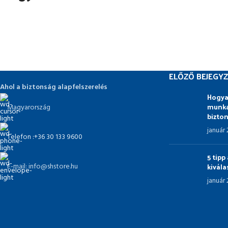
ELŐZŐ BEJEGYZ
Ahol a biztonság alapfelszerelés
Hogya
munka
Magyarország
bizto
január
Telefon :+36 30 133 9600
5 tip
kivál
E-mail: info@shstore.hu
január