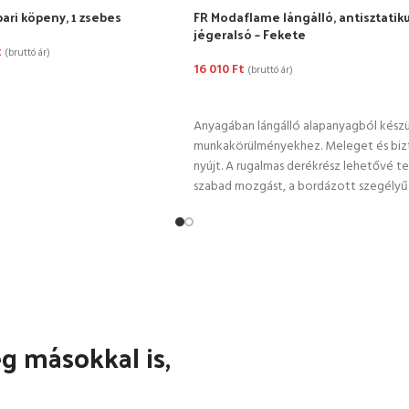
pari köpeny, 1 zsebes
FR Modaflame lángálló, antisztatik
jégeralsó – Fekete
t
(bruttó ár)
16 010
Ft
(bruttó ár)
TÁSA
OPCIÓK VÁLASZTÁSA
Anyagában lángálló alapanyagból készü
munkakörülményekhez. Meleget és bi
nyújt. A rugalmas derékrész lehetővé te
szabad mozgást, a bordázott szegélyű
mandzsetta pedig segít a hő megtartás
 másokkal is,