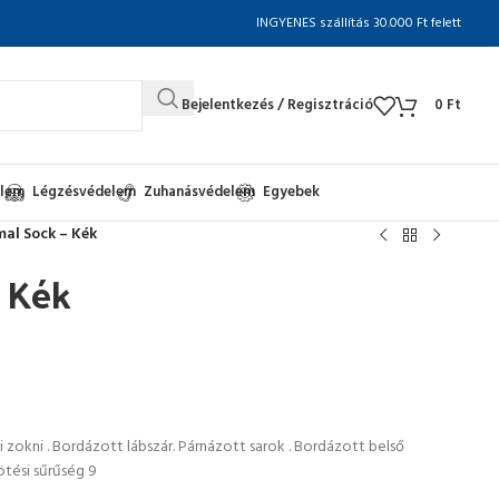
INGYENES szállítás 30.000 Ft felett
Bejelentkezés / Regisztráció
0
Ft
elem
Légzésvédelem
Zuhanásvédelem
Egyebek
al Sock – Kék
 Kék
i zokni . Bordázott lábszár. Párnázott sarok . Bordázott belső
Kötési sűrűség 9