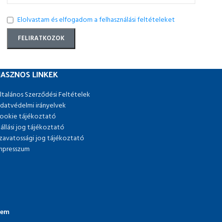
Elolvastam és elfogadom a felhasználási feltételeket
ASZNOS LINKEK
ltalános Szerződési Feltételek
datvédelmi irányelvek
ookie tájékoztató
lállási jog tájékoztató
zavatossági jog tájékoztató
mpresszum
lem