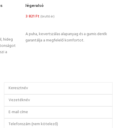
us
Jégeralsó
Merin
3 821
Ft
17 2
(bruttó ár)
OPCIÓK VÁLASZTÁSA
OP
A puha, kevertszálas alapanyag és a gumis derék
Ez a 
l, hideg
garantálja a megfelelő komfortot.
hővéd
ztonságot
nedve
szi a
szára
ában.