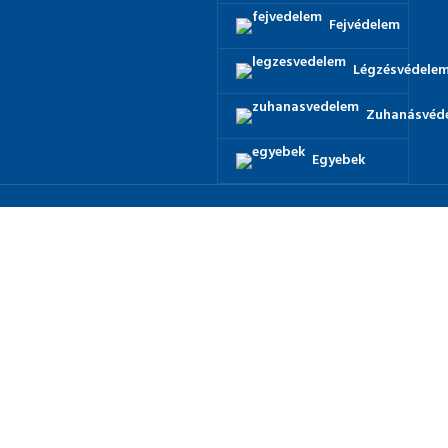
Fejvédelem
Légzésvédele
Zuhanásvéd
Egyebek