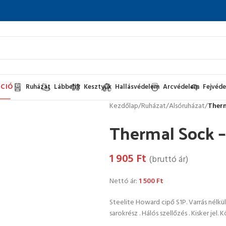
CIÓ
Ruházat
Lábbelik
Kesztyűk
Hallásvédelem
Arcvédelem
Fejvéd
Kezdőlap
/
Ruházat
/
Alsóruházat
/
Therm
Thermal Sock –
1 905
Ft
(bruttó ár)
Nettó ár:
1 500
Ft
Steelite Howard cipő S1P. Varrás nélkül
sarokrész . Hálós szellőzés . Kisker jel. 