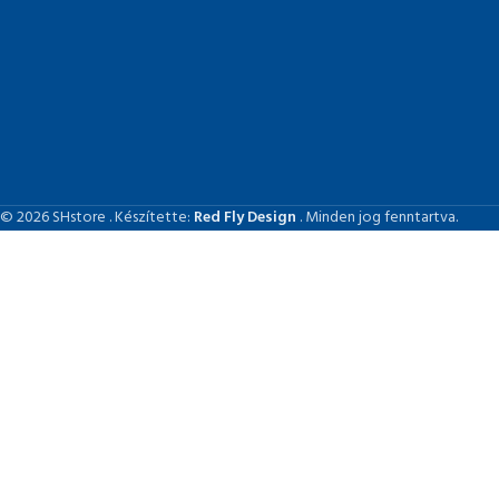
© 2026 SHstore . Készítette:
Red Fly Design
. Minden jog fenntartva.