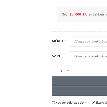
Még 
15 000 
Ft
 értékben 
MÉRET
SZÍN
Kedvencekhez adom
Size gu