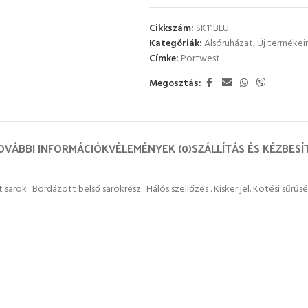
Cikkszám:
SK11BLU
Kategóriák:
Alsóruházat
,
Új termékei
Címke:
Portwest
Megosztás:
OVÁBBI INFORMÁCIÓK
VÉLEMÉNYEK (0)
SZÁLLÍTÁS ÉS KÉZBESÍ
sarok . Bordázott belső sarokrész . Hálós szellőzés . Kisker jel. Kötési sűrűs