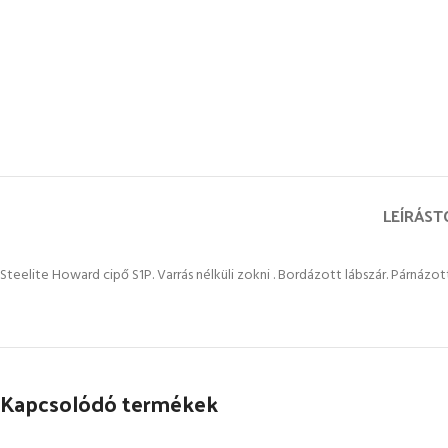
LEÍRÁS
T
Steelite Howard cipő S1P. Varrás nélküli zokni . Bordázott lábszár. Párnázott 
Kapcsolódó termékek