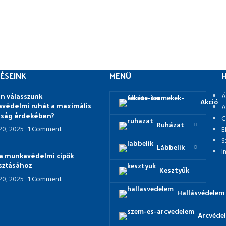
ÉSEINK
MENÜ
H
n válasszunk
Á
Akció
védelmi ruhát a maximális
A
nság érdekében?
C
Ruházat
 20, 2025
1 Comment
E
S
Lábbelik
I
p a munkavédelmi cipők
asztásához
Kesztyűk
 20, 2025
1 Comment
Hallásvédelem
Arcvéde