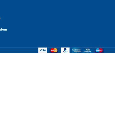
m
elem