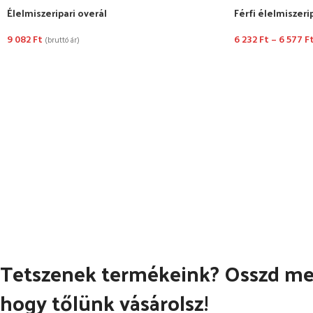
Élelmiszeripari overál
Férfi élelmiszeri
9 082
Ft
6 232
Ft
–
6 577
F
(bruttó ár)
OPCIÓK VÁLASZTÁSA
OPCIÓK VÁLASZ
Tetszenek termékeink? Osszd meg
hogy tőlünk vásárolsz!