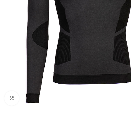
Kattintson a nagyításhoz