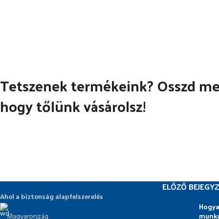
Tetszenek termékeink? Osszd meg
hogy tőlünk vásárolsz!
ELŐZŐ BEJEGYZ
Ahol a biztonság alapfelszerelés
Hogya
munka
Magyarország