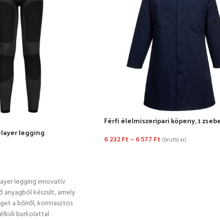
Férfi élelmiszeripari köpeny, 1 zseb
layer legging
6 232
Ft
–
6 577
Ft
(bruttó ár)
OPCIÓK VÁLASZTÁSA
TÁSA
ayer legging innovatív
 anyagból készült, amely
get a bőrről, kontrasztos
nélküli burkolattal