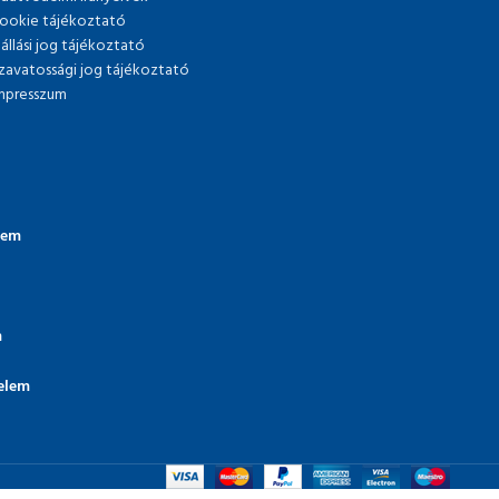
ookie tájékoztató
lállási jog tájékoztató
zavatossági jog tájékoztató
mpresszum
lem
m
elem