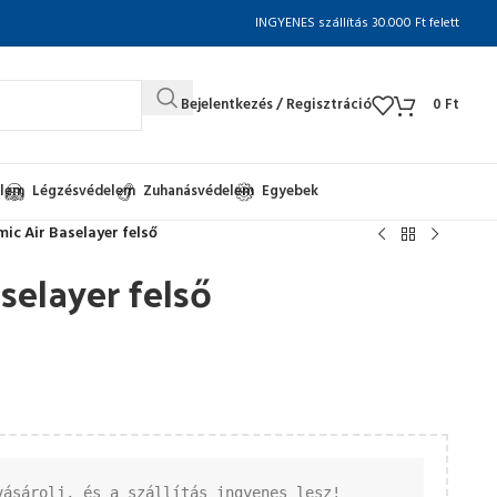
INGYENES szállítás 30.000 Ft felett
Bejelentkezés / Regisztráció
0
Ft
elem
Légzésvédelem
Zuhanásvédelem
Egyebek
ic Air Baselayer felső
selayer felső
vásárolj, és a szállítás ingyenes lesz!