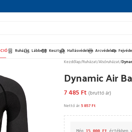
CIÓ
Ruházat
Lábbelik
Kesztyűk
Hallásvédelem
Arcvédelem
Fejvéd
Kezdőlap
/
Ruházat
/
Alsóruházat
/
Dynam
Dynamic Air Ba
7 485
Ft
(bruttó ár)
Nettó ár:
5 857
Ft
Még 
15 000 
Ft
 értékben 