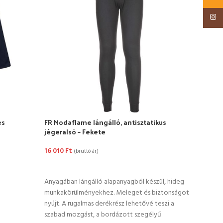
OP
Insta
A puh
garan
es
FR Modaflame lángálló, antisztatikus
jégeralsó – Fekete
16 010
Ft
(bruttó ár)
OPCIÓK VÁLASZTÁSA
Anyagában lángálló alapanyagból készül, hideg
munkakörülményekhez. Meleget és biztonságot
nyújt. A rugalmas derékrész lehetővé teszi a
szabad mozgást, a bordázott szegélyű