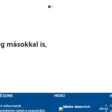
 másokkal is,
ÉSEINK
MENÜ
H
n válasszunk
Á
Akció
védelmi ruhát a maximális
A