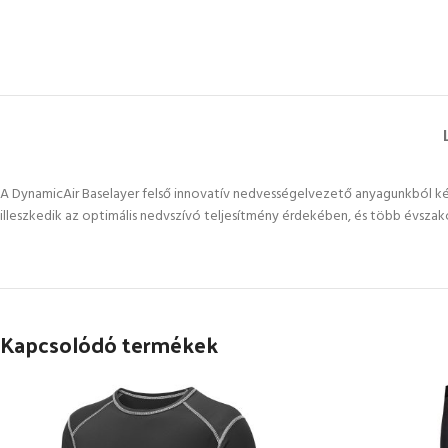
A DynamicAir Baselayer felső innovatív nedvességelvezető anyagunkból készü
illeszkedik az optimális nedvszívó teljesítmény érdekében, és több évszakos
Kapcsolódó termékek