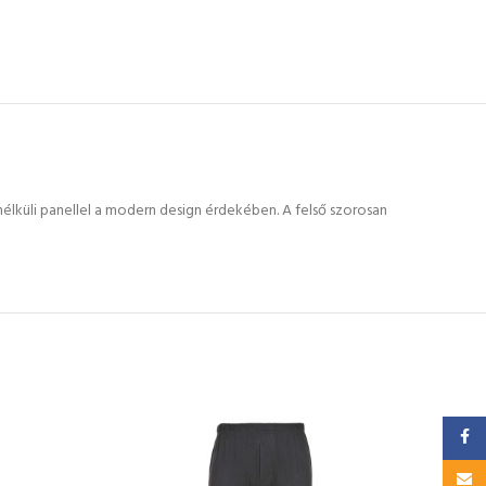
nélküli panellel a modern design érdekében. A felső szorosan
Faceb
Jége
Email
3 82