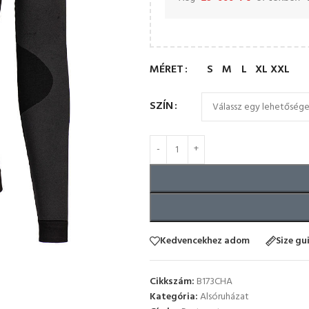
MÉRET
S
M
L
XL
XXL
SZÍN
Kedvencekhez adom
Size gu
Cikkszám:
B173CHA
Kategória:
Alsóruházat