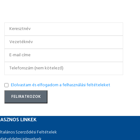
mandzsetta pedig segít a hő megtartásában.
Elolvastam és elfogadom a felhasználási feltételeket
ASZNOS LINKEK
ltalános Szerződési Feltételek
datvédelmi irányelvek