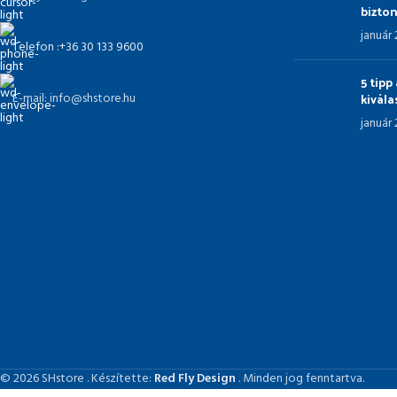
bizto
január
Telefon :+36 30 133 9600
5 tip
kivál
E-mail: info@shstore.hu
január
© 2026 SHstore . Készítette:
Red Fly Design
. Minden jog fenntartva.