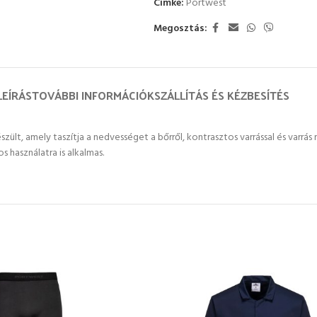
Címke:
Portwest
Megosztás:
LEÍRÁS
TOVÁBBI INFORMÁCIÓK
SZÁLLÍTÁS ÉS KÉZBESÍTÉS
lt, amely taszítja a nedvességet a bőrről, kontrasztos varrással és varrás 
 használatra is alkalmas.