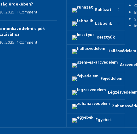
nság érdekében?
C
Ruházat
 20, 2025
1 Comment
E
S
Lábbelik
I
p a munkavédelmi cipők
asztásához
Kesztyűk
 20, 2025
1 Comment
Hallásvédelem
Arcvéde
Fejvédelem
Légzésvédele
Zuhanásvéd
Egyebek