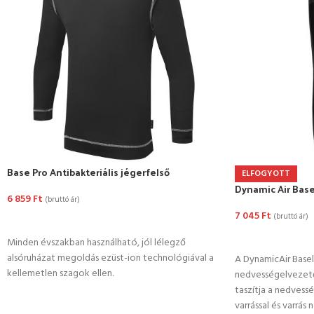
Base Pro Antibakteriális jégerfelső
ELFOGYOTT
Dynamic Air Base
6 859
Ft
(bruttó ár)
7 045
Ft
(bruttó ár)
OPCIÓK VÁLASZTÁSA
OPCIÓK VÁLASZ
Minden évszakban használható, jól lélegző
alsóruházat megoldás ezüst-ion technológiával a
A DynamicAir Basel
kellemetlen szagok ellen.
nedvességelvezető
taszítja a nedvessé
varrással és varrás 