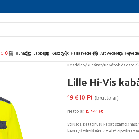
CIÓ
Ruházat
Lábbelik
Kesztyűk
Hallásvédelem
Arcvédelem
Fejvéd
Kezdőlap
/
Ruházat
/
Kabátok és dzseki
Lille Hi-Vis ka
19 610
Ft
(bruttó ár)
Nettó ár:
15 441
Ft
Stílusos, kéttónusú kabát számos haszn
kesztyű tárolására. Az első cipzáras zs