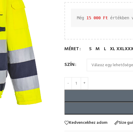
Még 
15 000 
Ft
 értékben 
MÉRET
S
M
L
XL
XXL
XX
SZÍN
Kedvencekhez adom
Size gu