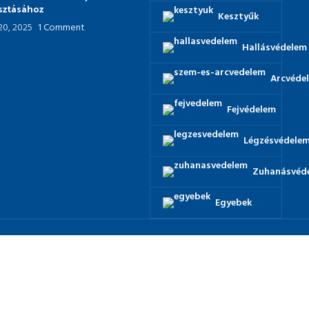
asztásához
Kesztyűk
 20, 2025
1 Comment
Hallásvédelem
Arcvéde
Fejvédelem
Légzésvédele
Zuhanásvéd
Egyebek