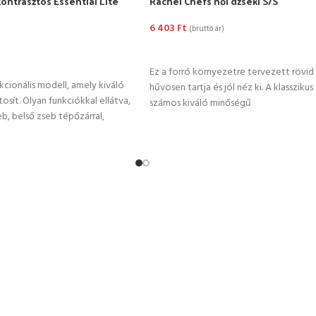
 kontrasztos Essential Lite
Rachel Chefs női dzseki S/S
6 403
Ft
(bruttó ár)
OPCIÓK VÁLASZTÁSA
TÁSA
Ez a forró környezetre tervezett rövid 
cionális modell, amely kiváló
hűvösen tartja és jól néz ki. A klasszikus 
tosít. Olyan funkciókkal ellátva,
számos kiváló minőségű
b, belső zseb tépőzárral,