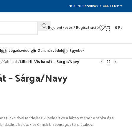
INGYENES szállítás 30.000 Ft felett
Bejelentkezés / Regisztráció
0
Ft
elem
Légzésvédelem
Zuhanásvédelem
Egyebek
k
/
Kabátok
/
Lille Hi-Vis kabát – Sárga/Navy
bát – Sárga/Navy
os funkcióval rendelkezik, beleértve a hátsó zsebet a sapka és a
eb ideális a kulcsok és érmék biztonságos tárolásához.