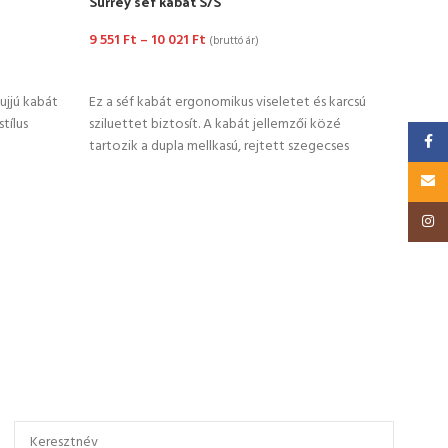
Surrey séf kabát S/S
WX2 E
9 551
Ft
–
10 021
Ft
17 0
(bruttó ár)
OPCIÓK VÁLASZTÁSA
OP
ujjú kabát
Ez a séf kabát ergonomikus viseletet és karcsú
A WX2
stílus
sziluettet biztosít. A kabát jellemzői közé
a jel
Faceb
tartozik a dupla mellkasú, rejtett szegecses
kontr
kétr
Email
Insta