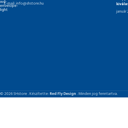
kivál
E-mail: info@shstore.hu
január
© 2026 SHstore . Készítette:
Red Fly Design
. Minden jog fenntartva.