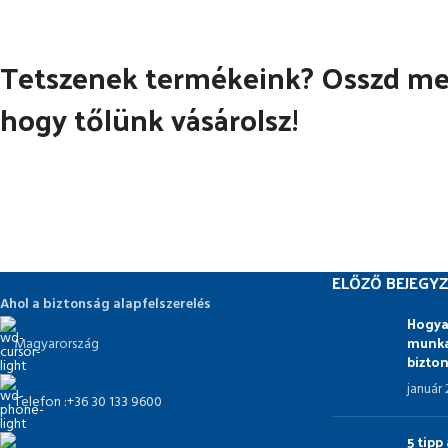
Tetszenek termékeink? Osszd meg
hogy tőlünk vásárolsz!
ELŐZŐ BEJEGYZ
Ahol a biztonság alapfelszerelés
Hogya
munka
Magyarország
bizto
január
Telefon :+36 30 133 9600
5 tip