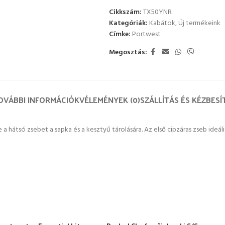
Cikkszám:
TX50YNR
Kategóriák:
Kabátok
,
Új termékeink
Címke:
Portwest
Megosztás:
OVÁBBI INFORMÁCIÓK
VÉLEMÉNYEK (0)
SZÁLLÍTÁS ÉS KÉZBESÍ
a hátsó zsebet a sapka és a kesztyű tárolására. Az első cipzáras zseb ideál