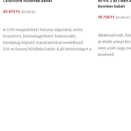
ColdStore hűtőházi kabát
Hi-Vis 2 az 1-ben
bomber kabát
45 875
Ft
(bruttó ár)
18 758
Ft
(bruttó ár)
OPCIÓK VÁLASZTÁSA
OPCIÓK VÁLASZ
A CS10 megerősített kétutas zippzárral, extra
Alkalmazkodó, funk
hosszított, kézmelegítőként funkcionáló,
ár-érték arányt biz
hüvelykujj-bújtató mandzsettával rendelkező,
mint a két nagy zse
3/4-es fazonú hűtőházi kabát. A jól láthatóságot a
levehető