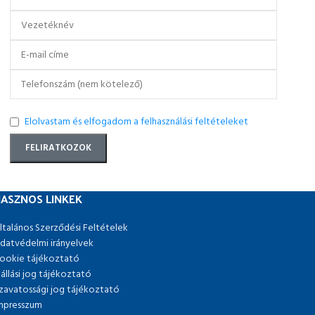
Elolvastam és elfogadom a felhasználási feltételeket
ASZNOS LINKEK
ltalános Szerződési Feltételek
datvédelmi irányelvek
ookie tájékoztató
lállási jog tájékoztató
zavatossági jog tájékoztató
mpresszum