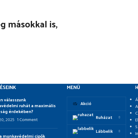
 másokkal is,
ÉSEINK
MENÜ
H
n válasszunk
Á
Akció
védelmi ruhát a maximális
A
nság érdekében?
C
Ruházat
 20, 2025
1 Comment
E
S
Lábbelik
I
p a munkavédelmi cipők