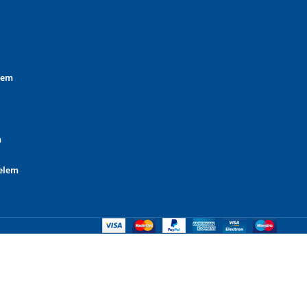
lem
m
elem