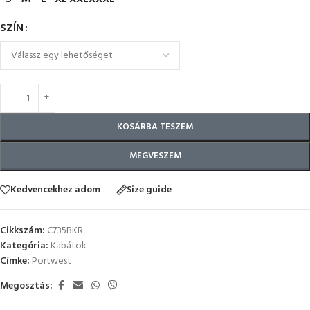
SZÍN
KOSÁRBA TESZEM
MEGVESZEM
Kedvencekhez adom
Size guide
Cikkszám:
C735BKR
Kategória:
Kabátok
Címke:
Portwest
Megosztás: