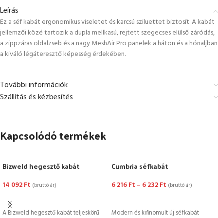
Leírás
Ez a séf kabát ergonomikus viseletet és karcsú sziluettet biztosít. A kabát
jellemzői közé tartozik a dupla mellkasú, rejtett szegecses elülső záródás,
a zippzáras oldalzseb és a nagy MeshAir Pro panelek a háton és a hónaljban
a kiváló légáteresztő képesség érdekében.
További információk
Szállítás és kézbesítés
Kapcsolódó termékek
Bizweld hegesztő kabát
Cumbria séfkabát
14 092
Ft
6 216
Ft
–
6 232
Ft
(bruttó ár)
(bruttó ár)
OPCIÓK VÁLASZTÁSA
OPCIÓK VÁLASZTÁSA
A Bizweld hegesztő kabát teljeskörű
Modern és kifinomult új séfkabát