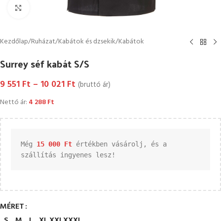
Kattintson a nagyításhoz
Kezdőlap
/
Ruházat
/
Kabátok és dzsekik
/
Kabátok
Surrey séf kabát S/S
9 551
Ft
–
10 021
Ft
(bruttó ár)
Nettó ár:
4 288
Ft
Még 
15 000 
Ft
 értékben vásárolj, és a 
szállítás ingyenes lesz!
MÉRET
S
M
L
XL
XXL
XXXL