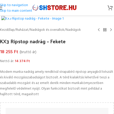
Skip to navigation
Skip to main content
Kattintson a nagyításhoz
Kezdőlap
/
Ruházat
/
Nadrágok és overallok
/
Nadrágok
KX3 Ripstop nadrág – Fekete
18 255
Ft
(bruttó ár)
Nettó ár:
14 374
Ft
Modern munka nadrág amely rendkívül strapabíró ripstop anyagból készült
és kiváló mozgásszabadságot biztosít. A térd kialakítás lehetővé teszi a
szabadabb mozgást és az emelt derék minden munkakörnyezetben
megfelelő védelmet nyújt. Olyan funkciókat biztosít mint például a
hajlított térd, magasított