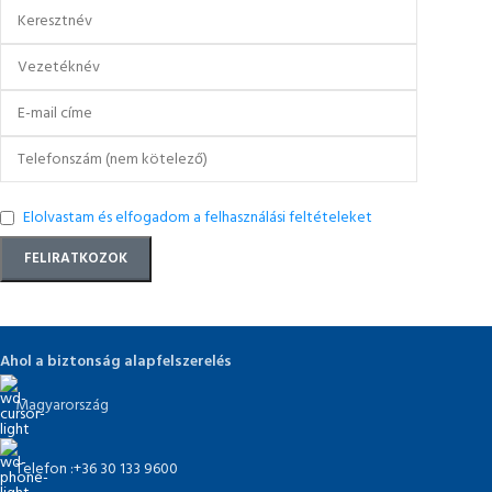
Elolvastam és elfogadom a felhasználási feltételeket
Ahol a biztonság alapfelszerelés
Magyarország
Telefon :+36 30 133 9600