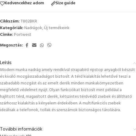
Kedvencekhez adom
Size guide
Cikkszám:
T802BKR
Kategóriák:
Nadrágok
,
Új termékeink
Címke:
Portwest
Megosztás:
Leírás
Modern munka nadrág amely rendkívül strapabíró ripstop anyagból készült
és kiváló mozgásszabadságot biztosít. A térd kialakítás lehetővé teszi a
szabadabb mozgást és az emelt derék minden munkakörnyezetben
megfelelő védelmet nyújt. Olyan funkciókat biztosít mint például a
hajlított térd, magasított derék, kétszintes térdvédő zsebek és állítható
szárhossz kialakítás a kényelem érdekében. A multifunkciós zsebek
ideálisak a telefonok, tollak és szerszámok biztonságos tárolására.
További információk