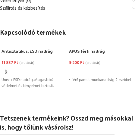
Vélemények (0)
Szállítás és kézbesítés
Kapcsolódó termékek
Antisztatikus, ESD nadrág
APUS férfi nadrág
11 837
Ft
9 200
Ft
(bruttó ár)
(bruttó ár)
OPCIÓK VÁLASZTÁSA
OPCIÓK VÁLASZTÁSA
Unisex ESD nadrág. Magasfokú
• férfi pamut munkanadrág 2 zsebbel
védelmet és kényelmet biztosít.
Tetszenek termékeink? Osszd meg másokkal
is, hogy tőlünk vásárolsz!