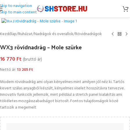
Skip to navigation
Skip to main content
Kattintson a nagyításhoz
Kezdőlap
/
Ruházat
/
Nadrágok és overallok
/
Rövidnadrágok
WX3 rövidnadrág – Mole szürke
16 770
Ft
(bruttó ár)
Nettó ár:
13 205
Ft
Modern rövidnadrág ami olyan kényelmes mint amilyen jól néz ki. Tartós
kevert szálas anyagból készült, kényelmes viselet hosszútávra tervezve.
Innovatív funkciók jellemzik, mint például a stretch panel kialakítás ami
tökéletes mozgásszabadságot biztosít. Fontos tulajdonságok közé
tartozik a megemelt