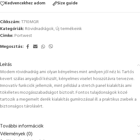
Kedvencekhez adom
Size guide
Cikkszám:
T710MGR
Kategóriák:
Rövidnadrágok
,
Új termékeink
Címke:
Portwest
Megosztás:
Leírás
Modern rövidnadrág ami olyan kényelmes mint amilyen jól néz ki. Tartós
kevert szálas anyagból készült, kényelmes viselet hosszútávra tervezve.
Innovatív funkciók jellemzik, mint például a stretch panel kialakítás ami
tökéletes mozgásszabadságot biztosít. Fontos tulajdonságok közé
tartozik a megemelt derék kialakítás gumírozással ill. a praktikus zsebek a
biztonságos tárolásért.
További információk
Vélemények (0)