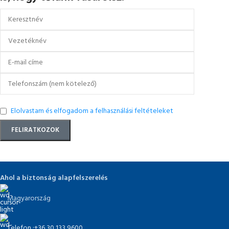
Elolvastam és elfogadom a felhasználási feltételeket
Ahol a biztonság alapfelszerelés
Magyarország
Telefon :+36 30 133 9600