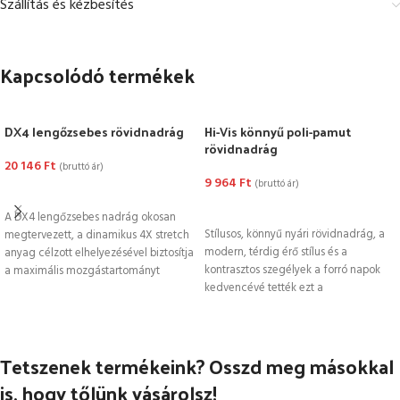
Szállítás és kézbesítés
Kapcsolódó termékek
DX4 lengőzsebes rövidnadrág
Hi-Vis könnyű poli-pamut
rövidnadrág
20 146
Ft
(bruttó ár)
9 964
Ft
(bruttó ár)
OPCIÓK VÁLASZTÁSA
OPCIÓK VÁLASZTÁSA
A DX4 lengőzsebes nadrág okosan
Stílusos, könnyű nyári rövidnadrág, a
megtervezett, a dinamikus 4X stretch
modern, térdig érő stílus és a
anyag célzott elhelyezésével biztosítja
kontrasztos szegélyek a forró napok
a maximális mozgástartományt
kedvencévé tették ezt a
munka közben. Ezek
Tetszenek termékeink? Osszd meg másokkal
is, hogy tőlünk vásárolsz!