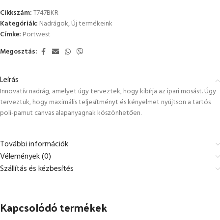
Cikkszám:
T747BKR
Kategóriák:
Nadrágok
,
Új termékeink
Címke:
Portwest
Megosztás:
Leírás
Innovatív nadrág, amelyet úgy terveztek, hogy kibírja az ipari mosást. Úgy
terveztük, hogy maximális teljesítményt és kényelmet nyújtson a tartós
poli-pamut canvas alapanyagnak köszönhetően.
További információk
Vélemények (0)
Szállítás és kézbesítés
Kapcsolódó termékek