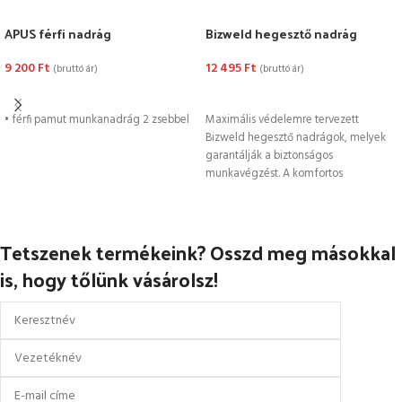
APUS férfi nadrág
Bizweld hegesztő nadrág
9 200
Ft
12 495
Ft
(bruttó ár)
(bruttó ár)
OPCIÓK VÁLASZTÁSA
OPCIÓK VÁLASZTÁSA
• férfi pamut munkanadrág 2 zsebbel
Maximális védelemre tervezett
Bizweld hegesztő nadrágok, melyek
garantálják a biztonságos
munkavégzést. A komfortos
derékkialakítás és a többfunkciós
zsebek egyedi kényelmet,
Tetszenek termékeink? Osszd meg másokkal
is, hogy tőlünk vásárolsz!