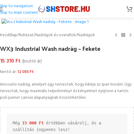
Skip to navigation
Skip to main content
Kattintson a nagyításhoz
Kezdőlap
/
Ruházat
/
Nadrágok és overallok
/
Nadrágok
WX3 Industrial Wash nadrág – Fekete
15 310
Ft
(bruttó ár)
Nettó ár:
12 055
Ft
Innovatív nadrág, amelyet úgy terveztek, hogy kibírja az ipari mosást. Úgy
terveztük, hogy maximális teljesítményt és kényelmet nyújtson a tartós
poli-pamut canvas alapanyagnak köszönhetően.
Még 
15 000 
Ft
 értékben vásárolj, és a 
szállítás ingyenes lesz!