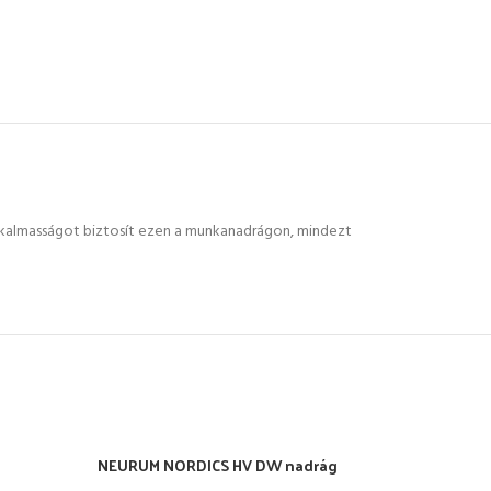
s alkalmasságot biztosít ezen a munkanadrágon, mindezt
NEURUM NORDICS HV DW nadrág
NEUR