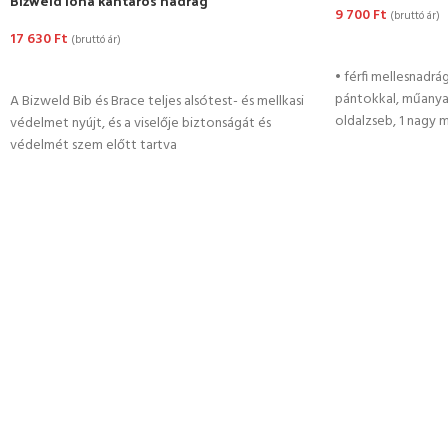
Bizweld Iona kantáros nadrág
9 700
Ft
(bruttó ár)
17 630
Ft
(bruttó ár)
OPCIÓK VÁLASZ
OPCIÓK VÁLASZTÁSA
• férfi mellesnadrá
pántokkal, műanyag
A Bizweld Bib és Brace teljes alsótest- és mellkasi
oldalzseb, 1 nagy m
védelmet nyújt, és a viselője biztonságát és
védelmét szem előtt tartva