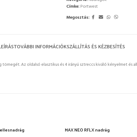
Címke:
Portwest
Megosztás:
LEÍRÁS
TOVÁBBI INFORMÁCIÓK
SZÁLLÍTÁS ÉS KÉZBESÍTÉS
rág tömegét. Az oldalsó elasztikus és 4 irányú sztreccs kiváló kényelmet é
ellesnadrág
MAX NEO RFLX nadrág