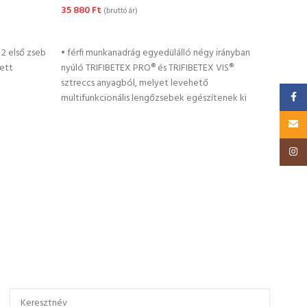
35 880
Ft
32 8
(bruttó ár)
OPCIÓK VÁLASZTÁSA
OP
 2 első zseb
• férfi munkanadrág egyedülálló négy irányban
• fér
tett
nyúló TRIFIBETEX PRO® és TRIFIBETEX VIS®
nyúló
sztreccs anyagból, melyet levehető
leveh
Faceb
multifunkcionális lengőzsebek egészítenek ki
egész
Email
Insta