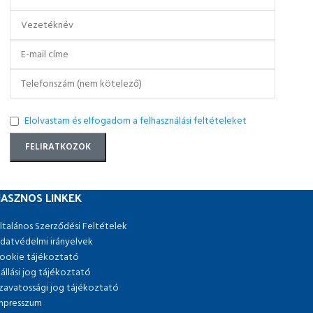
Elolvastam és elfogadom a felhasználási feltételeket
ASZNOS LINKEK
ltalános Szerződési Feltételek
datvédelmi irányelvek
ookie tájékoztató
lállási jog tájékoztató
zavatossági jog tájékoztató
mpresszum