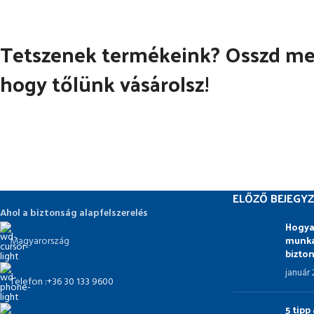
Tetszenek termékeink? Osszd meg
hogy tőlünk vásárolsz!
ELŐZŐ BEJEGYZ
Ahol a biztonság alapfelszerelés
Hogya
munka
Magyarország
bizto
január
Telefon :+36 30 133 9600
5 tip