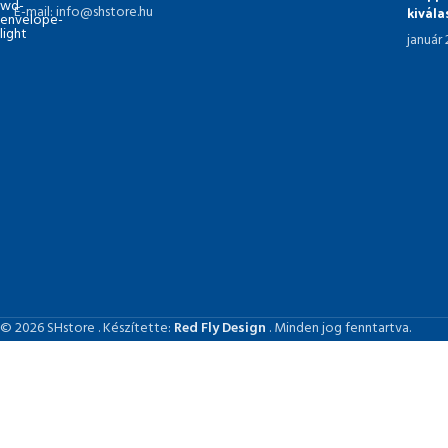
kivál
E-mail: info@shstore.hu
január
© 2026 SHstore . Készítette:
Red Fly Design
. Minden jog fenntartva.