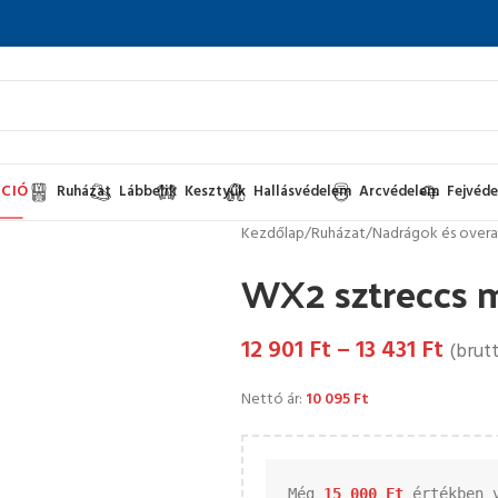
CIÓ
Ruházat
Lábbelik
Kesztyűk
Hallásvédelem
Arcvédelem
Fejvéd
Kezdőlap
/
Ruházat
/
Nadrágok és overa
WX2 sztreccs
12 901
Ft
–
13 431
Ft
(brutt
Nettó ár:
10 095
Ft
Még 
15 000 
Ft
 értékben 