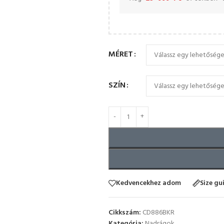
MÉRET
SZÍN
Kedvencekhez adom
Size gu
Cikkszám:
CD886BKR
Kategória:
Nadrágok