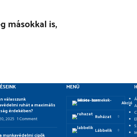
 másokkal is,
ÉSEINK
MENÜ
H
n válasszunk
Á
Akció
védelmi ruhát a maximális
A
nság érdekében?
C
Ruházat
 20, 2025
1 Comment
E
S
Lábbelik
I
p a munkavédelmi cipők