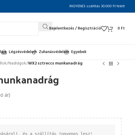
INGYENES szállítás 30.000 Ft felett
Bejelentkezés / Regisztráció
0
Ft
elem
Légzésvédelem
Zuhanásvédelem
Egyebek
llok
/
Nadrágok
/
WX2 sztreccs munkanadrág
 munkanadrág
ó ár)
vásárolj, és a szállítás ingyenes lesz!