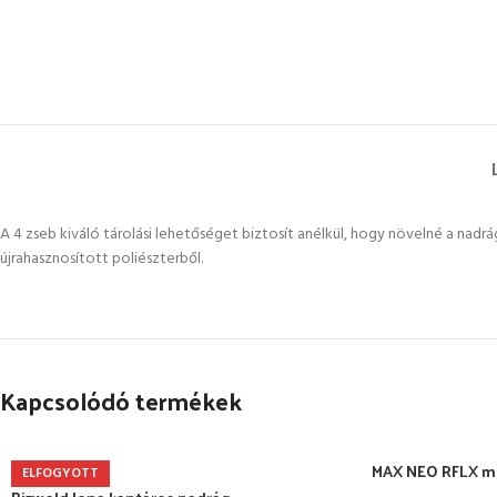
A 4 zseb kiváló tárolási lehetőséget biztosít anélkül, hogy növelné a nad
újrahasznosított poliészterből.
Kapcsolódó termékek
MAX NEO RFLX m
ELFOGYOTT