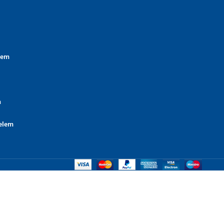
lem
m
elem