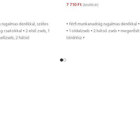
7 710
Ft
(bruttó ár)
TÁSA
OPCIÓK VÁLASZTÁSA
g rugalmas derékkal, széles
• férfi munkanadrág rugalmas derékkal •
 csatokkal • 2 első zseb, 1
• 1 oldalzseb • 2 hátsó zseb • megerősí
ellzseb, 2 hátsó
térdrész •