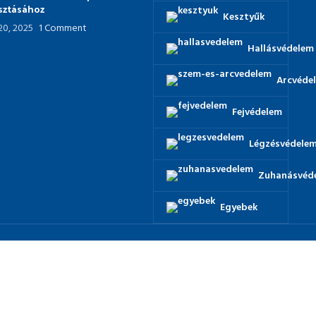
asztásához
Kesztyűk
 20, 2025
1 Comment
Hallásvédelem
Arcvéde
Fejvédelem
Légzésvédele
Zuhanásvéd
Egyebek