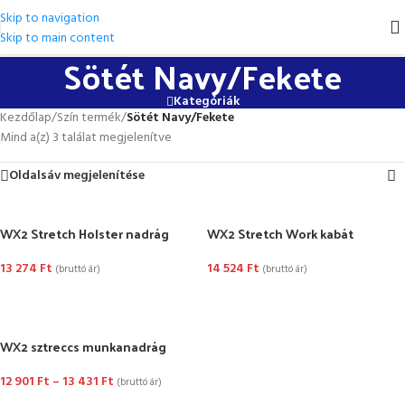
Skip to navigation
Skip to main content
Sötét Navy/Fekete
Kategóriák
Kezdőlap
/
Szín termék
/
Sötét Navy/Fekete
Mind a(z) 3 találat megjelenítve
Oldalsáv megjelenítése
WX2 Stretch Holster nadrág
WX2 Stretch Work kabát
13 274
Ft
14 524
Ft
(bruttó ár)
(bruttó ár)
OPCIÓK VÁLASZTÁSA
OPCIÓK VÁLASZTÁSA
WX2 sztreccs munkanadrág
12 901
Ft
–
13 431
Ft
(bruttó ár)