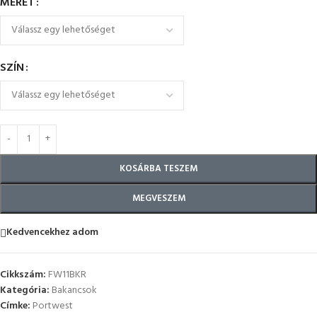
MÉRET
SZÍN
KOSÁRBA TESZEM
MEGVESZEM
Kedvencekhez adom
Cikkszám:
FW11BKR
Kategória:
Bakancsok
Címke:
Portwest