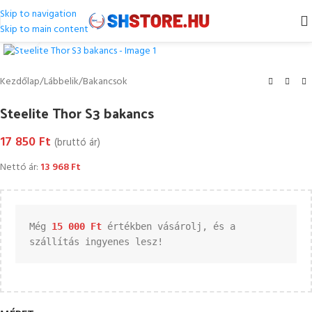
Skip to navigation
Skip to main content
Kattintson a nagyításhoz
Kezdőlap
/
Lábbelik
/
Bakancsok
Steelite Thor S3 bakancs
17 850
Ft
(bruttó ár)
Nettó ár:
13 968
Ft
Még 
15 000 
Ft
 értékben vásárolj, és a 
szállítás ingyenes lesz!