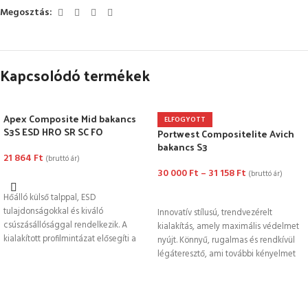
Megosztás:
Kapcsolódó termékek
Apex Composite Mid bakancs
ELFOGYOTT
S3S ESD HRO SR SC FO
Portwest Compositelite Avich
bakancs S3
21 864
Ft
(bruttó ár)
30 000
Ft
–
31 158
Ft
(bruttó ár)
OPCIÓK VÁLASZTÁSA
OPCIÓK VÁLASZTÁSA
Hőálló külső talppal, ESD
tulajdonságokkal és kiváló
Innovatív stílusú, trendvezérelt
csúszásállósággal rendelkezik. A
kialakítás, amely maximális védelmet
kialakított profilmintázat elősegíti a
nyújt. Könnyű, rugalmas és rendkívül
mozgékonyságot az egyenetlen
légáteresztő, ami további kényelmet
terepen, miközben ellenáll
biztosít. TPU bokaváz extra