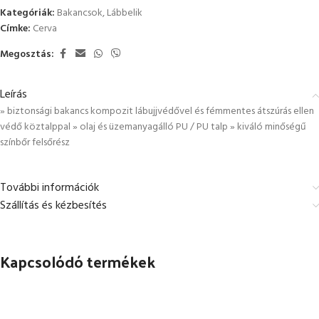
Kategóriák:
Bakancsok
,
Lábbelik
Címke:
Cerva
Megosztás:
Leírás
» biztonsági bakancs kompozit lábujjvédővel és fémmentes átszúrás ellen
védő köztalppal » olaj és üzemanyagálló PU / PU talp » kiváló minőségű
színbőr felsőrész
További információk
Szállítás és kézbesítés
Kapcsolódó termékek