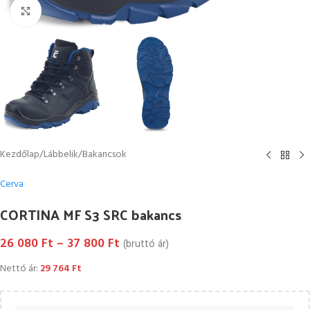
Kattintson a nagyításhoz
Kezdőlap
/
Lábbelik
/
Bakancsok
Cerva
CORTINA MF S3 SRC bakancs
26 080
Ft
–
37 800
Ft
(bruttó ár)
Nettó ár:
29 764
Ft