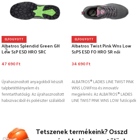
ELFOGYOTT
ELFOGYOTT
Albatros Splendid Green GH
Albatros Twist Pink Wns Low
Low S1P ESD HRO SRC
S1PS ESD FO HRO SR női
munkavédelmi cipő
munkavédelmi cipő
47 690
Ft
34 690
Ft
OPCIÓK VÁLASZTÁSA
OPCIÓK VÁLASZTÁSA
Újrahasznosított anyagokból készült
ALBATROS® LADIES LINE TWIST PINK
talpbetétKényelem és
WNS LOWFriss és innovatív
fenntarthatóság: Az újrahasznosított
megjelenés: Az ALBATROS® LADIES
habszivacsból és poliészter szálakból
LINE TWIST PINK WNS LOW futócipők
készült talpbetét biztosítja a láb
ihlette,
megfelelő klímáját légáteresztő
Tetszenek termékeink? Osszd