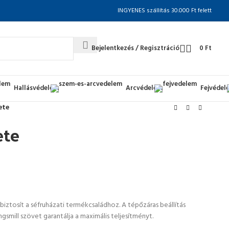
INGYENES szállítás 30.000 Ft felett
Bejelentkezés / Regisztráció
0
Ft
Hallásvédelem
Arcvédelem
Fejvédel
ete
ete
 biztosít a séfruházati termékcsaládhoz. A tépőzáras beállítás
ngsmill szövet garantálja a maximális teljesítményt.