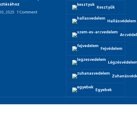
asztásához
Kesztyűk
 20, 2025
1 Comment
Hallásvédelem
Arcvéde
Fejvédelem
Légzésvédele
Zuhanásvéd
Egyebek