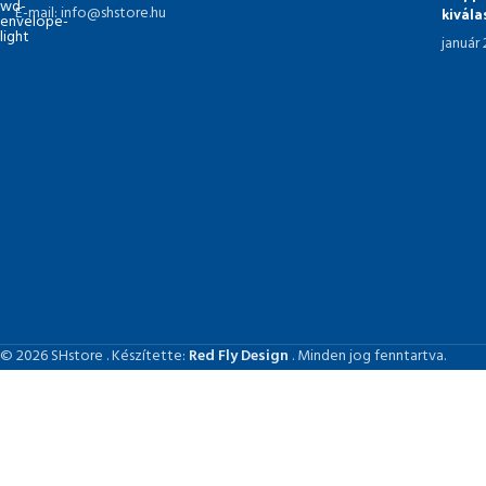
kivál
E-mail: info@shstore.hu
január
© 2026 SHstore . Készítette:
Red Fly Design
. Minden jog fenntartva.