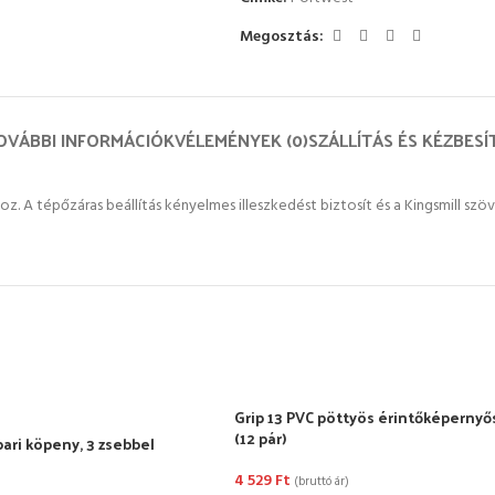
Megosztás:
OVÁBBI INFORMÁCIÓK
VÉLEMÉNYEK (0)
SZÁLLÍTÁS ÉS KÉZBESÍ
z. A tépőzáras beállítás kényelmes illeszkedést biztosít és a Kingsmill szöv
Grip 13 PVC pöttyös érintőképernyő
(12 pár)
pari köpeny, 3 zsebbel
4 529
Ft
(bruttó ár)