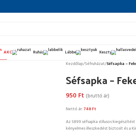
AKCIÓ
Ruházat
Lábbelik
Kesztyűk
Kezdőlap
/
Séfruházat
/
Séfsapka – Fek
Séfsapka – Fek
950
Ft
(bruttó ár)
Nettó ár:
748
Ft
Az S899 séfsapka stílusos kiegészítést
kényelmes illeszkedést biztosít és a Ki