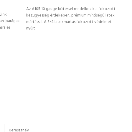
OP
Az A105 10 gauge kötéssel rendelkezik a fokozott
űink
kézügyesség érdekében, prémium minőségű latex
Kifin
an iparágak
mártással. A 3/4 latexmártás fokozott védelmet
övhur
sra és
nyújt
védel
szétk