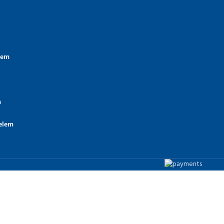
lem
m
elem