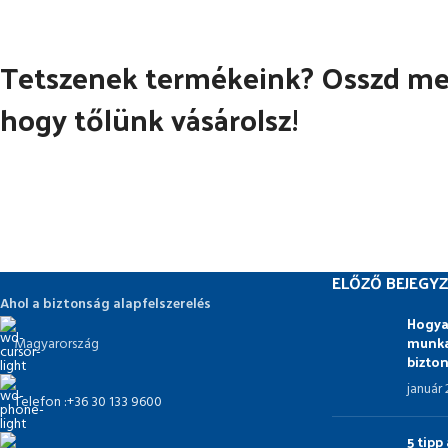
Tetszenek termékeink? Osszd meg
hogy tőlünk vásárolsz!
ELŐZŐ BEJEGYZ
Ahol a biztonság alapfelszerelés
Hogya
munka
Magyarország
bizto
január
Telefon :+36 30 133 9600
5 tip