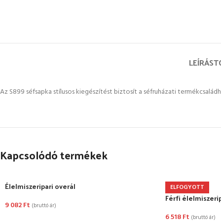
LEÍRÁS
T
Az S899 séfsapka stílusos kiegészítést biztosít a séfruházati termékcsaládho
Kapcsolódó termékek
Élelmiszeripari overál
ELFOGYOTT
Férfi élelmiszeri
9 082
Ft
(bruttó ár)
6 518
Ft
(bruttó ár)
OPCIÓK VÁLASZTÁSA