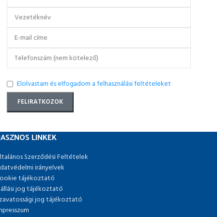
Elolvastam és elfogadom a felhasználási feltételeket
ASZNOS LINKEK
ltalános Szerződési Feltételek
datvédelmi irányelvek
ookie tájékoztató
lállási jog tájékoztató
zavatossági jog tájékoztató
mpresszum