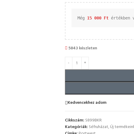
Még 
15 000 
Ft
 értékben 
5843 készleten
Kedvencekhez adom
Cikkszám:
S899BKR
Kategóriák:
Séfruházat
,
Új termékein
Címke:
Portwest