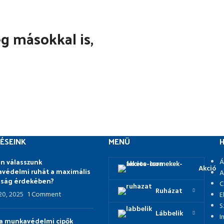
 másokkal is,
ÉSEINK
MENÜ
H
n válasszunk
Á
Akció
védelmi ruhát a maximális
A
nság érdekében?
C
Ruházat
 20, 2025
1 Comment
E
S
Lábbelik
I
p a munkavédelmi cipők