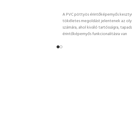
OPCIÓK VÁLASZTÁSA
TÁSA
A PVC pöttyös érintőképernyős keszty
tökéletes megoldást jelentenek az oly
számára, ahol kiváló tartósságra, tapadá
érintőképernyős funkcionalitásra van