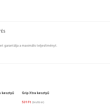
TÉS
et garantálja a maximális teljesítményt.
s kesztyű
Grip Xtra kesztyű
ELF
Kesz
531
Ft
(bruttó ár)
65 3
OPCIÓK VÁLASZTÁSA