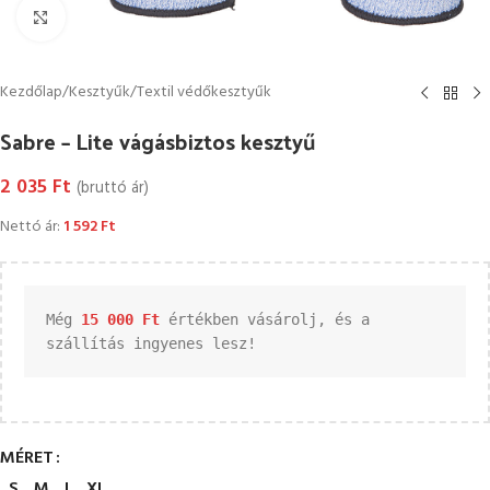
Kattintson a nagyításhoz
Kezdőlap
/
Kesztyűk
/
Textil védőkesztyűk
Sabre – Lite vágásbiztos kesztyű
2 035
Ft
(bruttó ár)
Nettó ár:
1 592
Ft
Még 
15 000 
Ft
 értékben vásárolj, és a 
szállítás ingyenes lesz!
MÉRET
S
M
L
XL