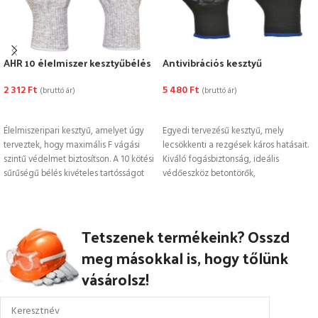
AHR 10 élelmiszer kesztyűbélés
Antivibrációs kesztyű
2 312
Ft
5 480
Ft
(bruttó ár)
(bruttó ár)
OPCIÓK VÁLASZTÁSA
OPCIÓK VÁLASZTÁSA
Élelmiszeripari kesztyű, amelyet úgy
Egyedi tervezésű kesztyű, mely
terveztek, hogy maximális F vágási
lecsökkenti a rezgések káros hatásait.
szintű védelmet biztosítson. A 10 kötési
Kiváló fogásbiztonság, ideális
sűrűségű bélés kivételes tartósságot
védőeszköz betontörők,
biztosít.
légkalapácsok használata esetén.
Tetszenek termékeink? Osszd
meg másokkal is, hogy tőlünk
vásárolsz!