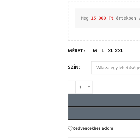
Még 
15 000 
Ft
 értékben 
MÉRET
M
L
XL
XXL
SZÍN
Kedvencekhez adom