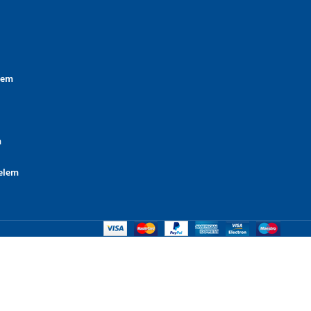
lem
m
elem