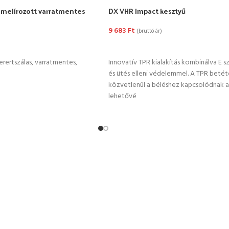
 melírozott varratmentes
DX VHR Impact kesztyű
9 683
Ft
(bruttó ár)
TÁSA
OPCIÓK VÁLASZTÁSA
rertszálas, varratmentes,
Innovatív TPR kialakítás kombinálva E s
és ütés elleni védelemmel. A TPR beté
közvetlenül a béléshez kapcsolódnak 
lehetővé