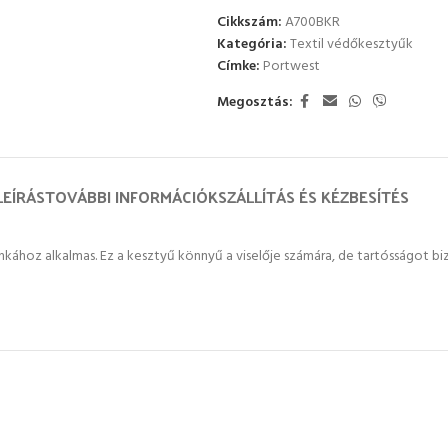
Cikkszám:
A700BKR
Kategória:
Textil védőkesztyűk
Címke:
Portwest
Megosztás:
LEÍRÁS
TOVÁBBI INFORMÁCIÓK
SZÁLLÍTÁS ÉS KÉZBESÍTÉS
hoz alkalmas. Ez a kesztyű könnyű a viselője számára, de tartósságot bizto