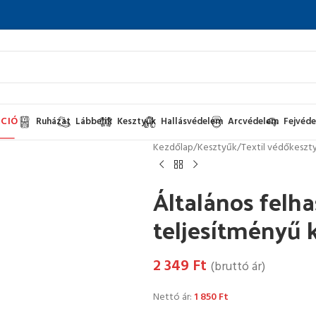
CIÓ
Ruházat
Lábbelik
Kesztyűk
Hallásvédelem
Arcvédelem
Fejvéd
Kezdőlap
/
Kesztyűk
/
Textil védőkeszt
Általános felh
teljesítményű 
2 349
Ft
(bruttó ár)
Nettó ár:
1 850
Ft