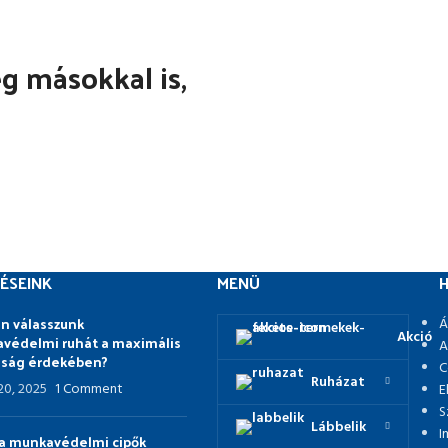
 másokkal is,
ÉSEINK
MENÜ
H
n válasszunk
Á
Akció
védelmi ruhát a maximális
A
nság érdekében?
C
Ruházat
 20, 2025
1 Comment
E
S
Lábbelik
I
p a munkavédelmi cipők