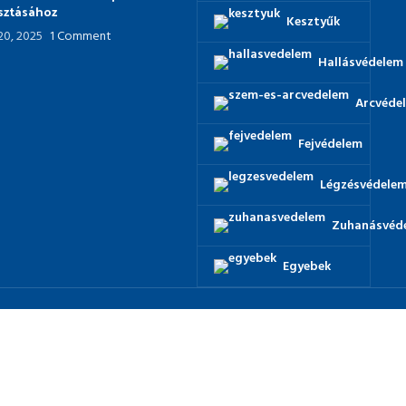
asztásához
Kesztyűk
 20, 2025
1 Comment
Hallásvédelem
Arcvéde
Fejvédelem
Légzésvédele
Zuhanásvéd
Egyebek