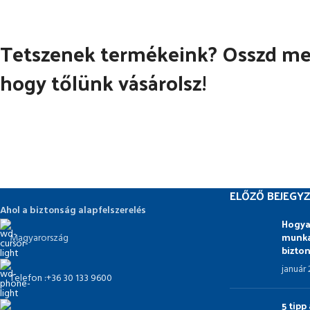
Tetszenek termékeink? Osszd meg
hogy tőlünk vásárolsz!
ELŐZŐ BEJEGYZ
Ahol a biztonság alapfelszerelés
Hogya
munka
Magyarország
bizto
január
Telefon :+36 30 133 9600
5 tip