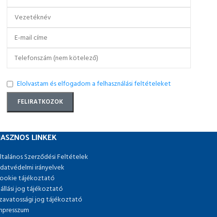
Elolvastam és elfogadom a felhasználási feltételeket
ASZNOS LINKEK
ltalános Szerződési Feltételek
datvédelmi irányelvek
ookie tájékoztató
lállási jog tájékoztató
zavatossági jog tájékoztató
mpresszum