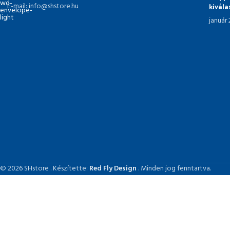
kivál
E-mail: info@shstore.hu
január
© 2026 SHstore . Készítette:
Red Fly Design
. Minden jog fenntartva.