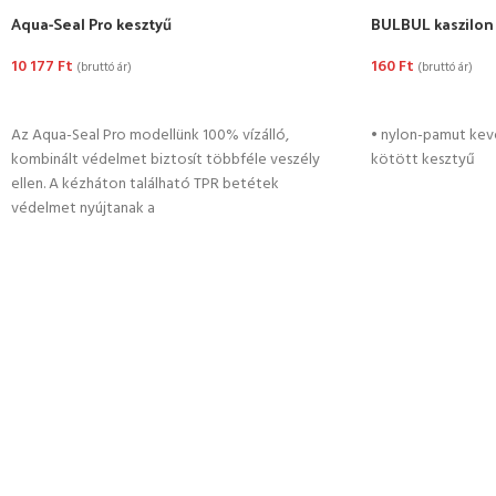
Aqua-Seal Pro kesztyű
BULBUL kaszilon
10 177
Ft
160
Ft
(bruttó ár)
(bruttó ár)
OPCIÓK VÁLASZTÁSA
OPCIÓK VÁLASZ
Az Aqua-Seal Pro modellünk 100% vízálló,
• nylon-pamut keve
kombinált védelmet biztosít többféle veszély
kötött kesztyű
ellen. A kézháton található TPR betétek
védelmet nyújtanak a