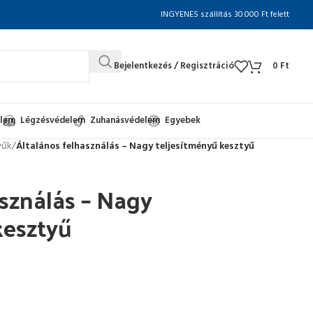
INGYENES szállítás 30.000 Ft felett
Bejelentkezés / Regisztráció
0
Ft
elem
Légzésvédelem
Zuhanásvédelem
Egyebek
yűk
/
Általános felhasználás – Nagy teljesítményű kesztyű
asználás – Nagy
kesztyű