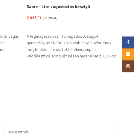
Sabre – Lite vágásbiztos kesztyű
Sabr
2 035
Ft
1 94
(bruttó ár)
OPCIÓK VÁLASZTÁSA
OP
zintű vágás
A legmagasabb szintű vágásbiztosságot
Prémi
Faceb
tek
garantáló, az EN388:2016 szabvány D szintjének
ponto
ami
megfelelően minősített élelmiszeripari
kivál
Email
védőkesztyű. Mindkét kézen használható, 60C-on
kateg
mosható. Db
kezel
Insta