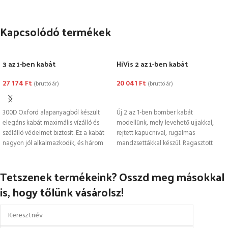
Kapcsolódó termékek
3 az 1-ben kabát
HiVis 2 az 1-ben kabát
27 174
Ft
20 041
Ft
(bruttó ár)
(bruttó ár)
OPCIÓK VÁLASZTÁSA
OPCIÓK VÁLASZTÁSA
300D Oxford alapanyagból készült
Új 2 az 1-ben bomber kabát
elegáns kabát maximális vízálló és
modellünk, mely levehető ujjakkal,
szélálló védelmet biztosít. Ez a kabát
rejtett kapucnival, rugalmas
nagyon jól alkalmazkodik, és három
mandzsettákkal készül. Ragasztott
varrásai szárazon és melegen
Tetszenek termékeink? Osszd meg másokkal
is, hogy tőlünk vásárolsz!