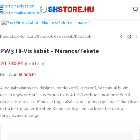
Skip to navigation
Skip to main content
Kattintson a nagyításhoz
Kezdőlap
/
Ruházat
/
Kabátok és dzsekik
/
Kabátok
PW3 Hi-Vis kabát – Narancs/Fekete
20 330
Ft
(bruttó ár)
Nettó ár:
16 008
Ft
A legújabb innovatív dizájnnal rendelkező, korszerű, kéttónusú hi-viz
dzseki egyszerre stílusos és praktikus. A felső zsebben modern méretű
okostelefonok is elférnek, a tágas alsó zsebek pedig cipzárral zárhatók az
extra biztonság érdekében. Kiemelkedő jellemzői közé tartozik a
fényvisszaverő szegél