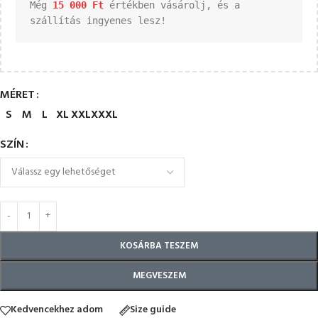
Még 
15 000 
Ft
 értékben vásárolj, és a 
szállítás ingyenes lesz!
MÉRET
S
M
L
XL
XXL
XXXL
SZÍN
KOSÁRBA TESZEM
MEGVESZEM
Kedvencekhez adom
Size guide