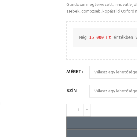
Gondosan megtervezett, innovatív jól l
zsebek, combzseb, kopásálló Oxford m
Még 
15 000 
Ft
 értékben 
MÉRET
SZÍN