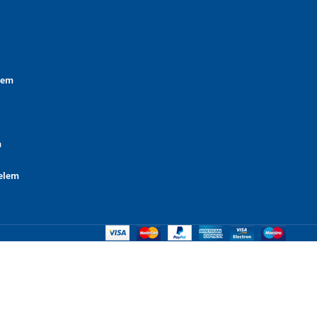
lem
m
elem