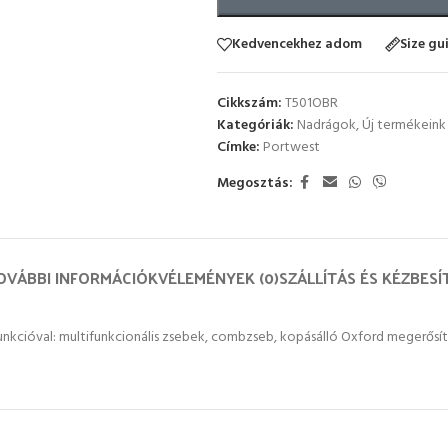
Kedvencekhez adom
Size gu
Cikkszám:
T501OBR
Kategóriák:
Nadrágok
,
Új termékeink
Címke:
Portwest
Megosztás:
OVÁBBI INFORMÁCIÓK
VÉLEMÉNYEK (0)
SZÁLLÍTÁS ÉS KÉZBESÍ
unkcióval: multifunkcionális zsebek, combzseb, kopásálló Oxford megerősít