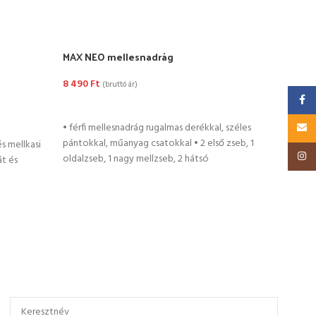
MAX NEO mellesnadrág
Pék 
8 490
Ft
4 69
(bruttó ár)
Faceb
OPCIÓK VÁLASZTÁSA
OP
• férfi mellesnadrág rugalmas derékkal, széles
Email
pántokkal, műanyag csatokkal • 2 első zseb, 1
és mellkasi
Insta
oldalzseb, 1 nagy mellzseb, 2 hátsó
át és