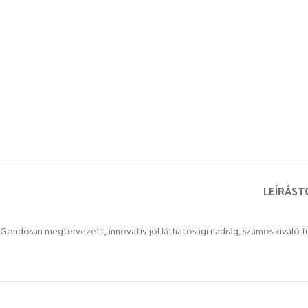
LEÍRÁS
T
Gondosan megtervezett, innovatív jól láthatósági nadrág, számos kiváló f