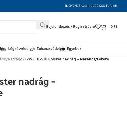
INGYENES szállítás 30.000 Ft felett
Bejelentkezés / Regisztráció
0
Ft
elem
Légzésvédelem
Zuhanásvédelem
Egyebek
llok
/
Nadrágok
/
PW3 Hi-Vis Holster nadrág – Narancs/Fekete
ster nadrág –
e