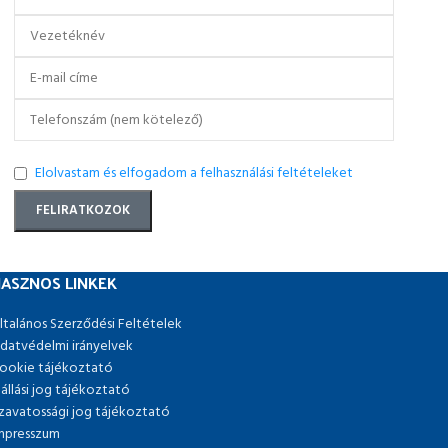
Elolvastam és elfogadom a felhasználási feltételeket
ASZNOS LINKEK
ltalános Szerződési Feltételek
datvédelmi irányelvek
ookie tájékoztató
lállási jog tájékoztató
zavatossági jog tájékoztató
mpresszum