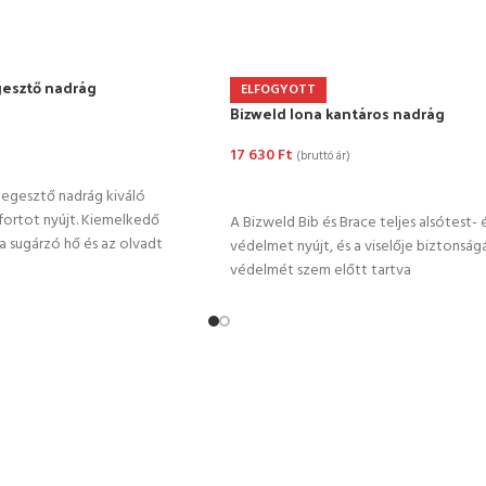
gesztő nadrág
ELFOGYOTT
Bizweld Iona kantáros nadrág
17 630
Ft
(bruttó ár)
TÁSA
OPCIÓK VÁLASZTÁSA
hegesztő nadrág kiváló
ortot nyújt. Kiemelkedő
A Bizweld Bib és Brace teljes alsótest- 
a sugárzó hő és az olvadt
védelmet nyújt, és a viselője biztonság
védelmét szem előtt tartva