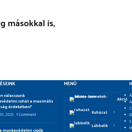
 másokkal is,
ÉSEINK
MENÜ
H
n válasszunk
Á
Akció
védelmi ruhát a maximális
A
nság érdekében?
C
Ruházat
 20, 2025
1 Comment
E
S
Lábbelik
I
p a munkavédelmi cipők