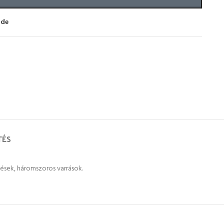
ide
TÉS
ések, háromszoros varrások.