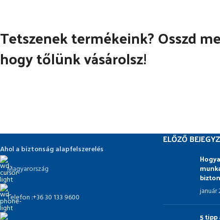
Tetszenek termékeink? Osszd meg
hogy tőlünk vásárolsz!
ELŐZŐ BEJEGYZ
Ahol a biztonság alapfelszerelés
Hogya
munka
Magyarország
bizto
január
Telefon :+36 30 133 9600
5 tip