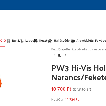
CIÓ
Ruházat
Lábbelik
Kesztyűk
Hallásvédelem
Arcvédelem
Fejvéd
Kezdőlap
/
Ruházat
/
Nadrágok és overa
PW3 Hi-Vis Hol
Narancs/Feket
18 700
Ft
(bruttó ár)
Nettó ár:
14 724
Ft