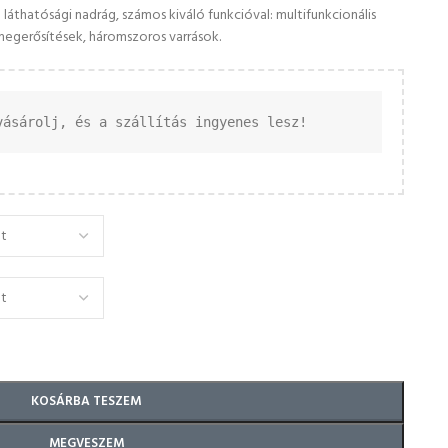
áthatósági nadrág, számos kiváló funkcióval: multifunkcionális
egerősítések, háromszoros varrások.
vásárolj, és a szállítás ingyenes lesz!
KOSÁRBA TESZEM
MEGVESZEM