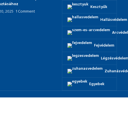
asztásához
Kesztyűk
 20, 2025
1 Comment
Hallásvédelem
Arcvéde
Fejvédelem
Légzésvédele
Zuhanásvéd
Egyebek