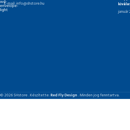
kivál
E-mail: info@shstore.hu
január
© 2026 SHstore . Készítette:
Red Fly Design
. Minden jog fenntartva.