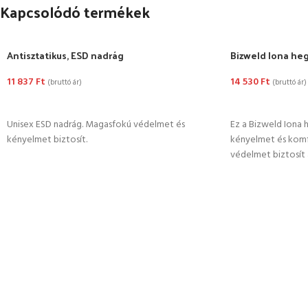
Kapcsolódó termékek
Antisztatikus, ESD nadrág
Bizweld Iona he
11 837
Ft
14 530
Ft
(bruttó ár)
(bruttó ár)
OPCIÓK VÁLASZTÁSA
OPCIÓK VÁLASZ
Unisex ESD nadrág. Magasfokú védelmet és
Ez a Bizweld Iona 
kényelmet biztosít.
kényelmet és komf
védelmet biztosít 