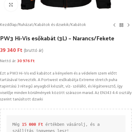
Kattintson a nagyításhoz
Kezdőlap
/
Ruházat
/
Kabátok és dzsekik
/
Kabátok
PW3 Hi-Vis esőkabát (3L) – Narancs/Fekete
39 340
Ft
(bruttó ár)
Nettó ár:
30 976
Ft
Ezt a PW3 Hi-Vis eső kabátot a kényelem és a védelem szem előtt
tartásával tervezték. A Portwest esőkabátja Extreme stretch puha
tapintású 3 rétegű anyagból készült, víz- szélálló, és légáteresztő, így
viselője minden körülmények között szárazon marad. Az EN343 4:4 osztály
szerint tanúsított dzseki
Még 
15 000 
Ft
 értékben vásárolj, és a 
szállítás ingyenes lesz!