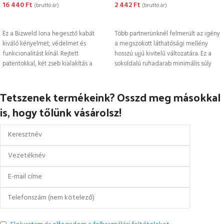
16 440
Ft
2 442
Ft
(bruttó ár)
(bruttó ár)
OPCIÓK VÁLASZTÁSA
OPCIÓK VÁLASZTÁSA
Ez a Bizweld Iona hegesztő kabát
Több partnerünknél felmerült az igény
kiváló kényelmet, védelmet és
a megszokott láthatósági mellény
funkcionalitást kínál. Rejtett
hosszú ujjú kivitelű változatára. Ez a
patentokkal, két zseb kialakítás a
sokoldalú ruhadarab minimális súly
mellkason, zárt
mellett
Tetszenek termékeink? Osszd meg másokkal
is, hogy tőlünk vásárolsz!