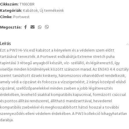
Cikkszám:
T166OBR
Kategóriák:
Kabátok
,
Új termékeink
Címke:
Portwest
Megosztás:
Leírás
Ezt a PW3 Hi-Vis eső kabátot a kényelem és a védelem szem előtt
tartásával tervezték. A Portwest esőkabátja Extreme stretch puha
tapintású 3 rétegű anyagból készült, víz- szélálló, és légáteresztő, így
viselője minden körülmények között szárazon marad. Az EN343 4:4 osztály
szerint tanúsított dzseki keskeny, háromszoros viharvédővel rendelkezik,
amely védi a cipzárat és fokozza a vízszigetelést, 2 irányú középső elülső
cipzárral, szellőzőpanelekkel minden zseben a jobb légáteresztés
érdekében, levehető sisakkal kompatibilis kapucnival, formázott csúccsal
és pontos állítási rendszerrel, állítható mandzsettával, hevederrel
kompatibilis zsebekkel és meghosszabbított hátsó hosszal a további
szennyeződés elleni védelem érdekében. A PW3 kollekció kihagyhatatlan
darabja.