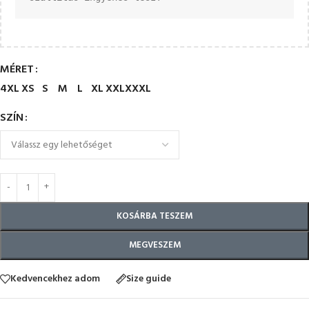
MÉRET
4XL
XS
S
M
L
XL
XXL
XXXL
SZÍN
KOSÁRBA TESZEM
MEGVESZEM
Kedvencekhez adom
Size guide