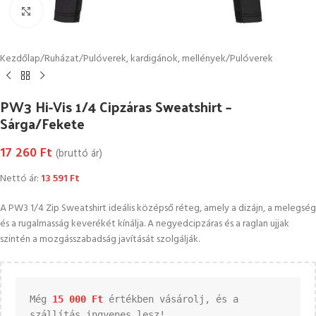
Kattintson a nagyításhoz
Kezdőlap
/
Ruházat
/
Pulóverek, kardigánok, mellények
/
Pulóverek
PW3 Hi-Vis 1/4 Cipzáras Sweatshirt –
Sárga/Fekete
17 260
Ft
(bruttó ár)
Nettó ár:
13 591
Ft
A PW3 1/4 Zip Sweatshirt ideális középső réteg, amely a dizájn, a melegség
és a rugalmasság keverékét kínálja. A negyedcipzáras és a raglan ujjak
szintén a mozgásszabadság javítását szolgálják.
Még 
15 000 
Ft
 értékben vásárolj, és a 
szállítás ingyenes lesz!