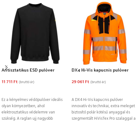
Antisztatikus ESD pulóver
DX4 Hi-Vis kapucnis pulóver
11 711
Ft
29 061
Ft
(bruttó ár)
(bruttó ár)
OPCIÓK VÁLASZTÁSA
OPCIÓK VÁLASZTÁSA
Ez a kényelmes védőpulóver ideális
A DX4 Hi-Vis kapucnis pulóver
olyan környezetben, ahol
innovatív és technikai, extra meleget
elektrosztatikus védelemre van
biztosító polár kötésű anyaggal és
szükség. A raglan ujj nagyobb
szegmentált HiVisTex Pro szalaggal a
mozgásszabadságot biztosít. A
szövetbe