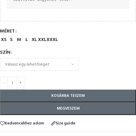
MÉRET
XS
S
M
L
XL
XXL
XXXL
SZÍN
KOSÁRBA TESZEM
MEGVESZEM
Kedvencekhez adom
Size guide