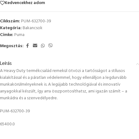
Kedvencekhez adom
Cikkszám:
PUM-632700-39
Kategória:
Bakancsok
Címke:
Puma
Megosztás:
Leírás
A Heavy Duty termékcsalád remekül ötvözi a tartósságot a stílusos
kialakítással és a páratlan védelemmel, hogy ellenálljon a legdurvább
munkakörülményeknek is. A legújabb technológiával és innovatív
anyagokkal készült, így arra összpontosíthatsz, ami igazán számít – a
munkádra és a szenvedélyedre.
PUM-632700-39
65400.0