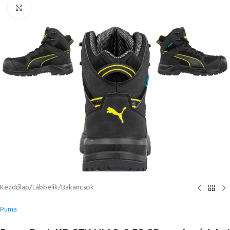
Kattintson a nagyításhoz
Kezdőlap
/
Lábbelik
/
Bakancsok
Puma