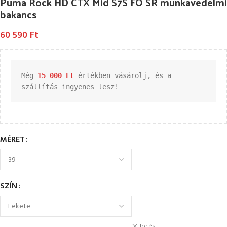
Puma Rock HD CTX Mid S7S FO SR munkavédelmi
bakancs
60 590
Ft
Még 
15 000 
Ft
 értékben vásárolj, és a 
szállítás ingyenes lesz!
MÉRET
SZÍN
Törlés