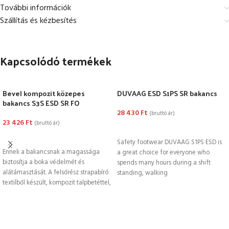
További információk
Szállítás és kézbesítés
Kapcsolódó termékek
Bevel kompozit közepes
DUVAAG ESD S1PS SR bakancs
bakancs S3S ESD SR FO
28 430
Ft
(bruttó ár)
23 426
Ft
(bruttó ár)
OPCIÓK VÁLASZTÁSA
OPCIÓK VÁLASZTÁSA
Safety footwear DUVAAG S1PS ESD is
Ennek a bakancsnak a magassága
a great choice for everyone who
biztosítja a boka védelmét és
spends many hours during a shift
alátámasztását. A felsőrész strapabíró
standing, walking
textilből készült, kompozit talpbetéttel,
ESD tulajdonságokkal