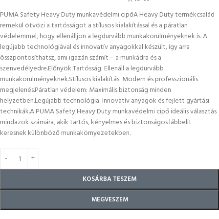
PUMA Safety Heavy Duty munkavédelmi cipőA Heavy Duty termékcsalád
remekül ötvözi a tartósságot a stílusos kialakítással és a páratlan
védelemmel, hogy ellenálljon a legdurvább munkakörülményeknek is. A
legújabb technológiával és innovatív anyagokkal készült, így arra
összpontosíthatsz, ami igazán számít – a munkádra és a
szenvedélyedre.Előnyök:Tartósság: Ellenáll a legdurvább
munkakörülményeknek.Stílusos kialakítás: Modern és professzionális
megjelenés.Páratlan védelem: Maximális biztonság minden
helyzetben.Legújabb technológia: Innovatív anyagok és fejlett gyártási
technikák.A PUMA Safety Heavy Duty munkavédelmi cipő ideális választás
mindazok számára, akik tartós, kényelmes és biztonságos lábbelit
keresnek különböző munkakörnyezetekben.
KOSÁRBA TESZEM
MEGVESZEM