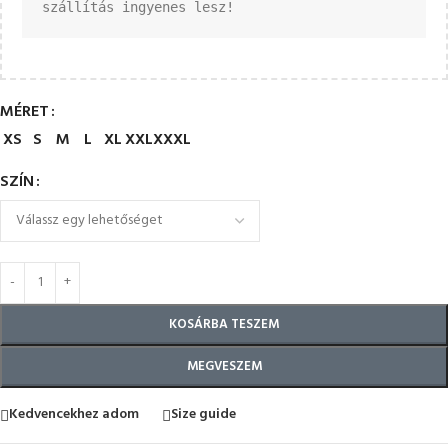
szállítás ingyenes lesz!
MÉRET
XS
S
M
L
XL
XXL
XXXL
SZÍN
KOSÁRBA TESZEM
MEGVESZEM
Kedvencekhez adom
Size guide