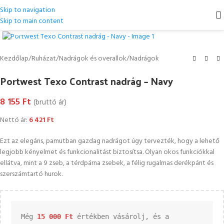
Skip to navigation
Skip to main content
Kattintson a nagyításhoz
Kezdőlap
/
Ruházat
/
Nadrágok és overallok
/
Nadrágok
Portwest Texo Contrast nadrág – Navy
8 155
Ft
(bruttó ár)
Nettó ár:
6 421
Ft
Ezt az elegáns, pamutban gazdag nadrágot úgy tervezték, hogy a lehető
legjobb kényelmet és funkcionalitást biztosítsa. Olyan okos funkciókkal
ellátva, mint a 9 zseb, a térdpárna zsebek, a félig rugalmas derékpánt és
szerszámtartó hurok.
Még 
15 000 
Ft
 értékben vásárolj, és a 