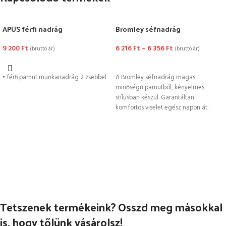
APUS férfi nadrág
Bromley séfnadrág
9 200
Ft
6 216
Ft
–
6 356
Ft
(bruttó ár)
(bruttó ár)
OPCIÓK VÁLASZTÁSA
OPCIÓK VÁLASZTÁSA
• férfi pamut munkanadrág 2 zsebbel
A Bromley séfnadrág magas
minőségű pamutból, kényelmes
stílusban készül. Garantáltan
komfortos viselet egész napon át.
Tetszenek termékeink? Osszd meg másokkal
is, hogy tőlünk vásárolsz!