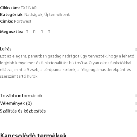
Cikkszám:
TX11NAR
Kategóriák:
Nadrágok
,
Új termékeink
Címke:
Portwest
Megosztás:
Leírás
Ezt az elegáns, pamutban gazdag nadrágot úgy tervezték, hogy a lehető
legjobb kényelmet és funkcionalitást biztosítsa. Olyan okos funkciókkal
ellátva, mint a 9 zseb, a térdpárna zsebek, a félig rugalmas derékpánt és
szerszámtartó hurok.
További információk
Vélemények (0)
Szállítás és kézbesítés
Kapcsolódó termékek