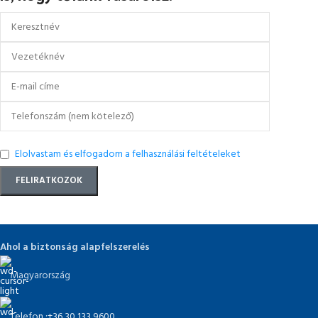
Elolvastam és elfogadom a felhasználási feltételeket
Ahol a biztonság alapfelszerelés
Magyarország
Telefon :+36 30 133 9600