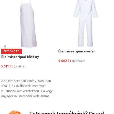
Élelmiszeripari overál
ELFOGYOTT
Élelmiszeripari kötény
9 082
Ft
(bruttó ár)
5 511
Ft
(bruttó ár)
OPCIÓK VÁLASZTÁSA
TOVÁBB OLVASOM
Az élelmiszeripari kötény 100%-ban
vízálló, és kiváló védelmet nyújt
különböző környezetekben is. A vegyi
anyagokkal szembeni védelemmel
ellátott tartós kötény
Tetszenek termékeink? Osszd