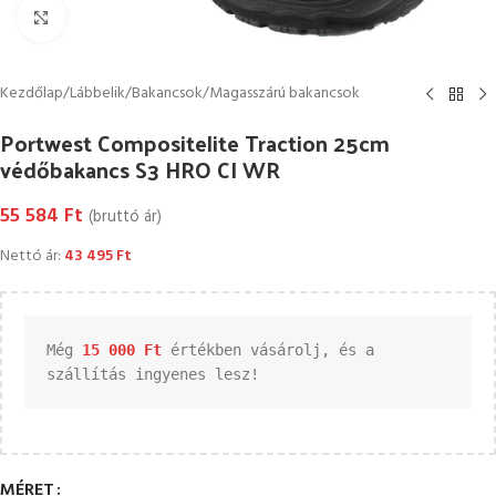
Kattintson a nagyításhoz
Kezdőlap
/
Lábbelik
/
Bakancsok
/
Magasszárú bakancsok
Portwest Compositelite Traction 25cm
védőbakancs S3 HRO CI WR
55 584
Ft
(bruttó ár)
Nettó ár:
43 495
Ft
Még 
15 000 
Ft
 értékben vásárolj, és a 
szállítás ingyenes lesz!
MÉRET