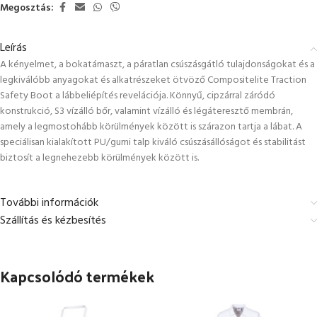
Megosztás:
Leírás
A kényelmet, a bokatámaszt, a páratlan csúszásgátló tulajdonságokat és a
legkiválóbb anyagokat és alkatrészeket ötvöző Compositelite Traction
Safety Boot a lábbeliépítés revelációja. Könnyű, cipzárral záródó
konstrukció, S3 vízálló bőr, valamint vízálló és légáteresztő membrán,
amely a legmostohább körülmények között is szárazon tartja a lábat. A
speciálisan kialakított PU/gumi talp kiváló csúszásállóságot és stabilitást
biztosít a legnehezebb körülmények között is.
További információk
Szállítás és kézbesítés
Kapcsolódó termékek