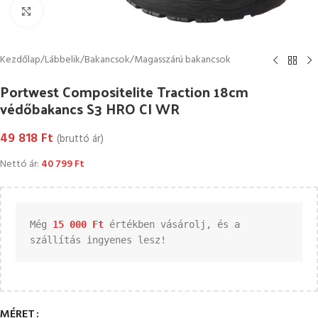
Kattintson a nagyításhoz
Kezdőlap
/
Lábbelik
/
Bakancsok
/
Magasszárú bakancsok
Portwest Compositelite Traction 18cm
védőbakancs S3 HRO CI WR
49 818
Ft
(bruttó ár)
Nettó ár:
40 799
Ft
Még 
15 000 
Ft
 értékben vásárolj, és a 
szállítás ingyenes lesz!
MÉRET