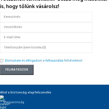
- Férfi kapli szélesség
is, hogy tőlünk vásárolsz!
- Méretre készült ortopédiai talpbetét,
amely megfelel az európai
normáknak DGUV112-191
Elolvastam és elfogadom a felhasználási feltételeket
Ahol a biztonság alapfelszerelés
Magyarország