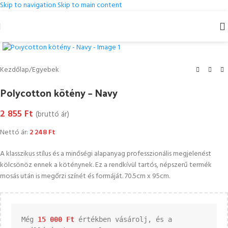
Skip to navigation
Skip to main content
Kattintson a nagyításhoz
Kezdőlap
/
Egyebek
Polycotton kötény – Navy
2 855
Ft
(bruttó ár)
Nettó ár:
2 248
Ft
A klasszikus stílus és a minőségi alapanyag professzionális megjelenést
kölcsönöz ennek a köténynek. Ez a rendkívül tartós, népszerű termék
mosás után is megőrzi színét és formáját. 70.5cm x 95cm.
Még 
15 000 
Ft
 értékben vásárolj, és a 