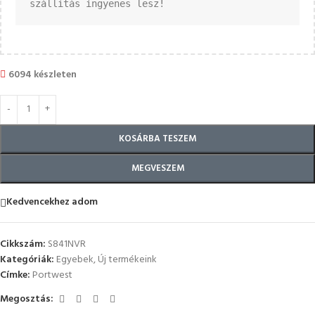
szállítás ingyenes lesz!
6094 készleten
KOSÁRBA TESZEM
MEGVESZEM
Kedvencekhez adom
Cikkszám:
S841NVR
Kategóriák:
Egyebek
,
Új termékeink
Címke:
Portwest
Megosztás: