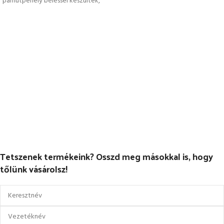
pamutpehely béléssel készültek,
Tetszenek termékeink? Osszd meg másokkal is, hogy
tőlünk vásárolsz!