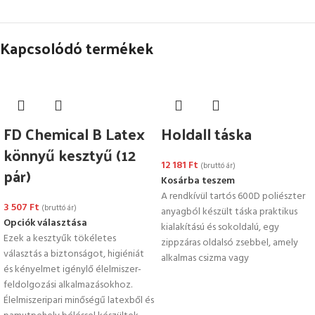
Kapcsolódó termékek
FD Chemical B Latex
Holdall táska
könnyű kesztyű (12
12 181
Ft
(bruttó ár)
pár)
Kosárba teszem
A rendkívül tartós 600D poliészter
3 507
Ft
(bruttó ár)
anyagból készült táska praktikus
Opciók választása
kialakítású és sokoldalú, egy
Ezek a kesztyűk tökéletes
zippzáras oldalsó zsebbel, amely
választás a biztonságot, higiéniát
alkalmas csizma vagy
és kényelmet igénylő élelmiszer-
feldolgozási alkalmazásokhoz.
Élelmiszeripari minőségű latexből és