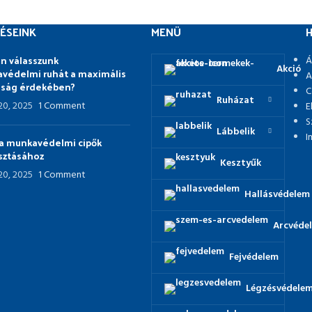
ÉSEINK
MENÜ
H
n válasszunk
Á
Akció
védelmi ruhát a maximális
A
nság érdekében?
C
Ruházat
 20, 2025
1 Comment
E
S
Lábbelik
I
p a munkavédelmi cipők
asztásához
Kesztyűk
 20, 2025
1 Comment
Hallásvédelem
Arcvéde
Fejvédelem
Légzésvédele