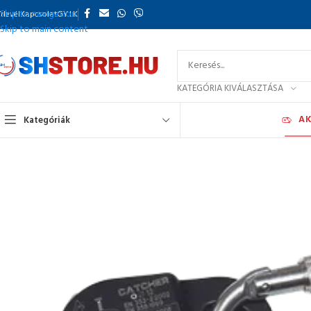
Skip to navigation
rlevél
Kapcsolat
GY.I.K
Skip to main content
KATEGÓRIA KIVÁLASZTÁSA
AK
Kategóriák