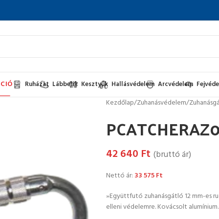
CIÓ
Ruházat
Lábbelik
Kesztyűk
Hallásvédelem
Arcvédelem
Fejvéd
Kezdőlap
/
Zuhanásvédelem
/
Zuhanásgá
PCATCHERAZ01
42 640
Ft
(bruttó ár)
Nettó ár:
33 575
Ft
»Együttfutó zuhanásgátló 12 mm-es ru
elleni védelemre. Kovácsolt alumíniu