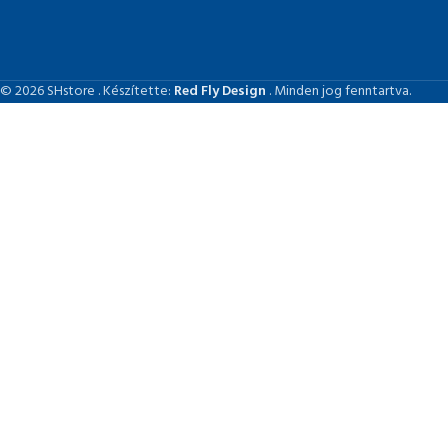
© 2026 SHstore . Készítette:
Red Fly Design
. Minden jog fenntartva.