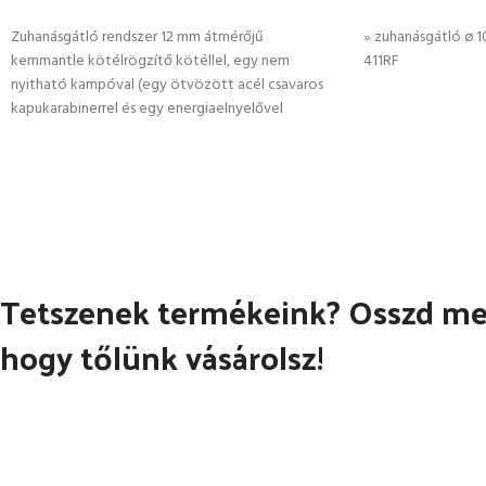
KOSÁRBA TESZEM
KOSÁRBA TESZ
Zuhanásgátló rendszer 12 mm átmérőjű
» zuhanásgátló ø 1
kernmantle kötélrögzítő kötéllel, egy nem
411RF
nyitható kampóval (egy ötvözött acél csavaros
kapukarabinerrel és egy energiaelnyelővel
Tetszenek termékeink? Osszd meg
hogy tőlünk vásárolsz!