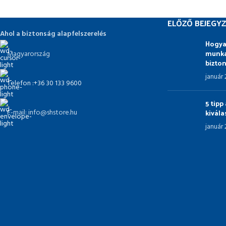
ELŐZŐ BEJEGYZ
Ahol a biztonság alapfelszerelés
Hogya
munka
Magyarország
bizto
január
Telefon :+36 30 133 9600
5 tip
kivál
E-mail: info@shstore.hu
január