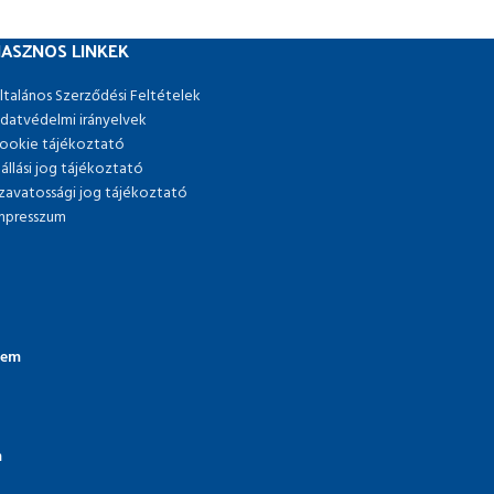
ASZNOS LINKEK
ltalános Szerződési Feltételek
datvédelmi irányelvek
ookie tájékoztató
lállási jog tájékoztató
zavatossági jog tájékoztató
mpresszum
lem
m