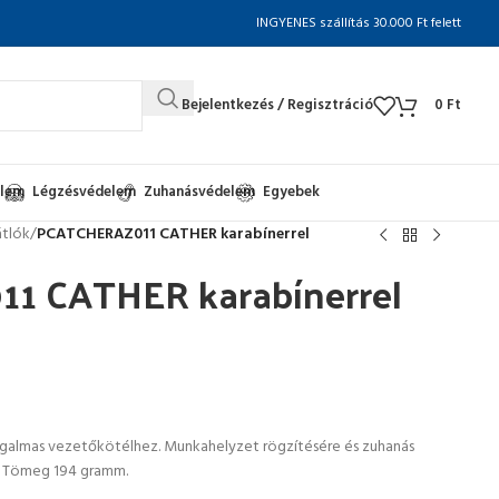
INGYENES szállítás 30.000 Ft felett
Bejelentkezés / Regisztráció
0
Ft
elem
Légzésvédelem
Zuhanásvédelem
Egyebek
tlók
/
PCATCHERAZ011 CATHER karabínerrel
1 CATHER karabínerrel
galmas vezetőkötélhez. Munkahelyzet rögzítésére és zuhanás
m. Tömeg 194 gramm.