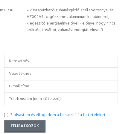
OPCIÓK VÁLASZTÁSA
KO
3 m CR30
» visszahúzható zuhanásgátló acél sodronnyal és
» szo
AZ002AS forgószemes aluminium karabínerrel,
bádog
kiegészítő energiaelnyelővel » előnye, hogy nincs
bizto
szükség további, zuhanási energiát elnyelő
elemme
kiegészítőre » fej feletti rögzítési ponttal és
combh
vízszintes helyzetben egyaránt használható »
elemh
választható kábelhossz
megfe
Elolvastam és elfogadom a felhasználási feltételeket