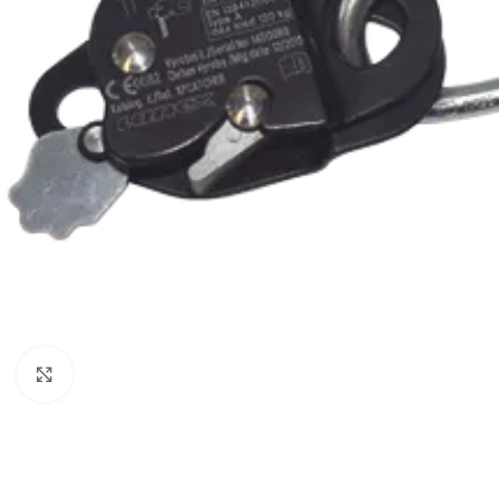
Kattintson a nagyításhoz