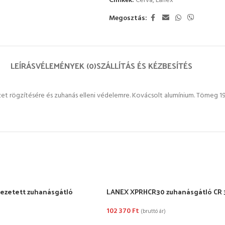
Címkék:
Cerva
,
Lanex
Megosztás:
LEÍRÁS
VÉLEMÉNYEK (0)
SZÁLLÍTÁS ÉS KÉZBESÍTÉS
t rögzítésére és zuhanás elleni védelemre. Kovácsolt alumínium. Tömeg 1
ezetett zuhanásgátló
LANEX XPRHCR30 zuhanásgátló CR 
102 370
Ft
(bruttó ár)