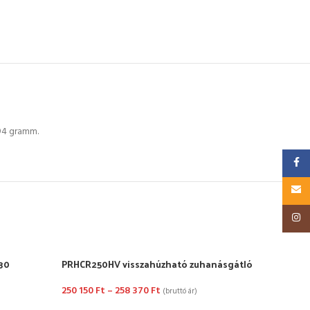
94 gramm.
Faceb
Email
Insta
30
PRHCR250HV visszahúzható zuhanásgátló
PSHB
250 150
Ft
–
258 370
Ft
21 5
(bruttó ár)