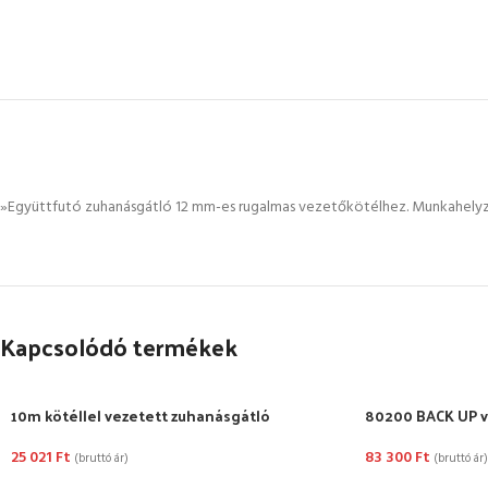
»Együttfutó zuhanásgátló 12 mm-es rugalmas vezetőkötélhez. Munkahelyze
Kapcsolódó termékek
10m kötéllel vezetett zuhanásgátló
80200 BACK UP v
25 021
Ft
83 300
Ft
(bruttó ár)
(bruttó ár)