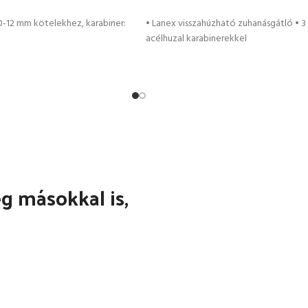
EM
KOSÁRBA TESZEM
0-12 mm kötelekhez, karabiner:
• Lanex visszahúzható zuhanásgátló • 
acélhuzal karabinerekkel
 másokkal is,