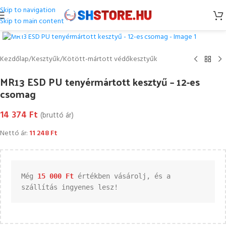
Skip to navigation
Skip to main content
Kattintson a nagyításhoz
Kezdőlap
/
Kesztyűk
/
Kötött-mártott védőkesztyűk
MR13 ESD PU tenyérmártott kesztyű – 12-es
csomag
14 374
Ft
(bruttó ár)
Nettó ár:
11 248
Ft
Még 
15 000 
Ft
 értékben vásárolj, és a 
szállítás ingyenes lesz!