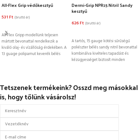
All-Flex Grip védőkesztyű
Dermi-Grip NPR15 Nitril Sandy
kesztyű
531
Ft
(bruttó ár)
626
Ft
(bruttó ár)
OPCIÓK VÁLASZTÁSA
OPCIÓK VÁLASZTÁSA
All-Flex Gripp modellünk teljesen
A tartós, 15 gauge kötési sűrűségű
mártott bevonattal rendelkezik a
poliészter bélés sandy nitril bevonattal
kiváló olaj- és vízállóság érdekében. A
kombinálva kivételes tapadást és
13 guage polipamut keverék bélés
kézügyességet biztosít minden
nagyfokú
körülmények között.
Tetszenek termékeink? Osszd meg másokkal
is, hogy tőlünk vásárolsz!