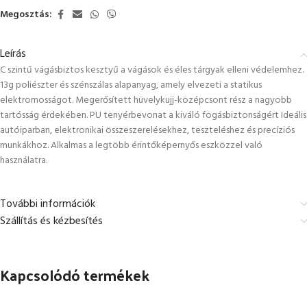
Megosztás:
Leírás
C szintű vágásbiztos kesztyű a vágások és éles tárgyak elleni védelemhez.
13g poliészter és szénszálas alapanyag, amely elvezeti a statikus
elektromosságot. Megerősített hüvelykujj-középcsont rész a nagyobb
tartósság érdekében. PU tenyérbevonat a kiváló fogásbiztonságért Ideális
autóiparban, elektronikai összeszerelésekhez, teszteléshez és precíziós
munkákhoz. Alkalmas a legtöbb érintőképernyős eszközzel való
használatra.
További információk
Szállítás és kézbesítés
Kapcsolódó termékek