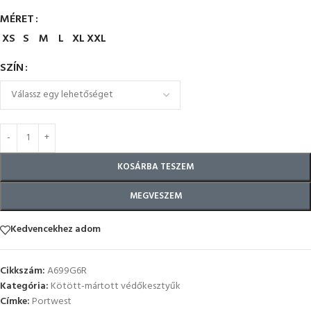
MÉRET
XS
S
M
L
XL
XXL
SZÍN
KOSÁRBA TESZEM
MEGVESZEM
Kedvencekhez adom
Cikkszám:
A699G6R
Kategória:
Kötött-mártott védőkesztyűk
Címke:
Portwest