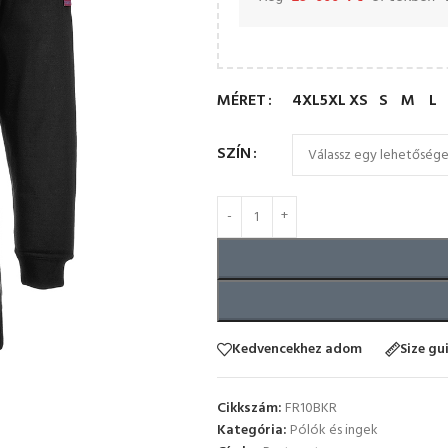
MÉRET
4XL
5XL
XS
S
M
L
SZÍN
Kedvencekhez adom
Size gu
Cikkszám:
FR10BKR
Kategória:
Pólók és ingek