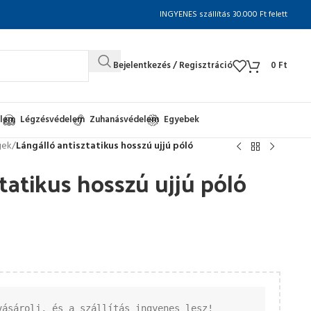
INGYENES szállítás 30.000 Ft felett
Bejelentkezés / Regisztráció
0
Ft
elem
Légzésvédelem
Zuhanásvédelem
Egyebek
gek
/
Lángálló antisztatikus hosszú ujjú póló
tatikus hosszú ujjú póló
vásárolj, és a szállítás ingyenes lesz!