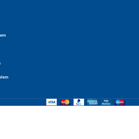
lem
m
elem