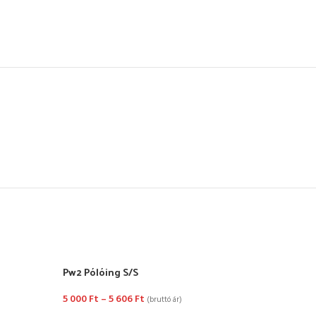
Pw2 Pólóing S/S
Rövid
5 000
Ft
–
5 606
Ft
3 38
(bruttó ár)