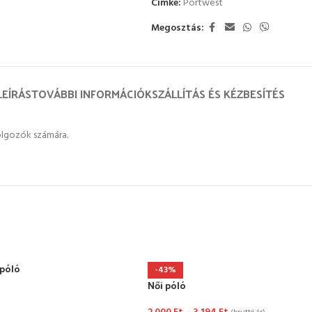
Címke:
Portwest
Megosztás:
LEÍRÁS
TOVÁBBI INFORMÁCIÓK
SZÁLLÍTÁS ÉS KÉZBESÍTÉS
olgozók számára.
póló
-43%
Női póló