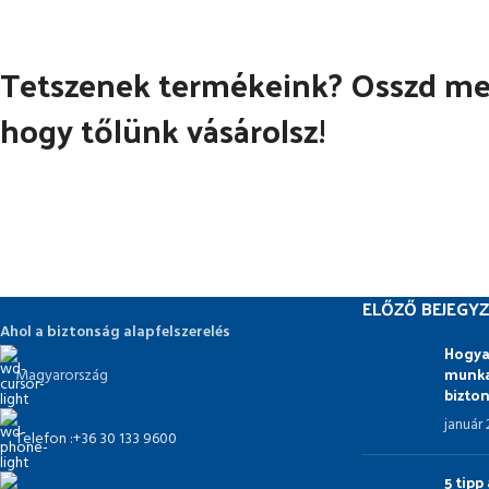
Tetszenek termékeink? Osszd meg
hogy tőlünk vásárolsz!
ELŐZŐ BEJEGYZ
Ahol a biztonság alapfelszerelés
Hogya
munka
Magyarország
bizto
január
Telefon :+36 30 133 9600
5 tip