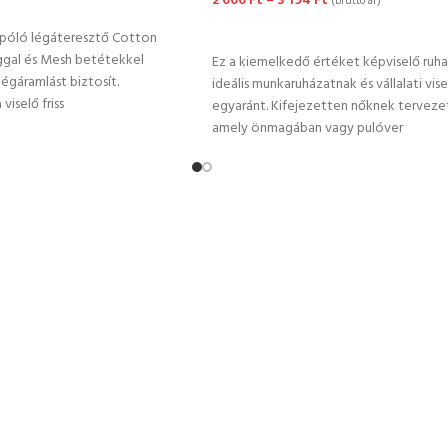
2 000
Ft
–
3 194
Ft
(bruttó ár)
TÁSA
OPCIÓK VÁLASZTÁSA
póló légáteresztő Cotton
gal és Mesh betétekkel
Ez a kiemelkedő értéket képviselő ruh
légáramlást biztosít.
ideális munkaruházatnak és vállalati vis
viselő friss
egyaránt. Kifejezetten nőknek terveze
amely önmagában vagy pulóver