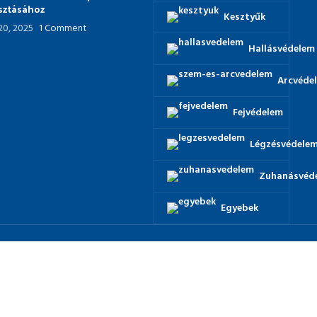
asztásához
Kesztyűk
 20, 2025
1 Comment
Hallásvédelem
Arcvéde
Fejvédelem
Légzésvédele
Zuhanásvéd
Egyebek