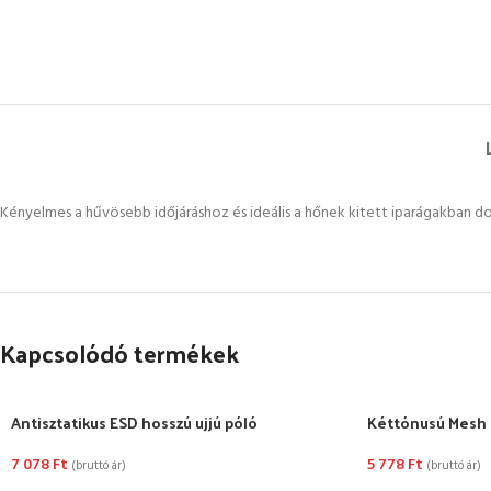
Kényelmes a hűvösebb időjáráshoz és ideális a hőnek kitett iparágakban d
Kapcsolódó termékek
Antisztatikus ESD hosszú ujjú póló
Kéttónusú Mesh 
7 078
Ft
5 778
Ft
(bruttó ár)
(bruttó ár)