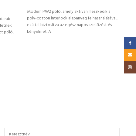
OPCIÓK VÁLASZTÁSA
OP
Modern PW2 póló, amely aktívan illeszkedik a
Tradi
poly-cotton interlock alapanyag felhasználásával,
kivál
adarab
ezáltal biztosítva az egész napos szellőzést és
eletnek
kényelmet. A
tt póló,
Faceb
Email
Insta