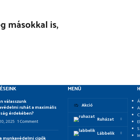
 másokkal is,
ÉSEINK
MENÜ
H
n válasszunk
Á
Akció
védelmi ruhát a maximális
A
nság érdekében?
C
Ruházat
 20, 2025
1 Comment
E
S
Lábbelik
I
p a munkavédelmi cipők