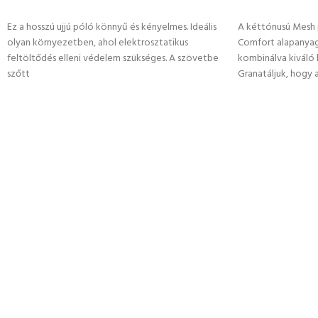
OPCIÓK VÁLASZTÁSA
OPCIÓK VÁLASZ
Ez a hosszú ujjú póló könnyű és kényelmes. Ideális
A kéttónusú Mesh 
olyan környezetben, ahol elektrosztatikus
Comfort alapanyag
feltöltődés elleni védelem szükséges. A szövetbe
kombinálva kiváló 
szőtt
Granatáljuk, hogy a 