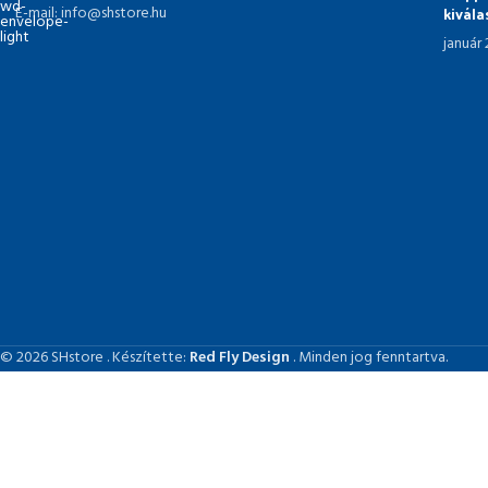
kivál
E-mail: info@shstore.hu
január
© 2026 SHstore . Készítette:
Red Fly Design
. Minden jog fenntartva.