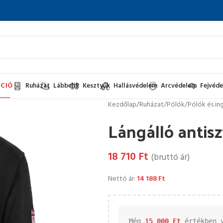
CIÓ
Ruházat
Lábbelik
Kesztyűk
Hallásvédelem
Arcvédelem
Fejvéd
Kezdőlap
/
Ruházat
/
Pólók
/
Pólók és in
Lángálló antisz
18 710
Ft
(bruttó ár)
Nettó ár:
14 188
Ft
Még 
15 000 
Ft
 értékben 