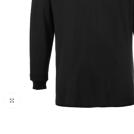
Kattintson a nagyításhoz