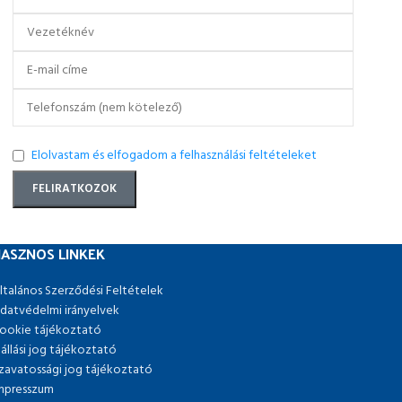
Elolvastam és elfogadom a felhasználási feltételeket
ASZNOS LINKEK
ltalános Szerződési Feltételek
datvédelmi irányelvek
ookie tájékoztató
lállási jog tájékoztató
zavatossági jog tájékoztató
mpresszum