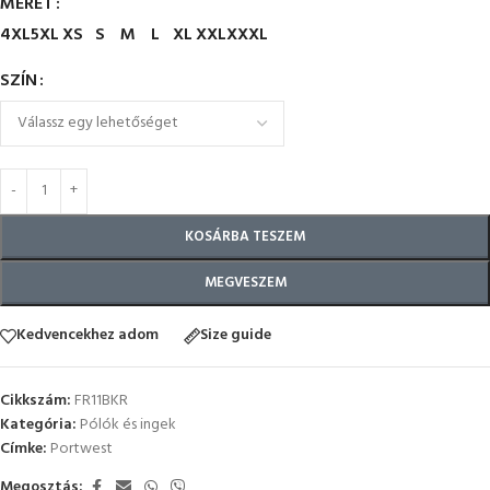
MÉRET
4XL
5XL
XS
S
M
L
XL
XXL
XXXL
SZÍN
KOSÁRBA TESZEM
MEGVESZEM
Kedvencekhez adom
Size guide
Cikkszám:
FR11BKR
Kategória:
Pólók és ingek
Címke:
Portwest
Megosztás: