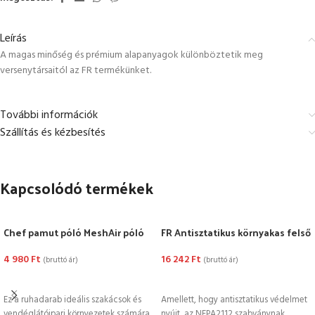
Leírás
A magas minőség és prémium alapanyagok különböztetik meg
versenytársaitól az FR termékünket.
További információk
Szállítás és kézbesítés
Kapcsolódó termékek
Chef pamut póló MeshAir póló
FR Antisztatikus környakas felső
4 980
Ft
16 242
Ft
(bruttó ár)
(bruttó ár)
OPCIÓK VÁLASZTÁSA
OPCIÓK VÁLASZTÁSA
Ez a ruhadarab ideális szakácsok és
Amellett, hogy antisztatikus védelmet
vendéglátóipari környezetek számára.
nyújt, az NFPA2112 szabványnak