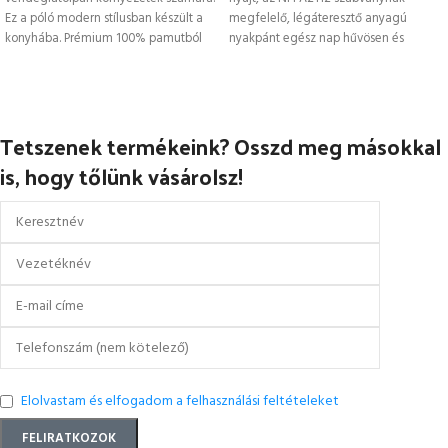
Ez a póló modern stílusban készült a
megfelelő, légáteresztő anyagú
konyhába. Prémium 100% pamutból
nyakpánt egész nap hűvösen és
kényelmesen tartja Önt. A
Tetszenek termékeink? Osszd meg másokkal
is, hogy tőlünk vásárolsz!
Elolvastam és elfogadom a felhasználási feltételeket