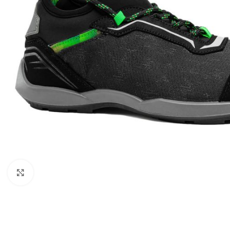
Kattintson a nagyításhoz