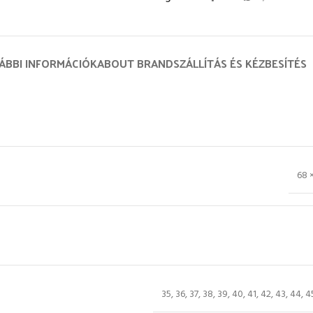
ÁBBI INFORMÁCIÓK
ABOUT BRAND
SZÁLLÍTÁS ÉS KÉZBESÍTÉS
68 
35
,
36
,
37
,
38
,
39
,
40
,
41
,
42
,
43
,
44
,
4