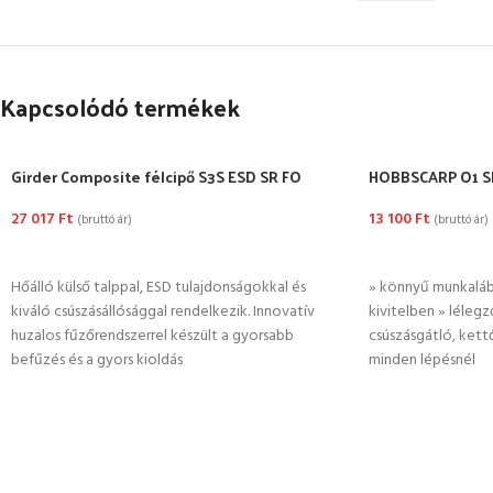
Kapcsolódó termékek
Girder Composite félcipő S3S ESD SR FO
HOBBSCARP O1 SR
27 017
Ft
13 100
Ft
(bruttó ár)
(bruttó ár)
OPCIÓK VÁLASZTÁSA
OPCIÓK VÁLASZ
Hőálló külső talppal, ESD tulajdonságokkal és
» könnyű munkaláb
kiváló csúszásállósággal rendelkezik. Innovatív
kivitelben » lélegző
huzalos fűzőrendszerrel készült a gyorsabb
csúszásgátló, kett
befűzés és a gyors kioldás
minden lépésnél