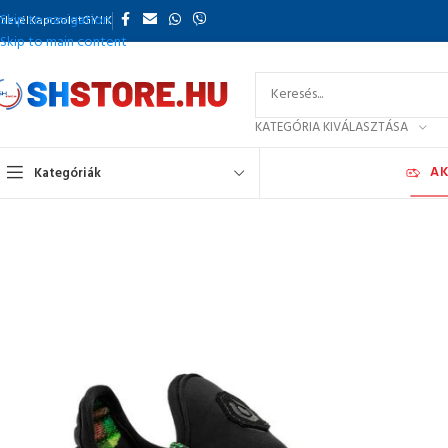
Skip to navigation
rlevél
Kapcsolat
GY.I.K
Skip to main content
KATEGÓRIA KIVÁLASZTÁSA
AK
Kategóriák