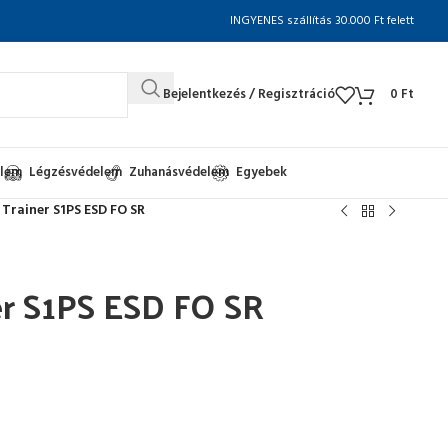
INGYENES szállítás 30.000 Ft felett
Bejelentkezés / Regisztráció
0
Ft
elem
Légzésvédelem
Zuhanásvédelem
Egyebek
Trainer S1PS ESD FO SR
r S1PS ESD FO SR