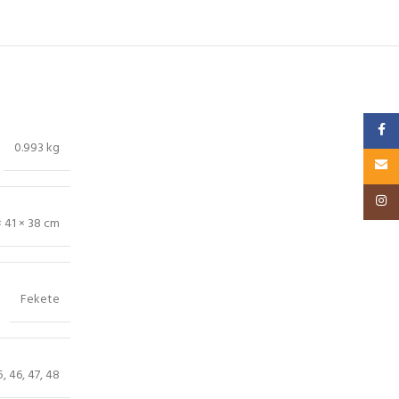
Faceb
0.993 kg
Email
Insta
× 41 × 38 cm
Fekete
5
,
46
,
47
,
48