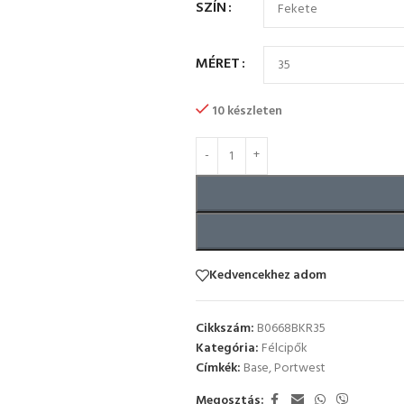
SZÍN
MÉRET
10 készleten
Kedvencekhez adom
Cikkszám:
B0668BKR35
Kategória:
Félcipők
Címkék:
Base
,
Portwest
Megosztás: