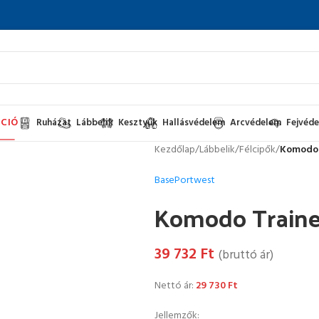
CIÓ
Ruházat
Lábbelik
Kesztyűk
Hallásvédelem
Arcvédelem
Fejvéd
Kezdőlap
/
Lábbelik
/
Félcipők
/
Komodo 
Base
Portwest
Komodo Traine
39 732
Ft
(bruttó ár)
Nettó ár:
29 730
Ft
Jellemzők: