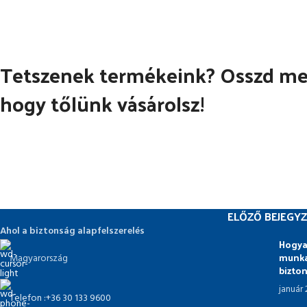
Tetszenek termékeink? Osszd meg
hogy tőlünk vásárolsz!
ELŐZŐ BEJEGYZ
Ahol a biztonság alapfelszerelés
Hogya
munka
Magyarország
bizto
január
Telefon :+36 30 133 9600