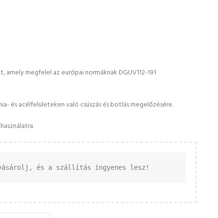
ét, amely megfelel az európai normáknak DGUV112-191
mia- és acélfelületeken való csúszás és botlás megelőzésére.
használatra
vásárolj, és a szállítás ingyenes lesz!