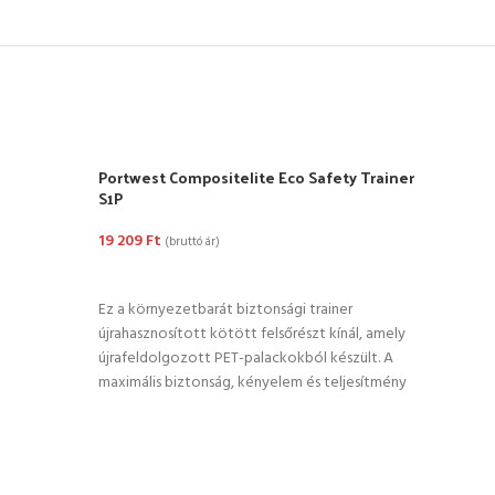
Portwest Compositelite Eco Safety Trainer
-39
S1P
Port
HRO
19 209
Ft
(bruttó ár)
12 5
OPCIÓK VÁLASZTÁSA
OP
Ez a környezetbarát biztonsági trainer
újrahasznosított kötött felsőrészt kínál, amely
A stí
újrafeldolgozott PET-palackokból készült. A
hogy
maximális biztonság, kényelem és teljesítmény
dolgo
érdekében
megőr