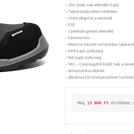
– 200 Joule-nak ellenálló kapli
– Talpátszúrás elleni védelem
– Ütéscsillapítás a saroknál
– ESD
– Szénhidrogének ellenálló
– Fémmentes
– Méretre készült ortopédiai talpbet
– Férfi kapli szélesség
– Női kapli szélesség
– SRC – Csúszásgátló külső talp a kerá
– Antisztatikus lábbeli
– Alkalmas ESD környezetben történő 
Még 
15 000 
Ft
 értékben 