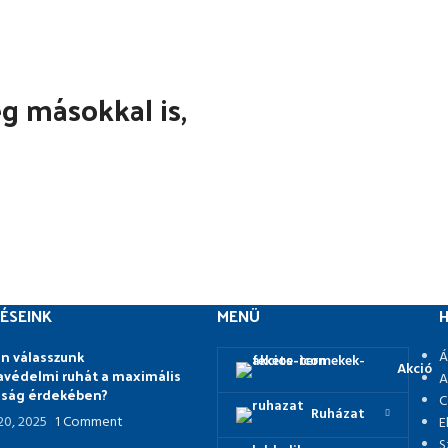
 másokkal is,
ÉSEINK
MENÜ
H
n válasszunk
Á
Akció
védelmi ruhát a maximális
A
nság érdekében?
C
Ruházat
 20, 2025
1 Comment
E
S