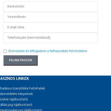
Elolvastam és elfogadom a felhasználási feltételeket
ASZNOS LINKEK
ltalános Szerződési Feltételek
datvédelmi irányelvek
ookie tájékoztató
lállási jog tájékoztató
zavatossági jog tájékoztató