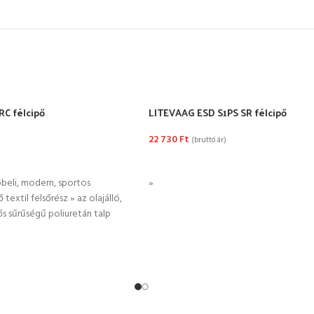
C félcipő
LITEVAAG ESD S1PS SR félcipő
22 730
Ft
(bruttó ár)
TÁSA
OPCIÓK VÁLASZTÁSA
beli, modern, sportos
»
 textil felsőrész » az olajálló,
ős sűrűségű poliuretán talp