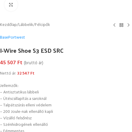
Kattintson a nagyításhoz
Kezdőlap
/
Lábbelik
/
Félcipők
Base
Portwest
I-Wire Shoe S3 ESD SRC
45 507
Ft
(bruttó ár)
Nettó ár:
32 547
Ft
Jellemzők:
– Antisztatikus lábbeli
– Ütéscsillapítás a saroknál
– Talpátszúrás elleni védelem
– 200 Joule-nak ellenálló kapli
– Vízálló felsőrész
– Szénhidrogének ellenálló
– Fémmentes