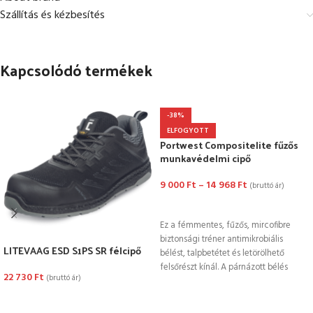
Szállítás és kézbesítés
Kapcsolódó termékek
-38%
ELFOGYOTT
Portwest Compositelite fűzős
munkavédelmi cipő
9 000
Ft
–
14 968
Ft
(bruttó ár)
OPCIÓK VÁLASZTÁSA
Ez a fémmentes, fűzős, mircofibre
biztonsági tréner antimikrobiális
LITEVAAG ESD S1PS SR félcipő
bélést, talpbetétet és letörölhető
felsőrészt kínál. A párnázott bélés
22 730
Ft
(bruttó ár)
egész napos kényelmet
OPCIÓK VÁLASZTÁSA