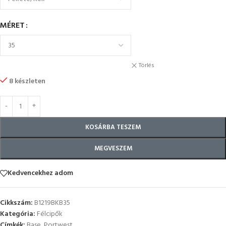
MÉRET
Törlés
8 készleten
KOSÁRBA TESZEM
MEGVESZEM
Kedvencekhez adom
Cikkszám:
B1219BKB35
Kategória:
Félcipők
Címkék:
Base
,
Portwest