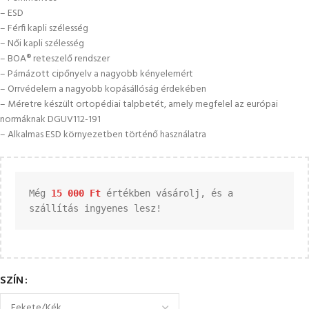
– ESD
– Férfi kapli szélesség
– Női kapli szélesség
– BOA® reteszelő rendszer
– Párnázott cipőnyelv a nagyobb kényelemért
– Orrvédelem a nagyobb kopásállóság érdekében
– Méretre készült ortopédiai talpbetét, amely megfelel az európai
normáknak DGUV112-191
– Alkalmas ESD környezetben történő használatra
Még 
15 000 
Ft
 értékben vásárolj, és a 
szállítás ingyenes lesz!
SZÍN