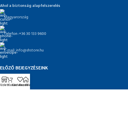
Ahol a biztonság alapfelszerelés
Magyarország
Telefon :+36 30 133 9600
E-mail: info@shstore.hu
ELŐZŐ BEJEGYZÉSEINK
MENÜ
Üzlet
Kosár
Kedvencek
Kezdőlap
HASZNOS LINKEK
© 2026 SHstore . Készítette:
Red Fly Design
. Minden jog fenntartva.