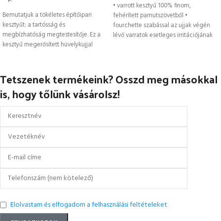
OPCIÓK VÁLASZTÁSA
• varrott kesztyű 100% finom,
Bemutatjuk a tökéletes építőipari
fehérített pamutszövetből •
kesztyűt: a tartósság és
fourchette szabással az ujjak végén
megbízhatóság megtestesítője. Ez a
lévő varratok esetleges irritációjának
kesztyű megerősített hüvelykujjal
kiküszöbölésére kényelmesebbé téve
rendelkezik, így minden elvárást
felülmúl.
Tetszenek termékeink? Osszd meg másokkal
is, hogy tőlünk vásárolsz!
Elolvastam és elfogadom a felhasználási feltételeket