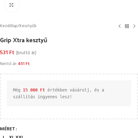
Kattintson a nagyításhoz
Kezdőlap
/
Kesztyűk
Grip Xtra kesztyű
531
Ft
(bruttó ár)
Nettó ár:
451
Ft
Még 
15 000 
Ft
 értékben vásárolj, és a 
szállítás ingyenes lesz!
MÉRET
L
XL
XXL