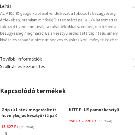
Leírás
Az A105 10 gauge kötéssel rendelkezik a fokozott kézügyesség
érdekében, prémium minőségű latex mártással. A 3/4 latexmártás
fokozott védelmet nyújt a folyadékokkal szemben, miközben a
kézügyesség megmarad. Ez a kesztyű érdesített tapintású, amely
kivételes tapadást biztosít nedves és száraz körülmények között.
További információk
Szállítás és kézbesítés
Kapcsolódó termékek
Grip 10 Latex megerősített
KITE PLUS pamut kesztyű
hüvelykujjas kesztyű (12 pár)
150
Ft
–
220
Ft
(bruttó ár)
15 627
Ft
(bruttó ár)
OPCIÓK VÁLASZTÁSA