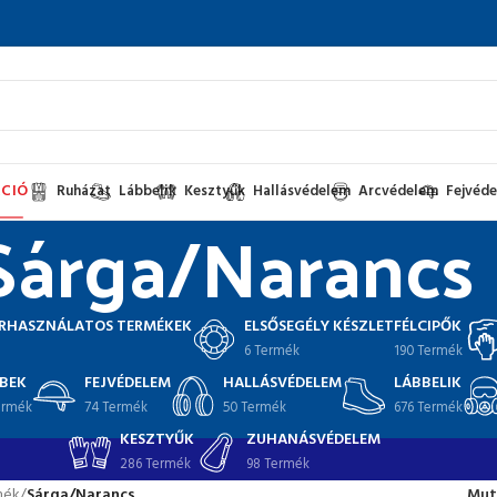
CIÓ
Ruházat
Lábbelik
Kesztyűk
Hallásvédelem
Arcvédelem
Fejvéd
Sárga/Narancs
RHASZNÁLATOS TERMÉKEK
ELSŐSEGÉLY KÉSZLET
FÉLCIPŐK
6 Termék
190 Termék
BEK
FEJVÉDELEM
HALLÁSVÉDELEM
LÁBBELIK
ermék
74 Termék
50 Termék
676 Termék
KESZTYŰK
ZUHANÁSVÉDELEM
286 Termék
98 Termék
mék
/
Sárga/Narancs
Mut