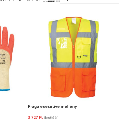
Prága executive mellény
3 727
Ft
(bruttó ár)
OPCIÓK VÁLASZTÁSA