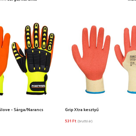
 Glove – Sárga/Narancs
Grip Xtra kesztyű
531
Ft
(bruttó ár)
TÁSA
OPCIÓK VÁLASZTÁSA