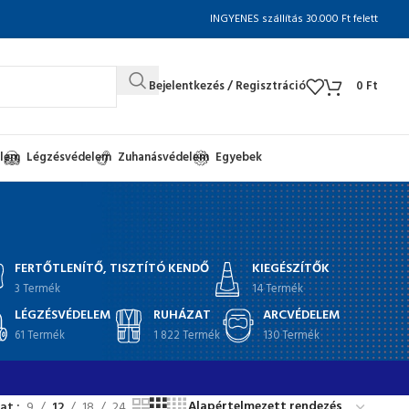
INGYENES szállítás 30.000 Ft felett
Bejelentkezés / Regisztráció
0
Ft
elem
Légzésvédelem
Zuhanásvédelem
Egyebek
FERTŐTLENÍTŐ, TISZTÍTÓ KENDŐ
KIEGÉSZÍTŐK
3 Termék
14 Termék
LÉGZÉSVÉDELEM
RUHÁZAT
ARCVÉDELEM
61 Termék
1 822 Termék
130 Termék
at
9
12
18
24