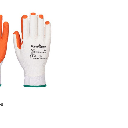
yű
TÁSA