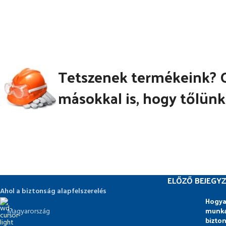
Tetszenek termékeink? 
másokkal is, hogy tőlünk
ELŐZŐ BEJEGYZ
Ahol a biztonság alapfelszerelés
Hogya
munka
Magyarország
bizto