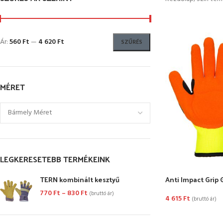
Ár:
560 Ft
—
4 620 Ft
SZŰRÉS
MÉRET
LEGKERESETEBB TERMÉKEINK
TERN kombinált kesztyű
Anti Impact Grip
770
Ft
–
830
Ft
(bruttó ár)
4 615
Ft
(bruttó ár)
OPCIÓK VÁLASZ