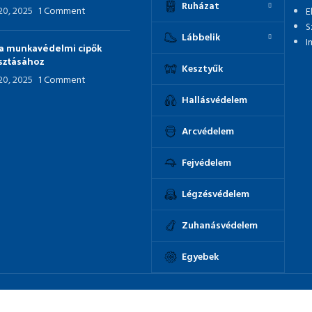
Ruházat
 20, 2025
1 Comment
E
S
Lábbelik
I
p a munkavédelmi cipők
asztásához
Kesztyűk
 20, 2025
1 Comment
Hallásvédelem
Arcvédelem
Fejvédelem
Légzésvédelem
Zuhanásvédelem
Egyebek