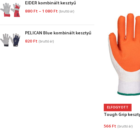
EIDER kombinált kesztyű
880
Ft
–
1 080
Ft
(bruttó ár)
PELICAN Blue kombinált kesztyű
820
Ft
(bruttó ár)
ELFOGYOTT
Tough Grip keszt
566
Ft
(bruttó ár)
OPCIÓK VÁLASZ