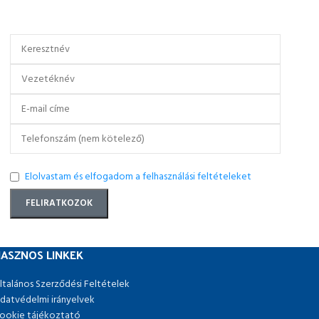
Elolvastam és elfogadom a felhasználási feltételeket
ASZNOS LINKEK
ltalános Szerződési Feltételek
datvédelmi irányelvek
ookie tájékoztató