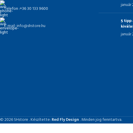
január
Telefon :+36 30 133 9600
5 tip
kivál
E-mail: info@shstore.hu
január
© 2026 SHstore . Készítette:
Red Fly Design
. Minden jog fenntartva.