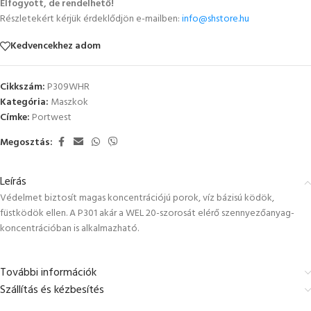
Elfogyott, de rendelhető!
Részletekért kérjük érdeklődjön e-mailben:
info@shstore.hu
Kedvencekhez adom
Cikkszám:
P309WHR
Kategória:
Maszkok
Címke:
Portwest
Megosztás:
Leírás
Védelmet biztosít magas koncentrációjú porok, víz bázisú ködök,
füstködök ellen. A P301 akár a WEL 20-szorosát elérő szennyezőanyag-
koncentrációban is alkalmazható.
További információk
Szállítás és kézbesítés