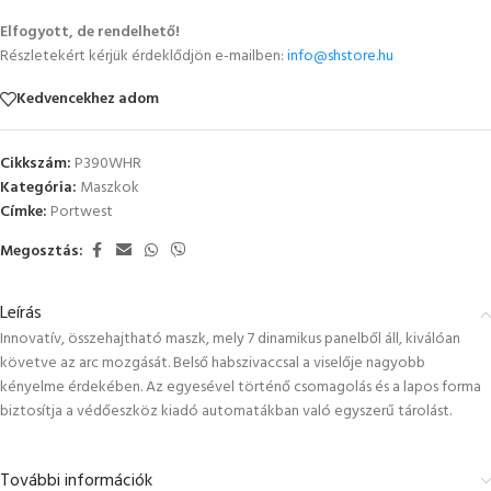
Elfogyott, de rendelhető!
Részletekért kérjük érdeklődjön e-mailben:
info@shstore.hu
Kedvencekhez adom
Cikkszám:
P390WHR
Kategória:
Maszkok
Címke:
Portwest
Megosztás:
Leírás
Innovatív, összehajtható maszk, mely 7 dinamikus panelből áll, kiválóan
követve az arc mozgását. Belső habszivaccsal a viselője nagyobb
kényelme érdekében. Az egyesével történő csomagolás és a lapos forma
biztosítja a védőeszköz kiadó automatákban való egyszerű tárolást.
További információk