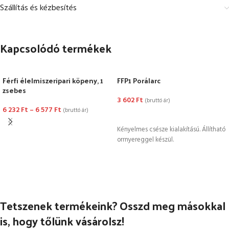
Szállítás és kézbesítés
Kapcsolódó termékek
Férfi élelmiszeripari köpeny, 1
FFP1 Porálarc
zsebes
3 602
Ft
(bruttó ár)
6 232
Ft
–
6 577
Ft
(bruttó ár)
KOSÁRBA TESZEM
OPCIÓK VÁLASZTÁSA
Kényelmes csésze kialakítású. Állítható
orrnyereggel készül.
Tetszenek termékeink? Osszd meg másokkal
is, hogy tőlünk vásárolsz!