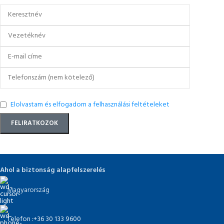
Elolvastam és elfogadom a felhasználási feltételeket
Ahol a biztonság alapfelszerelés
Magyarország
Telefon :+36 30 133 9600