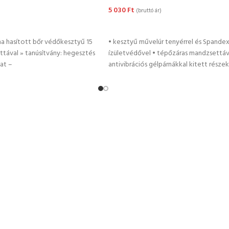
5 030
Ft
(bruttó ár)
EM
KOSÁRBA TESZEM
rha hasított bőr védőkesztyű 15
• kesztyű művelúr tenyérrel és Spandex 
tával » tanúsítvány: hegesztés
ízületvédővel • tépőzáras mandzsettáv
zat –
antivibrációs gélpárnákkal kitett része