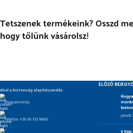
Tetszenek termékeink? Osszd meg
hogy tőlünk vásárolsz!
ELŐZŐ BEJEGYZ
Ahol a biztonság alapfelszerelés
Hogya
munka
Magyarország
bizto
január
Telefon :+36 30 133 9600
5 tip