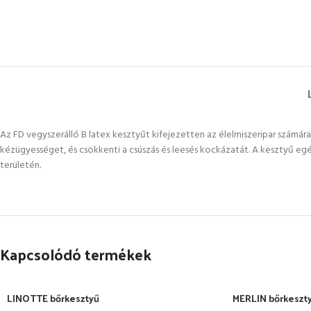
Az FD vegyszerálló B latex kesztyűt kifejezetten az élelmiszeripar számára
kézügyességet, és csökkenti a csúszás és leesés kockázatát. A kesztyű egés
területén.
Kapcsolódó termékek
LINOTTE bőrkesztyű
MERLIN bőrkeszt