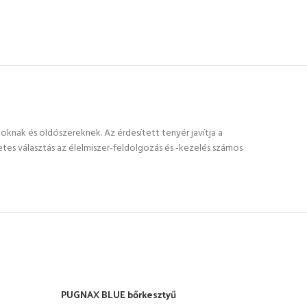
goknak és oldószereknek. Az érdesített tenyér javítja a
etes választás az élelmiszer-feldolgozás és -kezelés számos
PUGNAX BLUE bőrkesztyű
REDS