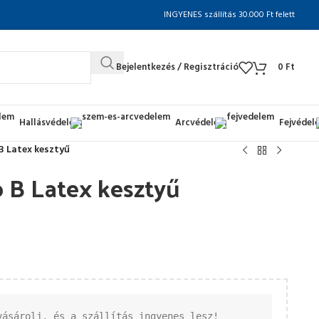
INGYENES szállítás 30.000 Ft felett
Bejelentkezés / Regisztráció
0
Ft
Hallásvédelem
Arcvédelem
Fejvédel
B Latex kesztyű
ó B Latex kesztyű
vásárolj, és a szállítás ingyenes lesz!