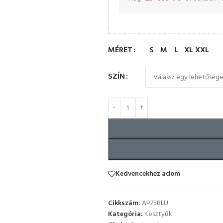
MÉRET
S
M
L
XL
XXL
SZÍN
Kedvencekhez adom
Cikkszám:
AP75BLU
Kategória:
Kesztyűk