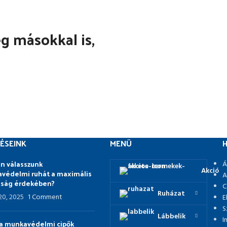
 másokkal is,
ÉSEINK
MENÜ
H
n válasszunk
Á
Akció
védelmi ruhát a maximális
A
nság érdekében?
C
Ruházat
 20, 2025
1 Comment
E
S
Lábbelik
I
p a munkavédelmi cipők