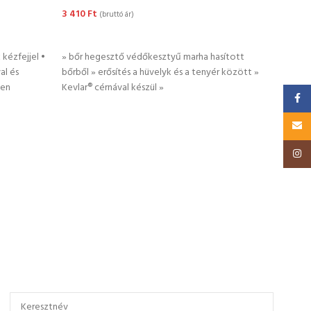
3 410
Ft
990
F
(bruttó ár)
KOSÁRBA TESZEM
KO
kézfejjel •
» bőr hegesztő védőkesztyű marha hasított
» köt
al és
bőrből » erősítés a hüvelyk és a tenyér között »
keszt
ken
Kevlar® cérnával készül »
Faceb
Email
Insta