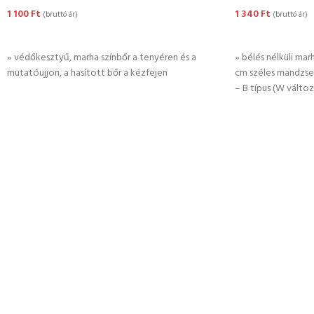
1 100
Ft
1 340
Ft
(bruttó ár)
(bruttó ár)
OPCIÓK VÁLASZTÁSA
KOSÁRBA TESZ
» védőkesztyű, marha színbőr a tenyéren és a
» bélés nélküli ma
mutatóujjon, a hasított bőr a kézfejen
cm széles mandzset
– B típus (W válto