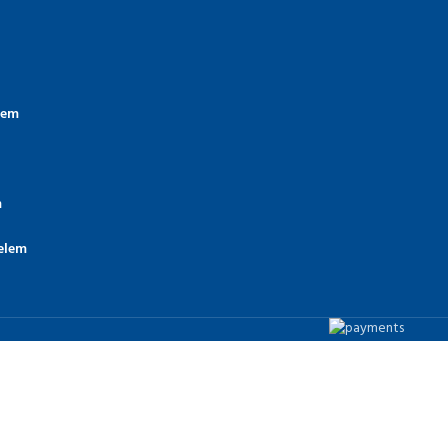
lem
m
elem