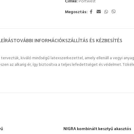
Címke:
Portwest
Megosztás:
LEÍRÁS
TOVÁBBI INFORMÁCIÓK
SZÁLLÍTÁS ÉS KÉZBESÍTÉS
 terveztük, kiváló minőségű latexszerkezettel, amely ellenáll a vegyi anya
zen az alkarig ér, így biztosítva a teljes lefedettséget és védelmet. Tökél
yű
NIGRA kombinált kesztyű akasztós