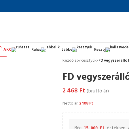
AKCIÓ
Ruházat
Lábbelik
Kesztyűk
Kezdőlap
/
Kesztyűk
/
FD vegyszerálló 
FD vegyszeráll
2 468
Ft
(bruttó ár)
Nettó ár:
2 108
Ft
Még 
15 000 
Ft
 értékben 