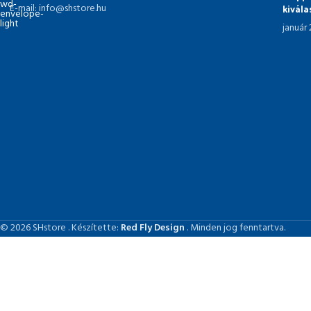
kivál
E-mail: info@shstore.hu
január
© 2026 SHstore . Készítette:
Red Fly Design
. Minden jog fenntartva.