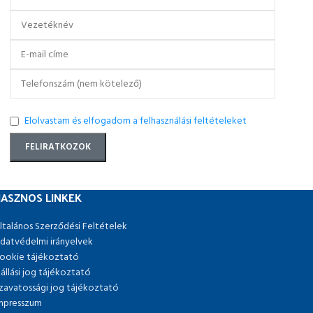
Elolvastam és elfogadom a felhasználási feltételeket
ASZNOS LINKEK
ltalános Szerződési Feltételek
datvédelmi irányelvek
ookie tájékoztató
lállási jog tájékoztató
zavatossági jog tájékoztató
mpresszum